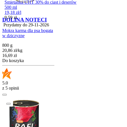
Śmietanka UHT 30% do ciast i deserów
500 ml
19,18
zł
/
l
Cena
9,59
zł
DOLINA NOTECI
Przydatny do
29-11-2026
Mokra karma dla psa bogata
w dziczyznę
800 g
20,86
zł
/
kg
Cena
16,69
zł
Do koszyka
5.0
z 5 opinii