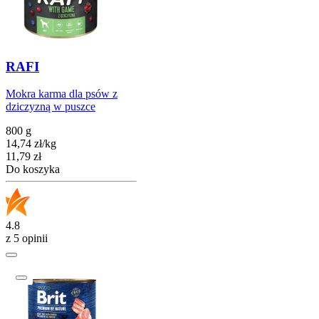
RAFI
Mokra karma dla psów z
dziczyzną w puszce
800 g
14,74
zł
/
kg
Cena
11,79
zł
Do koszyka
4.8
z 5 opinii