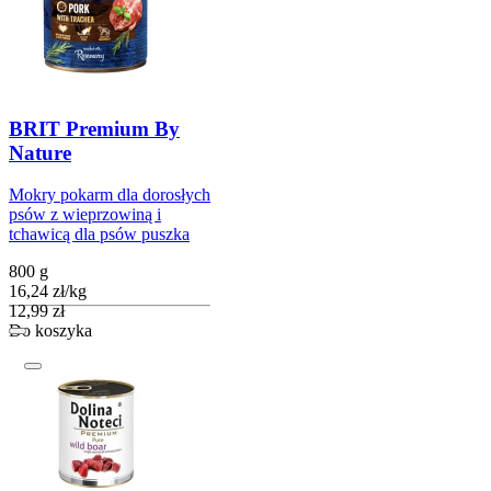
BRIT Premium By
Nature
Mokry pokarm dla dorosłych
psów z wieprzowiną i
tchawicą dla psów puszka
800 g
16,24
zł
/
kg
Cena
12,99
zł
Do koszyka