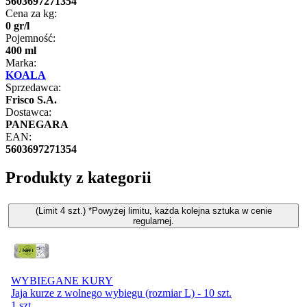
5603697271354
Cena za kg:
0
gr
/
l
Pojemność:
400 ml
Marka:
KOALA
Sprzedawca:
Frisco S.A.
Dostawca:
PANEGARA
EAN:
5603697271354
Produkty z kategorii
(Limit 4 szt.) *Powyżej limitu, każda kolejna sztuka w cenie
regularnej.
WYBIEGANE KURY
Jaja kurze z wolnego wybiegu (rozmiar L) - 10 szt.
1 szt