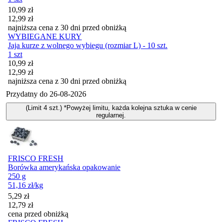
Cena promocyjna
10,99
zł
12,99
zł
najniższa cena z 30 dni przed obniżką
WYBIEGANE KURY
Jaja kurze z wolnego wybiegu (rozmiar L) - 10 szt.
1 szt
Cena promocyjna
10,99
zł
12,99
zł
najniższa cena z 30 dni przed obniżką
Przydatny do
26-08-2026
(Limit 4 szt.) *Powyżej limitu, każda kolejna sztuka w cenie
regularnej.
FRISCO FRESH
Borówka amerykańska opakowanie
250 g
51,16
zł
/kg
Cena promocyjna
5,29
zł
12,79
zł
cena przed obniżką