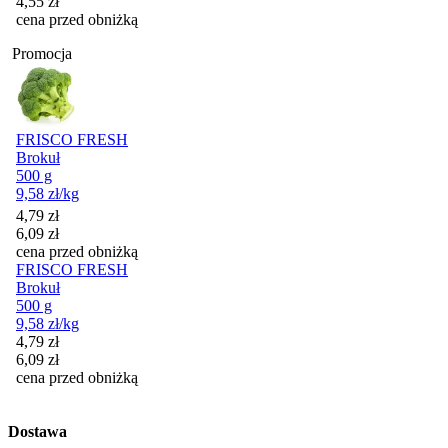
4,55
zł
cena przed obniżką
Promocja
FRISCO FRESH
Brokuł
500 g
9,58
zł
/kg
Cena promocyjna
4,79
zł
6,09
zł
cena przed obniżką
FRISCO FRESH
Brokuł
500 g
9,58
zł
/kg
Cena promocyjna
4,79
zł
6,09
zł
cena przed obniżką
Dostawa