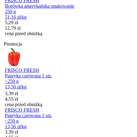
FRISCO FRESH
Borówka amerykańska opakowanie
250 g
51,16
zł
/kg
Cena promocyjna
5,29
zł
12,79
zł
cena przed obniżką
Promocja
FRISCO FRESH
Papryka czerwona 1 szt.
~250 g
13,56
zł
/kg
Cena promocyjna
3,39
zł
4,55
zł
cena przed obniżką
FRISCO FRESH
Papryka czerwona 1 szt.
~250 g
13,56
zł
/kg
Cena promocyjna
3,39
zł