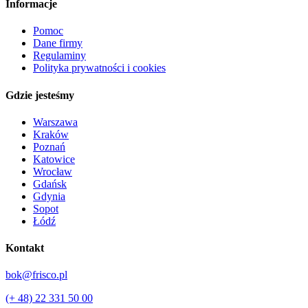
Informacje
Pomoc
Dane firmy
Regulaminy
Polityka prywatności i cookies
Gdzie jesteśmy
Warszawa
Kraków
Poznań
Katowice
Wrocław
Gdańsk
Gdynia
Sopot
Łódź
Kontakt
bok@frisco.pl
(+ 48) 22 331 50 00