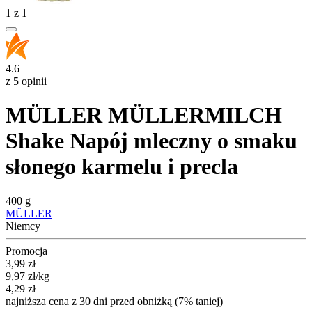
1
z
1
4.6
z 5 opinii
MÜLLER MÜLLERMILCH
Shake Napój mleczny o smaku
słonego karmelu i precla
400 g
MÜLLER
Niemcy
Promocja
Cena promocyjna
3,99
zł
9,97
zł
/kg
4,29
zł
najniższa cena z 30 dni przed obniżką (7% taniej)