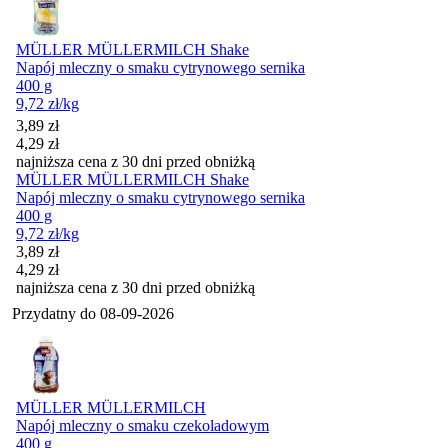
MÜLLER MÜLLERMILCH Shake
Napój mleczny o smaku cytrynowego sernika
400 g
9,72
zł
/kg
Cena promocyjna
3,89
zł
4,29
zł
najniższa cena z 30 dni przed obniżką
MÜLLER MÜLLERMILCH Shake
Napój mleczny o smaku cytrynowego sernika
400 g
9,72
zł
/kg
Cena promocyjna
3,89
zł
4,29
zł
najniższa cena z 30 dni przed obniżką
Przydatny do
08-09-2026
MÜLLER MÜLLERMILCH
Napój mleczny o smaku czekoladowym
400 g