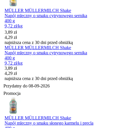
MÜLLER MÜLLERMILCH Shake
Napój mleczny o smaku cytrynowego sernika
400 g
9,72
zł
/kg
Cena promocyjna
3,89
zł
4,29
zł
najniższa cena z 30 dni przed obniżką
MÜLLER MÜLLERMILCH Shake
Napój mleczny o smaku cytrynowego sernika
400 g
9,72
zł
/kg
Cena promocyjna
3,89
zł
4,29
zł
najniższa cena z 30 dni przed obniżką
Przydatny do
08-09-2026
Promocja
MÜLLER MÜLLERMILCH Shake
Napój mleczny o smaku słonego karmelu i precla