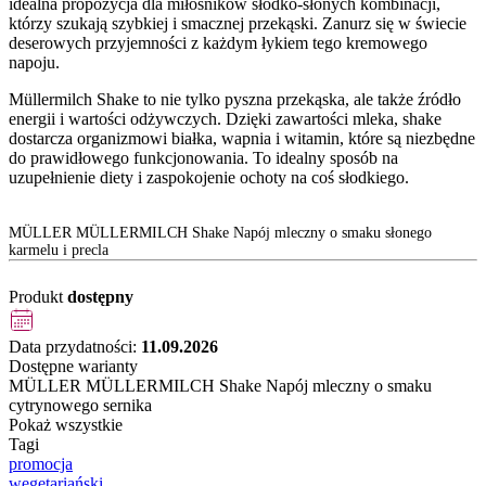
idealna propozycja dla miłośników słodko-słonych kombinacji,
którzy szukają szybkiej i smacznej przekąski. Zanurz się w świecie
deserowych przyjemności z każdym łykiem tego kremowego
napoju.
Müllermilch Shake to nie tylko pyszna przekąska, ale także źródło
energii i wartości odżywczych. Dzięki zawartości mleka, shake
dostarcza organizmowi białka, wapnia i witamin, które są niezbędne
do prawidłowego funkcjonowania. To idealny sposób na
uzupełnienie diety i zaspokojenie ochoty na coś słodkiego.
MÜLLER MÜLLERMILCH Shake Napój mleczny o smaku słonego
karmelu i precla
Produkt
dostępny
Data przydatności:
11.09.2026
Dostępne warianty
MÜLLER MÜLLERMILCH Shake Napój mleczny o smaku
cytrynowego sernika
Pokaż wszystkie
Tagi
promocja
wegetariański