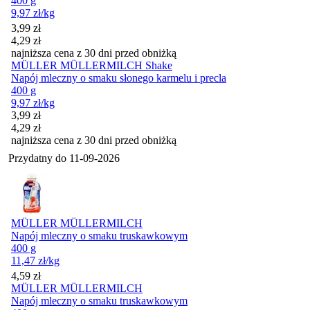
400 g
9,97
zł
/kg
Cena promocyjna
3,99
zł
4,29
zł
najniższa cena z 30 dni przed obniżką
MÜLLER MÜLLERMILCH Shake
Napój mleczny o smaku słonego karmelu i precla
400 g
9,97
zł
/kg
Cena promocyjna
3,99
zł
4,29
zł
najniższa cena z 30 dni przed obniżką
Przydatny do
11-09-2026
MÜLLER MÜLLERMILCH
Napój mleczny o smaku truskawkowym
400 g
11,47
zł
/kg
Cena
4,59
zł
MÜLLER MÜLLERMILCH
Napój mleczny o smaku truskawkowym