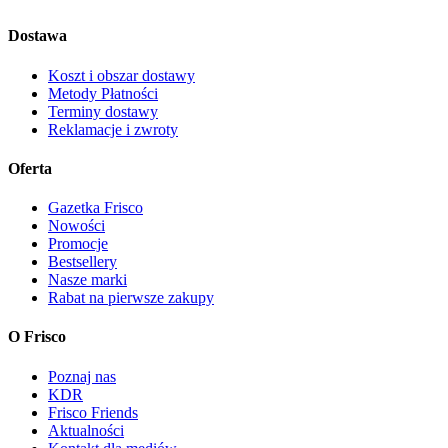
Dostawa
Koszt i obszar dostawy
Metody Płatności
Terminy dostawy
Reklamacje i zwroty
Oferta
Gazetka Frisco
Nowości
Promocje
Bestsellery
Nasze marki
Rabat na pierwsze zakupy
O Frisco
Poznaj nas
KDR
Frisco Friends
Aktualności