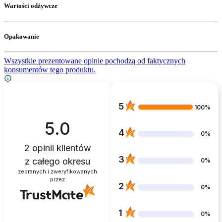
Wartości odżywcze
Opakowanie
Wszystkie prezentowane opinie pochodzą od faktycznych
konsumentów tego produktu.
5
100%
5.0
4
0%
2
opinii klientów
3
z całego okresu
0%
zebranych i zweryfikowanych
przez
2
0%
1
0%