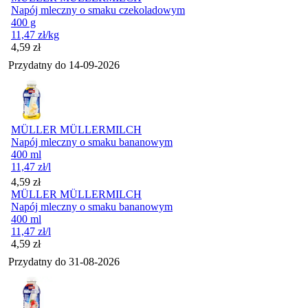
Napój mleczny o smaku czekoladowym
400 g
11,47
zł
/kg
Cena
4,59
zł
Przydatny do
14-09-2026
MÜLLER MÜLLERMILCH
Napój mleczny o smaku bananowym
400 ml
11,47
zł
/l
Cena
4,59
zł
MÜLLER MÜLLERMILCH
Napój mleczny o smaku bananowym
400 ml
11,47
zł
/l
Cena
4,59
zł
Przydatny do
31-08-2026