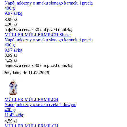
Napój mleczny o smaku słonego karmelu i precla
400 g
9,97
zł
/kg
Cena promocyjna
3,99
zł
4,29
zł
najniższa cena z 30 dni przed obniżką
MÜLLER MÜLLERMILCH Shake
Napój mleczny o smaku słonego karmelu i precla
400 g
9,97
zł
/kg
Cena promocyjna
3,99
zł
4,29
zł
najniższa cena z 30 dni przed obniżką
Przydatny do
11-08-2026
MÜLLER MÜLLERMILCH
Napój mleczny o smaku czekoladowym
400 g
11,47
zł
/kg
Cena
4,59
zł
MÜLLER MÜLLERMILCH