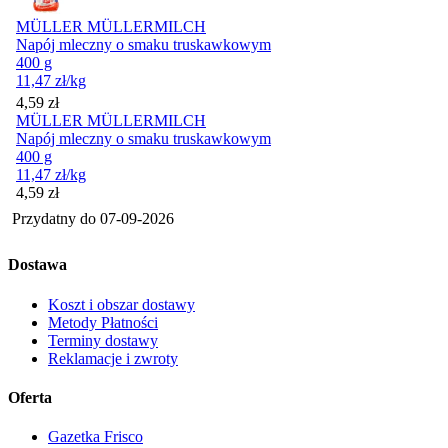
MÜLLER MÜLLERMILCH
Napój mleczny o smaku truskawkowym
400 g
11,47
zł
/kg
Cena
4,59
zł
MÜLLER MÜLLERMILCH
Napój mleczny o smaku truskawkowym
400 g
11,47
zł
/kg
Cena
4,59
zł
Przydatny do
07-09-2026
Dostawa
Koszt i obszar dostawy
Metody Płatności
Terminy dostawy
Reklamacje i zwroty
Oferta
Gazetka Frisco