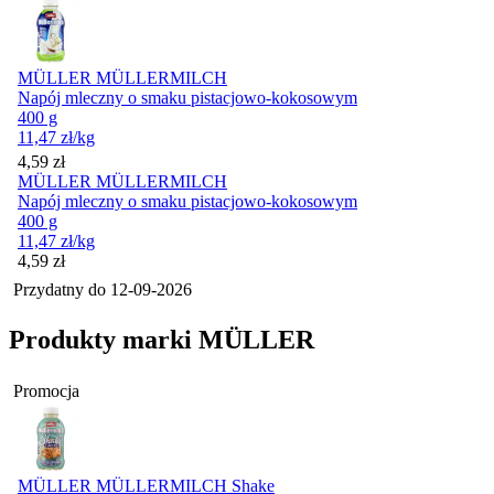
MÜLLER MÜLLERMILCH
Napój mleczny o smaku pistacjowo-kokosowym
400 g
11,47
zł
/kg
Cena
4,59
zł
MÜLLER MÜLLERMILCH
Napój mleczny o smaku pistacjowo-kokosowym
400 g
11,47
zł
/kg
Cena
4,59
zł
Przydatny do
12-09-2026
Produkty marki MÜLLER
Promocja
MÜLLER MÜLLERMILCH Shake