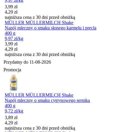
9,97
zł
/kg
Cena promocyjna
3,99
zł
4,29
zł
najniższa cena z 30 dni przed obniżką
MÜLLER MÜLLERMILCH Shake
Napój mleczny o smaku słonego karmelu i precla
400 g
9,97
zł
/kg
Cena promocyjna
3,99
zł
4,29
zł
najniższa cena z 30 dni przed obniżką
Przydatny do
11-08-2026
Promocja
MÜLLER MÜLLERMILCH Shake
Napój mleczny o smaku cytrynowego sernika
400 g
9,72
zł
/kg
Cena promocyjna
3,89
zł
4,29
zł
najniższa cena z 30 dni przed obniżką