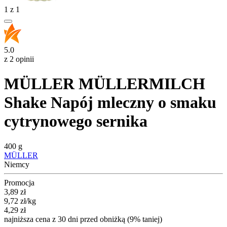
1
z
1
5.0
z 2 opinii
MÜLLER MÜLLERMILCH
Shake Napój mleczny o smaku
cytrynowego sernika
400 g
MÜLLER
Niemcy
Promocja
Cena promocyjna
3,89
zł
9,72
zł
/kg
4,29
zł
najniższa cena z 30 dni przed obniżką (9% taniej)