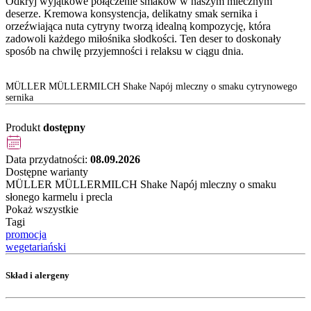
Odkryj wyjątkowe połączenie smaków w naszym mlecznym
deserze. Kremowa konsystencja, delikatny smak sernika i
orzeźwiająca nuta cytryny tworzą idealną kompozycję, która
zadowoli każdego miłośnika słodkości. Ten deser to doskonały
sposób na chwilę przyjemności i relaksu w ciągu dnia.
MÜLLER MÜLLERMILCH Shake Napój mleczny o smaku cytrynowego
sernika
Produkt
dostępny
Data przydatności:
08.09.2026
Dostępne warianty
MÜLLER MÜLLERMILCH Shake Napój mleczny o smaku
słonego karmelu i precla
Pokaż wszystkie
Tagi
promocja
wegetariański
Skład i alergeny