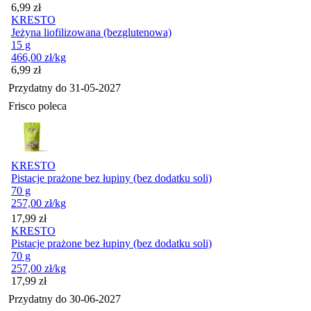
Cena
6,99
zł
KRESTO
Jeżyna liofilizowana (bezglutenowa)
15 g
466,00
zł
/kg
Cena
6,99
zł
Przydatny do
31-05-2027
Frisco poleca
KRESTO
Pistacje prażone bez łupiny (bez dodatku soli)
70 g
257,00
zł
/kg
Cena
17,99
zł
KRESTO
Pistacje prażone bez łupiny (bez dodatku soli)
70 g
257,00
zł
/kg
Cena
17,99
zł
Przydatny do
30-06-2027