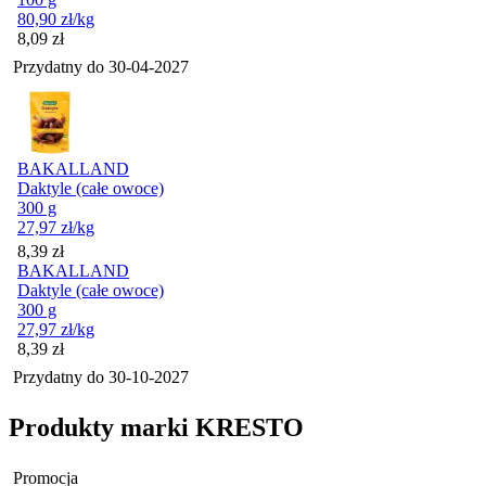
80,90
zł
/kg
Cena
8,09
zł
Przydatny do
30-04-2027
BAKALLAND
Daktyle (całe owoce)
300 g
27,97
zł
/kg
Cena
8,39
zł
BAKALLAND
Daktyle (całe owoce)
300 g
27,97
zł
/kg
Cena
8,39
zł
Przydatny do
30-10-2027
Produkty marki KRESTO
Promocja