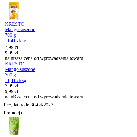
KRESTO
Mango suszone
700 g
11,41
zł
/kg
Cena promocyjna
7,99
zł
9,99
zł
najniższa cena od wprowadzenia towaru
KRESTO
Mango suszone
700 g
11,41
zł
/kg
Cena promocyjna
7,99
zł
9,99
zł
najniższa cena od wprowadzenia towaru
Przydatny do
30-04-2027
Promocja