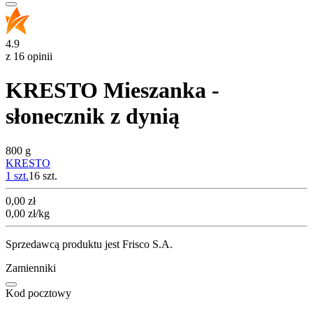
4.9
z 16 opinii
KRESTO Mieszanka -
słonecznik z dynią
800 g
KRESTO
1 szt.
16
szt.
Cena
0,00
zł
0,00
zł
/kg
Sprzedawcą produktu jest Frisco S.A.
Zamienniki
Kod pocztowy