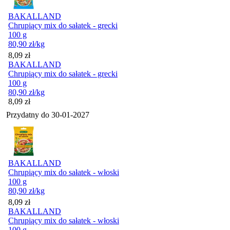
BAKALLAND
Chrupiący mix do sałatek - grecki
100 g
80,90
zł
/kg
Cena
8,09
zł
BAKALLAND
Chrupiący mix do sałatek - grecki
100 g
80,90
zł
/kg
Cena
8,09
zł
Przydatny do
30-01-2027
BAKALLAND
Chrupiący mix do sałatek - włoski
100 g
80,90
zł
/kg
Cena
8,09
zł
BAKALLAND
Chrupiący mix do sałatek - włoski
100 g