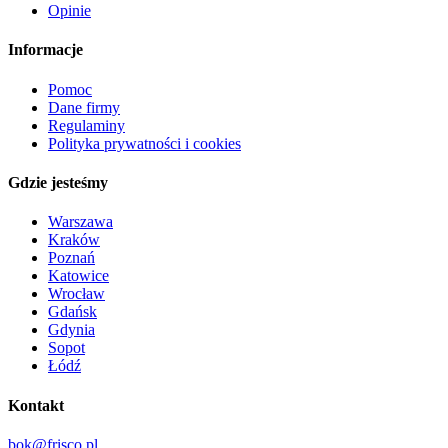
Opinie
Informacje
Pomoc
Dane firmy
Regulaminy
Polityka prywatności i cookies
Gdzie jesteśmy
Warszawa
Kraków
Poznań
Katowice
Wrocław
Gdańsk
Gdynia
Sopot
Łódź
Kontakt
bok@frisco.pl