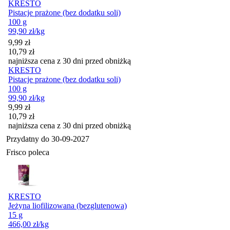
KRESTO
Pistacje prażone (bez dodatku soli)
100 g
99,90
zł
/kg
Cena promocyjna
9,99
zł
10,79
zł
najniższa cena z 30 dni przed obniżką
KRESTO
Pistacje prażone (bez dodatku soli)
100 g
99,90
zł
/kg
Cena promocyjna
9,99
zł
10,79
zł
najniższa cena z 30 dni przed obniżką
Przydatny do
30-09-2027
Frisco poleca
KRESTO
Jeżyna liofilizowana (bezglutenowa)
15 g
466,00
zł
/kg