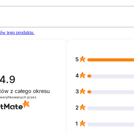
ów tego produktu.
5
4
4.9
ntów
z całego okresu
3
zweryfikowanych przez
2
1