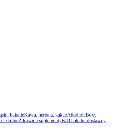
ąski, bakalie
Kawa, herbata, kakao
Alkohole
Boxy
i szkolne
Zdrowie i suplementy
BIO
Lokalni dostawcy