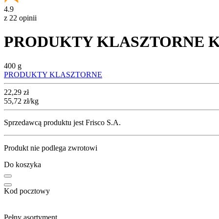
4.9
z 22 opinii
PRODUKTY KLASZTORNE Kroki
400 g
PRODUKTY KLASZTORNE
Cena
22,29
zł
55,72
zł
/kg
Sprzedawcą produktu jest Frisco S.A.
Produkt nie podlega zwrotowi
Do koszyka
Kod pocztowy
Pełny asortyment