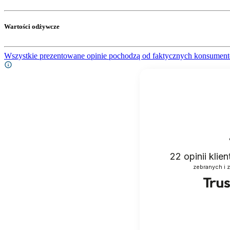
Wartości odżywcze
Wszystkie prezentowane opinie pochodzą od faktycznych konsument
22
opinii klie
zebranych i 