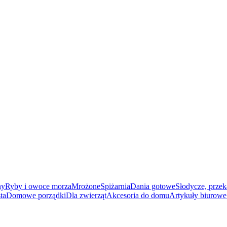
ny
Ryby i owoce morza
Mrożone
Spiżarnia
Dania gotowe
Słodycze, przek
ta
Domowe porządki
Dla zwierząt
Akcesoria do domu
Artykuły biurowe 