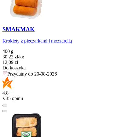
SMAKMAK
Krokiety z pieczarkami i mozzarellą
400 g
30,22
zł
/kg
Cena
12,09
zł
Do koszyka
Przydatny do
20-08-2026
4.8
z 35 opinii