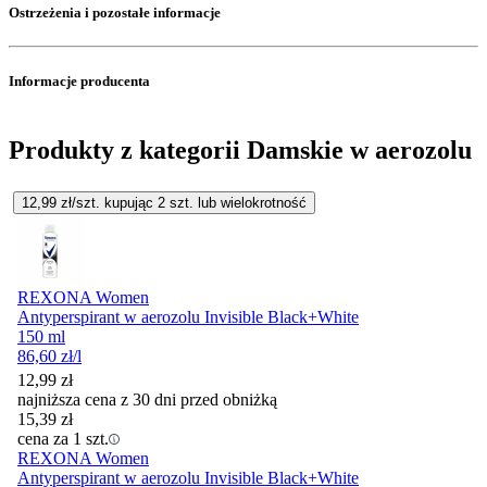
Ostrzeżenia i pozostałe informacje
Informacje producenta
Produkty z kategorii Damskie w aerozolu
12,99
zł/szt. kupując
2
szt.
lub wielokrotność
REXONA Women
Antyperspirant w aerozolu Invisible Black+White
150 ml
86,60
zł
/l
12,99
zł
najniższa cena z 30 dni przed obniżką
15,39
zł
cena za 1 szt.
REXONA Women
Antyperspirant w aerozolu Invisible Black+White