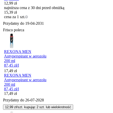
12,99
zł
najniższa cena z 30 dni przed obniżką
15,39
zł
cena za 1 szt.
Przydatny do
19-04-2031
Frisco poleca
REXONA MEN
Antyperspirant w aerozolu
200 ml
87,45
zł
/l
Cena
17,49
zł
REXONA MEN
Antyperspirant w aerozolu
200 ml
87,45
zł
/l
Cena
17,49
zł
Przydatny do
26-07-2028
12,99
zł/szt. kupując
2
szt.
lub wielokrotność