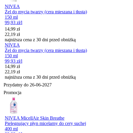
NIVEA
Żel do mycia twarzy (cera mieszana i tłusta)
150 ml
99,93
zł
/l
Cena promocyjna
14,99
zł
22,19
zł
najniższa cena z 30 dni przed obniżką
NIVEA
Żel do mycia twarzy (cera mieszana i tłusta)
150 ml
99,93
zł
/l
Cena promocyjna
14,99
zł
22,19
zł
najniższa cena z 30 dni przed obniżką
Przydatny do
26-06-2027
Promocja
NIVEA MicellAir Skin Breathe
Pielęgnujący płyn micelarny do cery suchej
400 ml