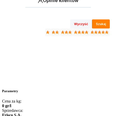
Opinie klientów
Wyczyść
Szukaj
Parametry
Cena za kg:
0
gr
/
l
Sprzedawca:
Frisco S.A.