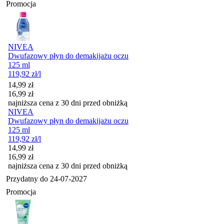
Promocja
NIVEA
Dwufazowy płyn do demakijażu oczu
125 ml
119,92
zł
/l
Cena promocyjna
14,99
zł
16,99
zł
najniższa cena z 30 dni przed obniżką
NIVEA
Dwufazowy płyn do demakijażu oczu
125 ml
119,92
zł
/l
Cena promocyjna
14,99
zł
16,99
zł
najniższa cena z 30 dni przed obniżką
Przydatny do
24-07-2027
Promocja