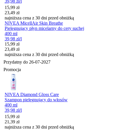
39,98
zł
/l
Cena promocyjna
15,99
zł
23,49
zł
najniższa cena z 30 dni przed obniżką
NIVEA MicellAir Skin Breathe
Pielęgnujący płyn micelarny do cery suchej
400 ml
39,98
zł
/l
Cena promocyjna
15,99
zł
23,49
zł
najniższa cena z 30 dni przed obniżką
Przydatny do
26-07-2027
Promocja
NIVEA Diamond Gloss Care
Szampon pielęgnujący do włosów
400 ml
39,98
zł
/l
Cena promocyjna
15,99
zł
21,39
zł
najniższa cena z 30 dni przed obniżką