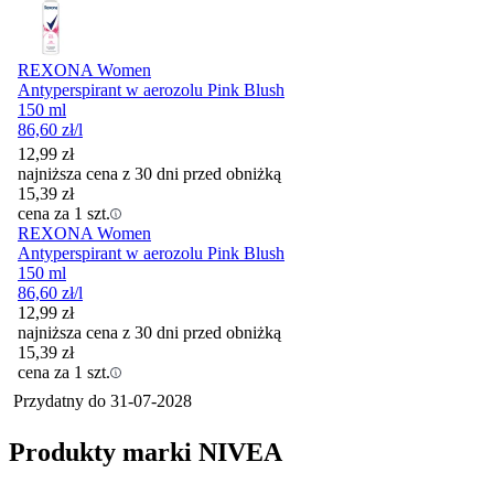
REXONA Women
Antyperspirant w aerozolu Pink Blush
150 ml
86,60
zł
/l
12,99
zł
najniższa cena z 30 dni przed obniżką
15,39
zł
cena za 1 szt.
REXONA Women
Antyperspirant w aerozolu Pink Blush
150 ml
86,60
zł
/l
12,99
zł
najniższa cena z 30 dni przed obniżką
15,39
zł
cena za 1 szt.
Przydatny do
31-07-2028
Produkty marki NIVEA