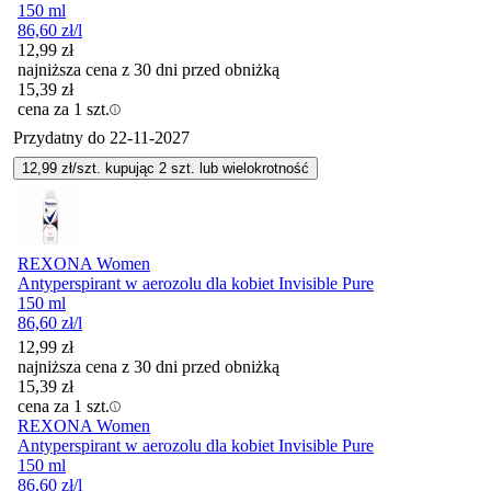
150 ml
86,60
zł
/l
12,99
zł
najniższa cena z 30 dni przed obniżką
15,39
zł
cena za 1 szt.
Przydatny do
22-11-2027
12,99
zł/szt. kupując
2
szt.
lub wielokrotność
REXONA Women
Antyperspirant w aerozolu dla kobiet Invisible Pure
150 ml
86,60
zł
/l
12,99
zł
najniższa cena z 30 dni przed obniżką
15,39
zł
cena za 1 szt.
REXONA Women
Antyperspirant w aerozolu dla kobiet Invisible Pure
150 ml
86,60
zł
/l