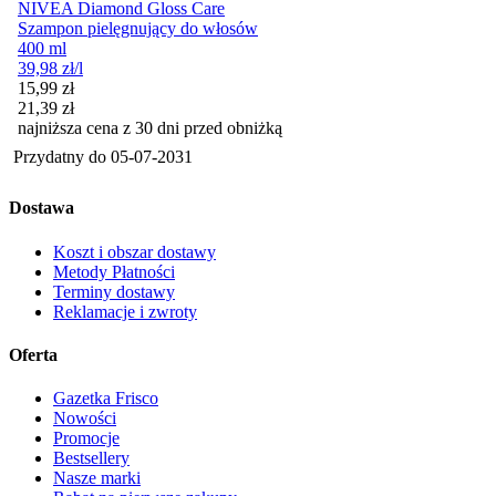
NIVEA Diamond Gloss Care
Szampon pielęgnujący do włosów
400 ml
39,98
zł
/l
Cena promocyjna
15,99
zł
21,39
zł
najniższa cena z 30 dni przed obniżką
Przydatny do
05-07-2031
Dostawa
Koszt i obszar dostawy
Metody Płatności
Terminy dostawy
Reklamacje i zwroty
Oferta
Gazetka Frisco
Nowości
Promocje
Bestsellery
Nasze marki