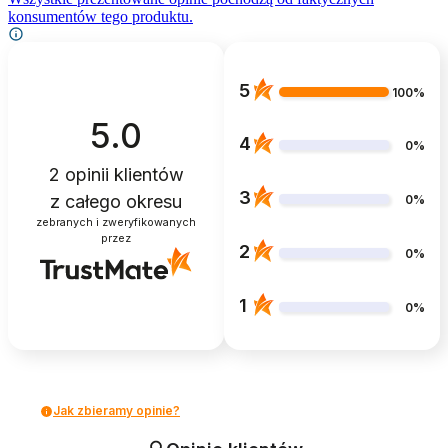
konsumentów tego produktu.
5
100%
5.0
4
0%
2
opinii klientów
3
z całego okresu
0%
zebranych i zweryfikowanych
przez
2
0%
1
0%
Jak zbieramy opinie?