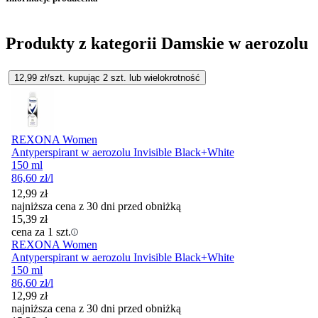
Produkty z kategorii Damskie w aerozolu
12,99
zł/szt. kupując
2
szt.
lub wielokrotność
REXONA Women
Antyperspirant w aerozolu Invisible Black+White
150 ml
86,60
zł
/l
12,99
zł
najniższa cena z 30 dni przed obniżką
15,39
zł
cena za 1 szt.
REXONA Women
Antyperspirant w aerozolu Invisible Black+White
150 ml
86,60
zł
/l
12,99
zł
najniższa cena z 30 dni przed obniżką