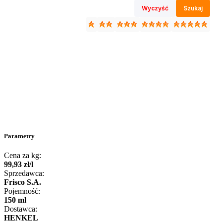
Wyczyść
Szukaj
Parametry
Cena za kg:
99
,
93
zł
/
l
Sprzedawca:
Frisco S.A.
Pojemność:
150 ml
Dostawca:
HENKEL