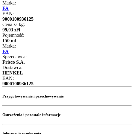
Marka:
FA
EAN:
9000100936125
Cena za kg:
99
,
93
zł
/
l
Pojemność:
150 ml
Marka:
FA
Sprzedawca:
Frisco S.A.
Dostawca:
HENKEL
EAN:
9000100936125
Przygotowywanie i przechowywanie
Ostrzeżenia i pozostałe informacje
Informacje producenta