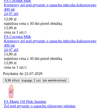
FA Coconut Milk
Kremowy żel pod prysznic o zapachu mleczka kokosowego
400 ml
24,97
zł
/l
13,99
zł
najniższa cena z 30 dni przed obniżką
13,99
zł
cena za 1 szt.
FA Coconut Milk
Kremowy żel pod prysznic o zapachu mleczka kokosowego
400 ml
24,97
zł
/l
13,99
zł
najniższa cena z 30 dni przed obniżką
13,99
zł
cena za 1 szt.
Przydatny do
22-07-2029
9,99
zł/szt. kupując
2
szt.
lub wielokrotność
FA Magic Oil Pink Jasmine
Żel pod prysznic o zapachu różowego jaśminu