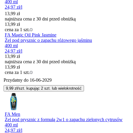
400 ml
24,97
zł
/l
13,99
zł
najniższa cena z 30 dni przed obniżką
13,99
zł
cena za 1 szt.
FA Magic Oil Pink Jasmine
Żel pod prysznic o zapachu różowego jaśminu
400 ml
24,97
zł
/l
13,99
zł
najniższa cena z 30 dni przed obniżką
13,99
zł
cena za 1 szt.
Przydatny do
16-06-2029
9,99
zł/szt. kupując
2
szt.
lub wielokrotność
FA Men
Żel pod prysznic z formułą 2w1 o zapachu zielonych cytrusów
400 ml
24,97
zł
/l