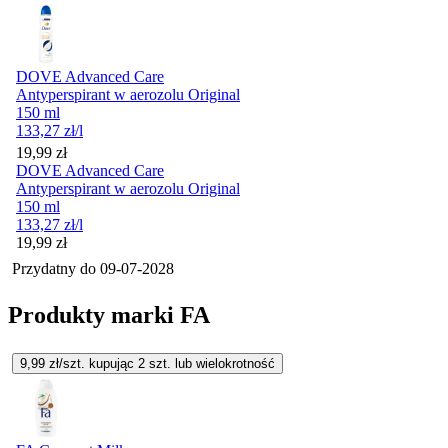
DOVE Advanced Care
Antyperspirant w aerozolu Original
150 ml
133,27
zł
/l
Cena
19,99
zł
DOVE Advanced Care
Antyperspirant w aerozolu Original
150 ml
133,27
zł
/l
Cena
19,99
zł
Przydatny do
09-07-2028
Produkty marki FA
9,99
zł/szt. kupując
2
szt.
lub wielokrotność