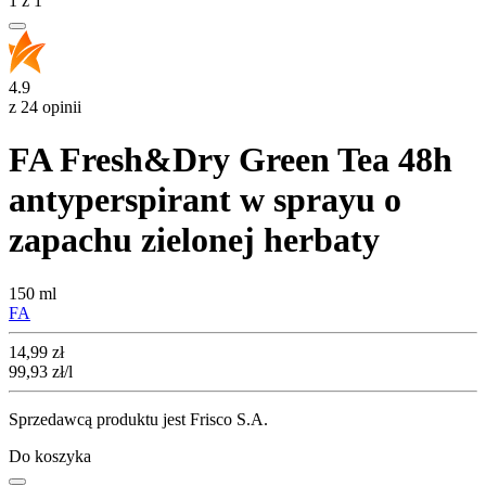
1
z
1
4.9
z 24 opinii
FA Fresh&Dry Green Tea 48h
antyperspirant w sprayu o
zapachu zielonej herbaty
150 ml
FA
Cena
14,99
zł
99,93
zł
/l
Sprzedawcą produktu jest Frisco S.A.
Do koszyka