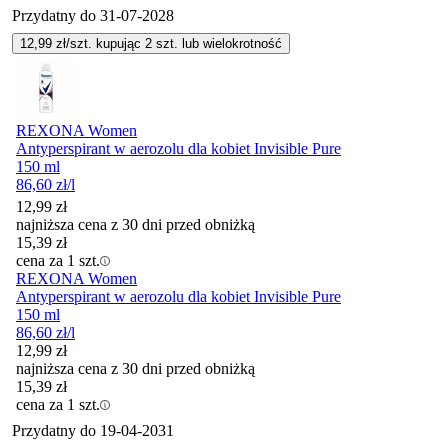
Przydatny do
31-07-2028
12,99
zł/szt. kupując
2
szt.
lub wielokrotność
REXONA Women
Antyperspirant w aerozolu dla kobiet Invisible Pure
150 ml
86,60
zł
/l
12,99
zł
najniższa cena z 30 dni przed obniżką
15,39
zł
cena za 1 szt.
REXONA Women
Antyperspirant w aerozolu dla kobiet Invisible Pure
150 ml
86,60
zł
/l
12,99
zł
najniższa cena z 30 dni przed obniżką
15,39
zł
cena za 1 szt.
Przydatny do
19-04-2031