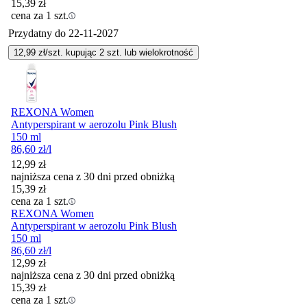
15,39
zł
cena za 1 szt.
Przydatny do
22-11-2027
12,99
zł/szt. kupując
2
szt.
lub wielokrotność
REXONA Women
Antyperspirant w aerozolu Pink Blush
150 ml
86,60
zł
/l
12,99
zł
najniższa cena z 30 dni przed obniżką
15,39
zł
cena za 1 szt.
REXONA Women
Antyperspirant w aerozolu Pink Blush
150 ml
86,60
zł
/l
12,99
zł
najniższa cena z 30 dni przed obniżką
15,39
zł
cena za 1 szt.