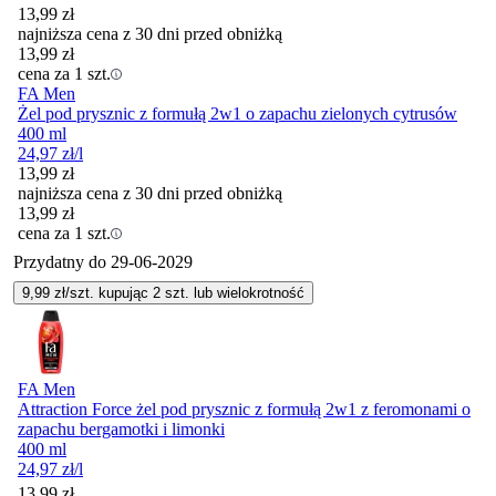
13,99
zł
najniższa cena z 30 dni przed obniżką
13,99
zł
cena za 1 szt.
FA Men
Żel pod prysznic z formułą 2w1 o zapachu zielonych cytrusów
400 ml
24,97
zł
/l
13,99
zł
najniższa cena z 30 dni przed obniżką
13,99
zł
cena za 1 szt.
Przydatny do
29-06-2029
9,99
zł/szt. kupując
2
szt.
lub wielokrotność
FA Men
Attraction Force żel pod prysznic z formułą 2w1 z feromonami o
zapachu bergamotki i limonki
400 ml
24,97
zł
/l
13,99
zł