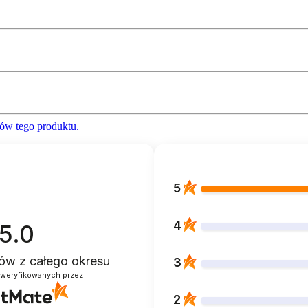
ów tego produktu.
5
4
5.0
ntów
z całego okresu
3
zweryfikowanych przez
2