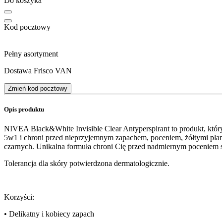
Do koszyka
Kod pocztowy
Pełny asortyment
Dostawa Frisco VAN
Zmień kod pocztowy
Opis produktu
NIVEA Black&White Invisible Clear Antyperspirant to produkt, któr
5w1 i chroni przed nieprzyjemnym zapachem, poceniem, żółtymi plama
czarnych. Unikalna formuła chroni Cię przed nadmiernym poceniem si
Tolerancja dla skóry potwierdzona dermatologicznie.
Korzyści:
• Delikatny i kobiecy zapach