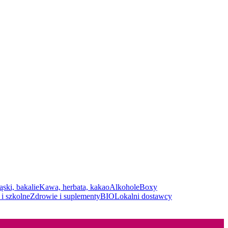
ąski, bakalie
Kawa, herbata, kakao
Alkohole
Boxy
i szkolne
Zdrowie i suplementy
BIO
Lokalni dostawcy