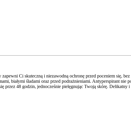
y zapewni Ci skuteczną i niezawodną ochronę przed poceniem się, be
mi, białymi śladami oraz przed podrażnieniami. Antyperspirant nie po
ę przez 48 godzin, jednocześnie pielęgnując Twoją skórę. Delikatny 