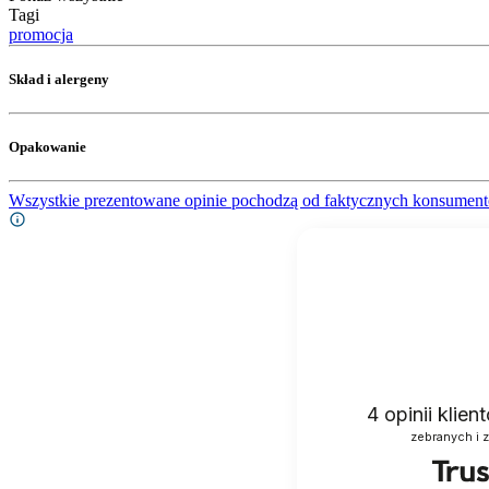
Tagi
promocja
Skład i alergeny
Opakowanie
Wszystkie prezentowane opinie pochodzą od faktycznych konsument
4
opinii klie
zebranych i 