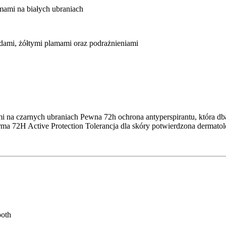
amami na białych ubraniach
dami, żółtymi plamami oraz podrażnieniami
ami na czarnych ubraniach Pewna 72h ochrona antyperspirantu, która 
rma 72H Active Protection Tolerancja dla skóry potwierdzona dermatol
ooth