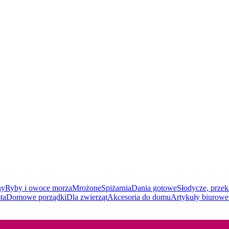
ny
Ryby i owoce morza
Mrożone
Spiżarnia
Dania gotowe
Słodycze, przek
ta
Domowe porządki
Dla zwierząt
Akcesoria do domu
Artykuły biurowe 