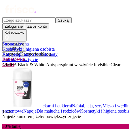
Czego szukasz?
Szukaj
Zaloguj się
Załóż konto
Kod pocztowy
Strona główna
Mój koszyk
0
,
00
zł
Kosmetyki i higiena osobista
Kategorie
Kategorie sklepu
Antyperspiranty i dezodoranty
Rabatówka
Damskie w sztyfcie
Outlet
NIVEA Black & White Antyperspirant w sztyfcie Invisible Clear
Promocje
Nowości
Kupony
Dla Biura
Warzywa i owoce
Z piekarni i cukierni
Nabiał, jaja, sery
Mięso i wędli
prezentowe
Napoje
Dla malucha i rodziców
Kosmetyki i higiena osobis
1
z
6
Najedź kursorem, żeby powiększyć zdjęcie
30%
taniej