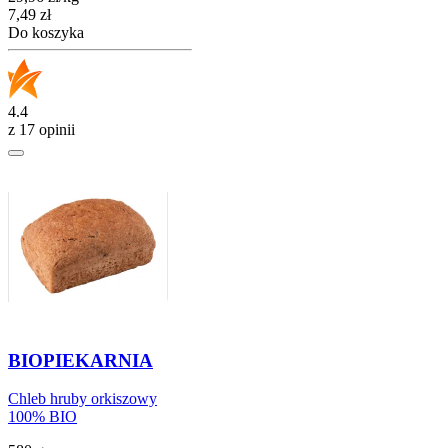
Cena
7,49
zł
Do koszyka
4.4
z 17 opinii
BIOPIEKARNIA
Chleb hruby orkiszowy
100% BIO