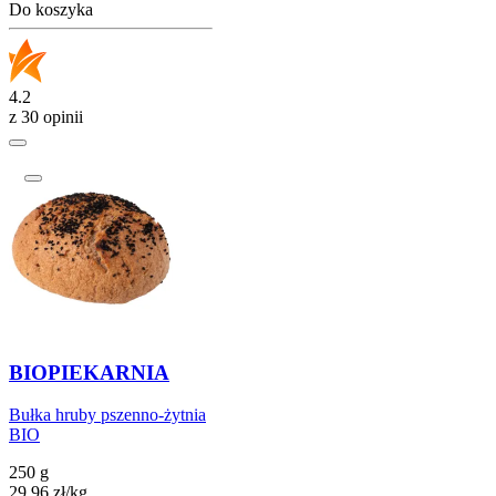
Do koszyka
4.2
z 30 opinii
BIOPIEKARNIA
Bułka hruby pszenno-żytnia
BIO
250 g
29,96
zł
/kg