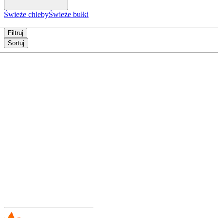
Świeże chleby
Świeże bułki
Filtruj
Sortuj