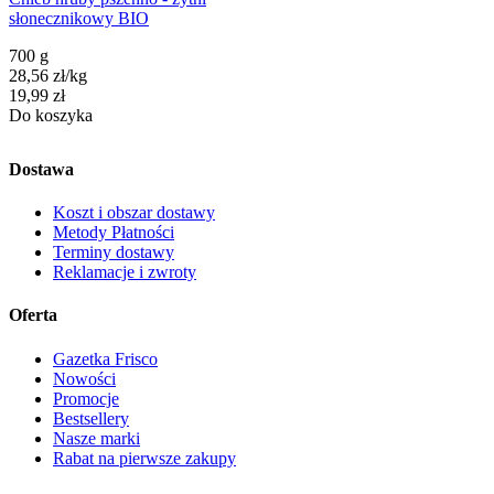
słonecznikowy BIO
700 g
28,56
zł
/kg
Cena
19,99
zł
Do koszyka
Dostawa
Koszt i obszar dostawy
Metody Płatności
Terminy dostawy
Reklamacje i zwroty
Oferta
Gazetka Frisco
Nowości
Promocje
Bestsellery
Nasze marki
Rabat na pierwsze zakupy