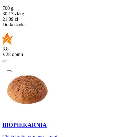
700 g
30,13
zł
/kg
Cena
21,09
zł
Do koszyka
3.8
z 28 opinii
BIOPIEKARNIA
Chleb hruby pszenno - żytni