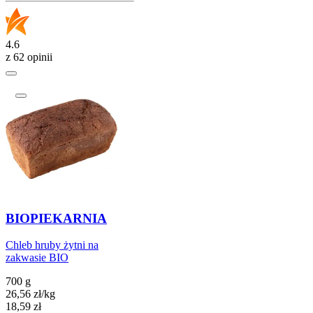
4.6
z 62 opinii
BIOPIEKARNIA
Chleb hruby żytni na
zakwasie BIO
700 g
26,56
zł
/kg
Cena
18,59
zł