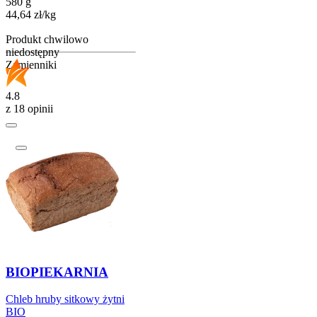
580 g
44,64
zł
/kg
Produkt chwilowo
niedostępny
Zamienniki
4.8
z 18 opinii
BIOPIEKARNIA
Chleb hruby sitkowy żytni
BIO