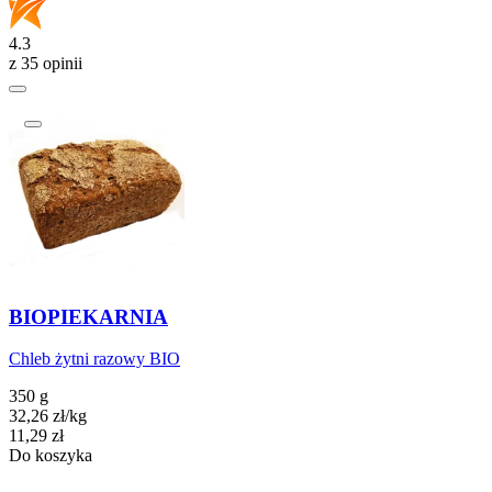
4.3
z 35 opinii
BIOPIEKARNIA
Chleb żytni razowy BIO
350 g
32,26
zł
/kg
Cena
11,29
zł
Do koszyka