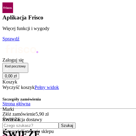
Aplikacja Frisco
Więcej funkcji i wygody
Sprawdź
Zaloguj się
Kod pocztowy
0
,
00
zł
Koszyk
Wyczyść koszyk
Pełny widok
Szczegóły zamówienia
Strona główna
Marki
Złóż zamówienie
5
,
90
zł
ŚWIEŻE
Rezerwacja dostawy
Czego szukasz?
Szukaj
Kategorie
Kategorie sklepu
ŚWIEŻE