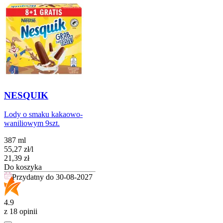
NESQUIK
Lody o smaku kakaowo-
waniliowym 9szt.
387 ml
55,27
zł
/
l
Cena
21,39
zł
Do koszyka
Przydatny do
30-08-2027
4.9
z 18 opinii