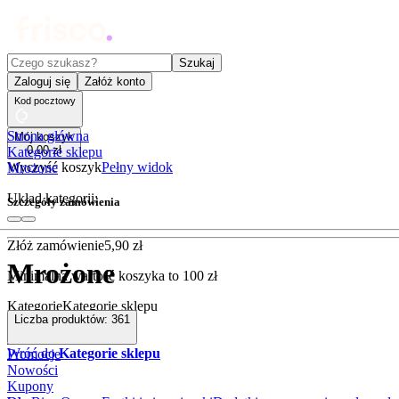
Czego szukasz?
Szukaj
Zaloguj się
Załóż konto
Kod pocztowy
Strona główna
Mój koszyk
0
,
00
zł
Kategorie sklepu
Wyczyść koszyk
Pełny widok
Mrożone
Układ kategorii:
Szczegóły zamówienia
Złóż zamówienie
5
,
90
zł
Mrożone
Minimalna wartość koszyka to
100
zł
Kategorie
Kategorie sklepu
Liczba produktów:
361
Rabatówka
Outlet
Wróć do
Kategorie sklepu
Promocje
Nowości
Kupony