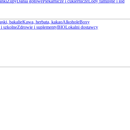
anki
Zupy
Dania gotowe
Piekarnicze i cukiernicze
Lody familijne i lód
ąski, bakalie
Kawa, herbata, kakao
Alkohole
Boxy
i szkolne
Zdrowie i suplementy
BIO
Lokalni dostawcy