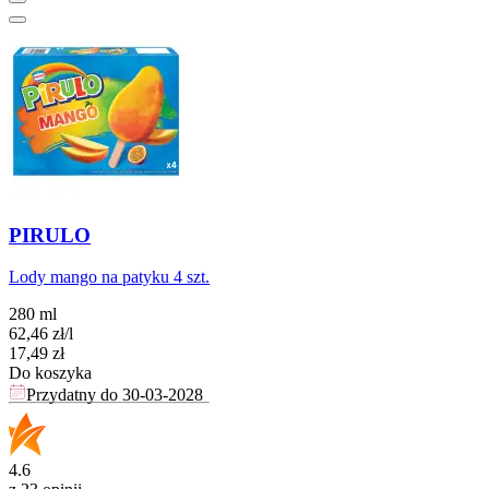
PIRULO
Lody mango na patyku 4 szt.
280 ml
62,46
zł
/
l
Cena
17,49
zł
Do koszyka
Przydatny do
30-03-2028
4.6