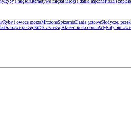
ny
Ryby i mięso
Alternatywa mięsa
Pierogi i dania mączne
Pizza i zapiek
ny
Ryby i owoce morza
Mrożone
Spiżarnia
Dania gotowe
Słodycze, przek
ta
Domowe porządki
Dla zwierząt
Akcesoria do domu
Artykuły biurowe 