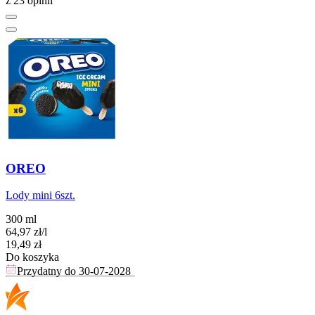
z 23 opinii
OREO
Lody mini 6szt.
300 ml
64,97
zł
/
l
Cena
19,49
zł
Do koszyka
Przydatny do
30-07-2028