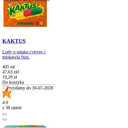
KAKTUS
Lody o smaku cytryny i
truskawki 9szt.
405 ml
47,63
zł
/
l
Cena
19,29
zł
Do koszyka
Przydatny do
30-07-2028
4.9
z 38 opinii