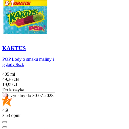
KAKTUS
POP Lody o smaku maliny i
jagody 9szt.
405 ml
49,36
zł
/
l
Cena
19,99
zł
Do koszyka
Przydatny do
30-07-2028
4.9
z 53 opinii