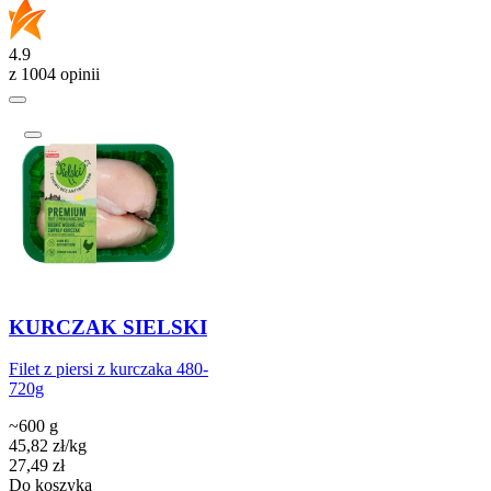
4.9
z 1004 opinii
KURCZAK SIELSKI
Filet z piersi z kurczaka 480-
720g
~600 g
45,82
zł
/
kg
Cena
27,49
zł
Do koszyka