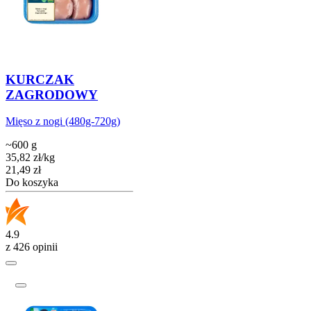
KURCZAK
ZAGRODOWY
Mięso z nogi (480g-720g)
~600 g
35,82
zł
/
kg
Cena
21,49
zł
Do koszyka
4.9
z 426 opinii