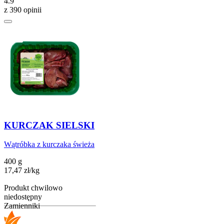
4.9
z 390 opinii
KURCZAK SIELSKI
Wątróbka z kurczaka świeża
400 g
17,47
zł
/
kg
Produkt chwilowo
niedostępny
Zamienniki