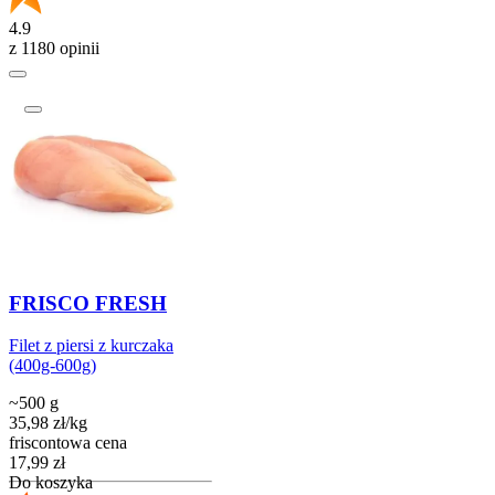
4.9
z 1180 opinii
FRISCO FRESH
Filet z piersi z kurczaka
(400g-600g)
~500 g
35,98
zł
/
kg
friscontowa cena
Cena
17,99
zł
Do koszyka