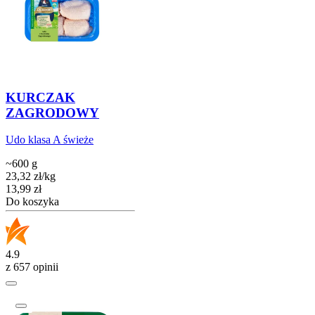
KURCZAK
ZAGRODOWY
Udo klasa A świeże
~600 g
23,32
zł
/
kg
Cena
13,99
zł
Do koszyka
4.9
z 657 opinii