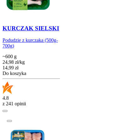
KURCZAK SIELSKI
Podudzie z kurczaka (500g-
700g)
~600 g
24,98
zł
/
kg
Cena
14,99
zł
Do koszyka
4.8
z 241 opinii