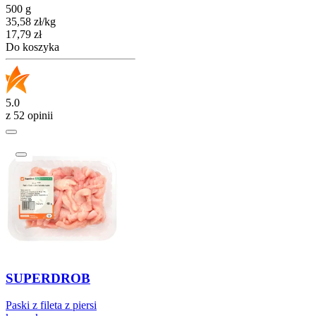
500 g
35,58
zł
/
kg
Cena
17,79
zł
Do koszyka
5.0
z 52 opinii
SUPERDROB
Paski z fileta z piersi