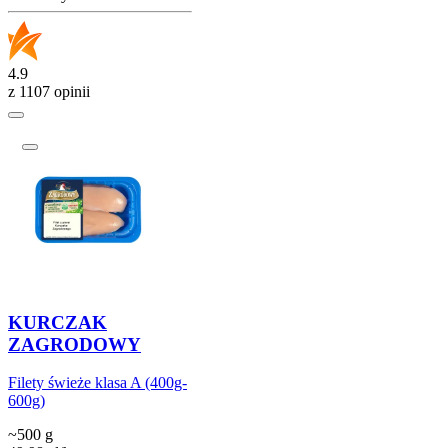
4.9
z 1107 opinii
KURCZAK
ZAGRODOWY
Filety świeże klasa A (400g-
600g)
~500 g