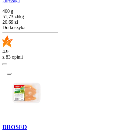
kurczaka
400 g
51,73
zł
/
kg
Cena
20,69
zł
Do koszyka
4.9
z 83 opinii
DROSED