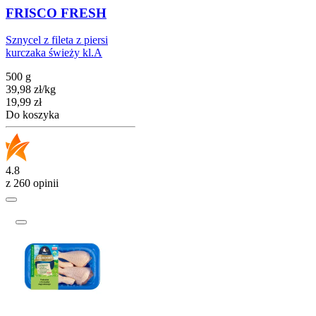
FRISCO FRESH
Sznycel z fileta z piersi
kurczaka świeży kl.A
500 g
39,98
zł
/
kg
Cena
19,99
zł
Do koszyka
4.8
z 260 opinii