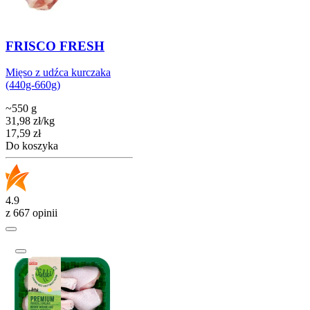
FRISCO FRESH
Mięso z udźca kurczaka
(440g-660g)
~550 g
31,98
zł
/
kg
Cena
17,59
zł
Do koszyka
4.9
z 667 opinii