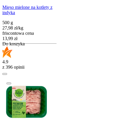
Mięso mielone na kotlety z
indyka
500 g
27,98
zł
/
kg
friscontowa cena
Cena
13,99
zł
Do koszyka
4.9
z 396 opinii