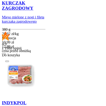
KURCZAK
ZAGRODOWY
Mięso mielone z nogi i fileta
kurczaka zagrodowego
380 g
28,92
zł
/
kg
Promocja
Cena promocyjna
10,99
zł
4.9
12,99
zł
z 1988 opinii
cena przed obniżką
Do koszyka
INDYKPOL