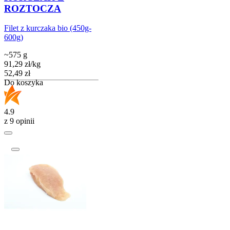
ROZTOCZA
Filet z kurczaka bio (450g-
600g)
~575 g
91,29
zł
/
kg
Cena
52,49
zł
Do koszyka
4.9
z 9 opinii