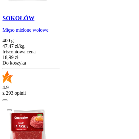
SOKOŁÓW
Mięso mielone wołowe
400 g
47,47
zł
/
kg
friscontowa cena
Cena
18,99
zł
Do koszyka
4.9
z 293 opinii