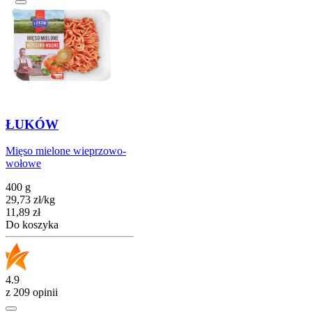
ŁUKÓW
Mięso mielone wieprzowo-
wołowe
400 g
29,73
zł
/
kg
Cena
11,89
zł
Do koszyka
4.9
z 209 opinii