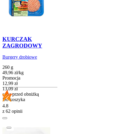
KURCZAK
ZAGRODOWY
Burgery drobiowe
260 g
49,96
zł
/
kg
Promocja
Cena promocyjna
12,99
zł
13,09
zł
cena przed obniżką
Do koszyka
4.8
z 62 opinii