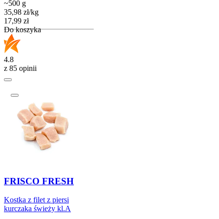
~500 g
35,98
zł
/
kg
Cena
17,99
zł
Do koszyka
4.8
z 85 opinii
FRISCO FRESH
Kostka z filet z piersi
kurczaka świeży kl.A