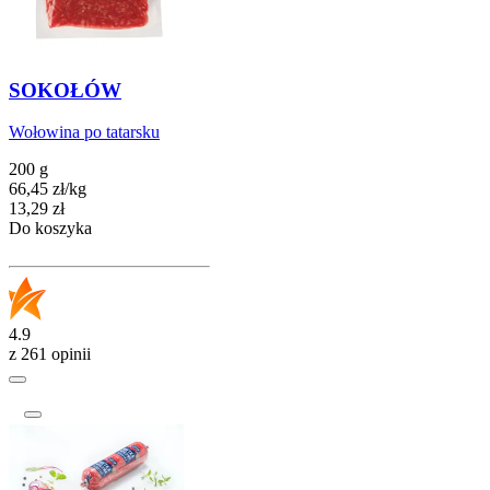
SOKOŁÓW
Wołowina po tatarsku
200 g
66,45
zł
/
kg
Cena
13,29
zł
Do koszyka
4.9
z 261 opinii