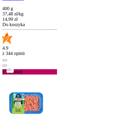
400 g
37,48
zł
/
kg
Cena
14,99
zł
Do koszyka
4.9
z 344 opinii
15%
taniej