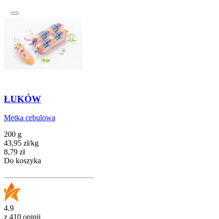
ŁUKÓW
Metka cebulowa
200 g
43,95
zł
/
kg
Cena
8,79
zł
Do koszyka
4.9
z 410 opinii