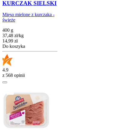
KURCZAK SIELSKI
Mięso mielone z kurczaka -
świeże
400 g
37,48
zł
/
kg
Cena
14,99
zł
Do koszyka
4.9
z 568 opinii