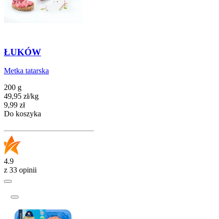
ŁUKÓW
Metka tatarska
200 g
49,95
zł
/
kg
Cena
9,99
zł
Do koszyka
4.9
z 33 opinii