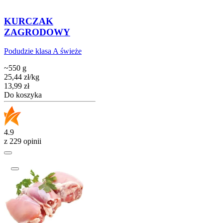
KURCZAK
ZAGRODOWY
Podudzie klasa A świeże
~550 g
25,44
zł
/
kg
Cena
13,99
zł
Do koszyka
4.9
z 229 opinii