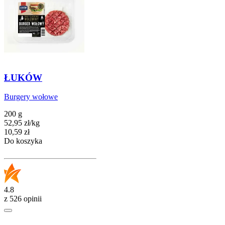
ŁUKÓW
Burgery wołowe
200 g
52,95
zł
/
kg
Cena
10,59
zł
Do koszyka
4.8
z 526 opinii