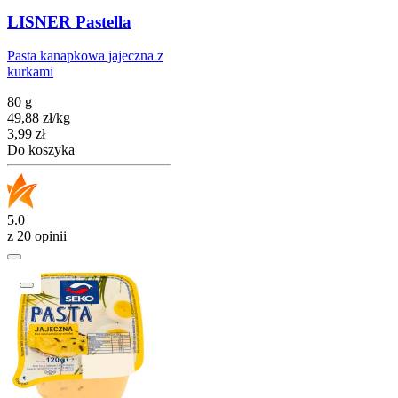
LISNER Pastella
Pasta kanapkowa jajeczna z
kurkami
80 g
49,88
zł
/
kg
Cena
3,99
zł
Do koszyka
5.0
z 20 opinii