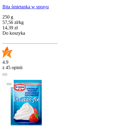
Bita śmietanka w sprayu
250 g
57,56
zł
/
kg
Cena
14,39
zł
Do koszyka
4.9
z 45 opinii