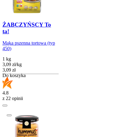
ŻABCZYŃSCY To
ta!
Mąka pszenna tortowa (typ
450)
1 kg
3,09
zł
/
kg
Cena
3,09
zł
Do koszyka
4.8
z 22 opinii