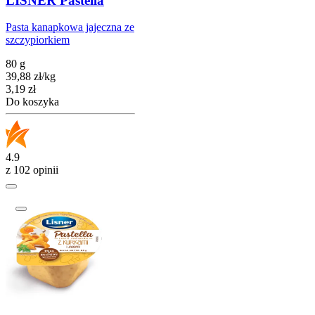
LISNER Pastella
Pasta kanapkowa jajeczna ze
szczypiorkiem
80 g
39,88
zł
/
kg
Cena
3,19
zł
Do koszyka
4.9
z 102 opinii