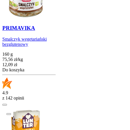
PRIMAVIKA
Smalczyk wegetariański
bezglutenowy
160 g
75,56
zł
/
kg
Cena
12,09
zł
Do koszyka
4.9
z 142 opinii