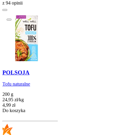
z 94 opinii
POLSOJA
Tofu naturalne
200 g
24,95
zł
/
kg
Cena
4,99
zł
Do koszyka