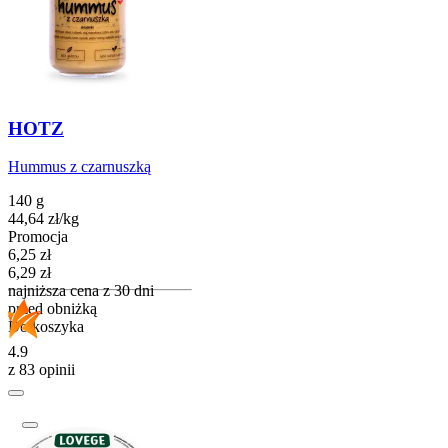
HOTZ
Hummus z czarnuszką
140 g
44,64
zł
/
kg
Promocja
Cena promocyjna
6,25
zł
6,29
zł
najniższa cena z 30 dni
przed obniżką
Do koszyka
4.9
z 83 opinii