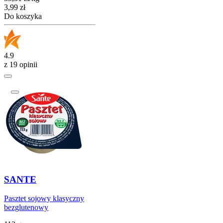
Cena
3,99
zł
Do koszyka
4.9
z 19 opinii
SANTE
Pasztet sojowy klasyczny
bezglutenowy