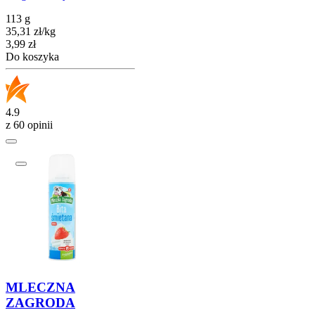
113 g
35,31
zł
/
kg
Cena
3,99
zł
Do koszyka
4.9
z 60 opinii
MLECZNA
ZAGRODA