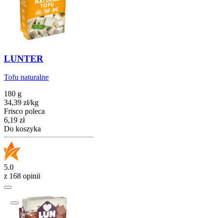
LUNTER
Tofu naturalne
180 g
34,39
zł
/
kg
Frisco poleca
Cena
6,19
zł
Do koszyka
5.0
z 168 opinii