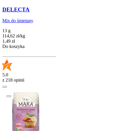
DELECTA
Mix do śmietany
13 g
114,62
zł
/
kg
Cena
1,49
zł
Do koszyka
5.0
z 218 opinii