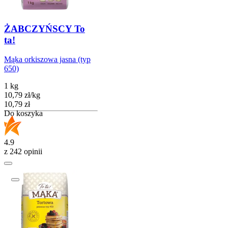
ŻABCZYŃSCY To
ta!
Mąka orkiszowa jasna (typ
650)
1 kg
10,79
zł
/
kg
Cena
10,79
zł
Do koszyka
4.9
z 242 opinii