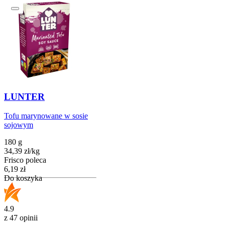
LUNTER
Tofu marynowane w sosie
sojowym
180 g
34,39
zł
/
kg
Frisco poleca
Cena
6,19
zł
Do koszyka
4.9
z 47 opinii