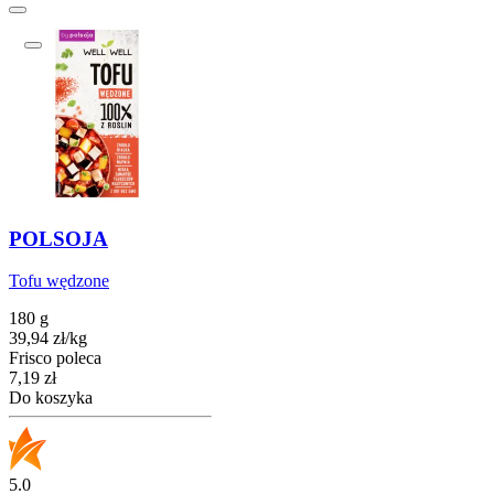
POLSOJA
Tofu wędzone
180 g
39,94
zł
/
kg
Frisco poleca
Cena
7,19
zł
Do koszyka
5.0