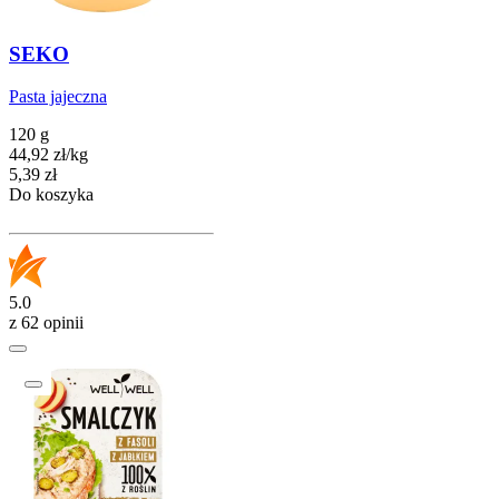
SEKO
Pasta jajeczna
120 g
44,92
zł
/
kg
Cena
5,39
zł
Do koszyka
5.0
z 62 opinii