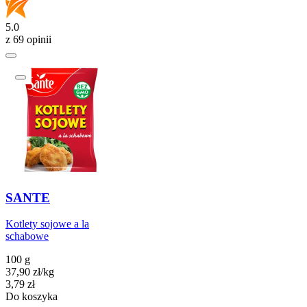
5.0
z 69 opinii
SANTE
Kotlety sojowe a la
schabowe
100 g
37,90
zł
/
kg
Cena
3,79
zł
Do koszyka