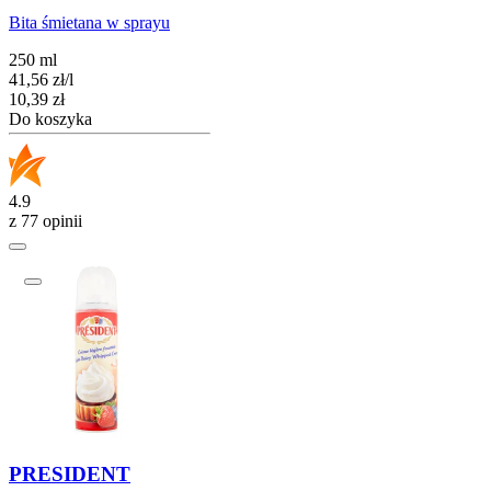
Bita śmietana w sprayu
250 ml
41,56
zł
/
l
Cena
10,39
zł
Do koszyka
4.9
z 77 opinii
PRESIDENT