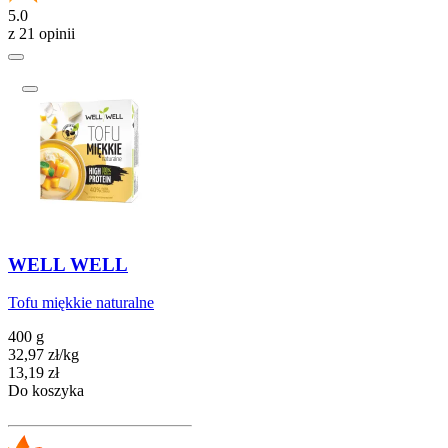
5.0
z 21 opinii
WELL WELL
Tofu miękkie naturalne
400 g
32,97
zł
/
kg
Cena
13,19
zł
Do koszyka