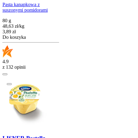
Pasta kanapkowa z
suszonymi pomidorami
80 g
48,63
zł
/
kg
Cena
3,89
zł
Do koszyka
4.9
z 132 opinii