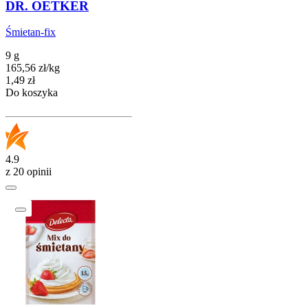
DR. OETKER
Śmietan-fix
9 g
165,56
zł
/
kg
Cena
1,49
zł
Do koszyka
4.9
z 20 opinii