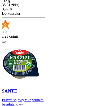
113 g
35,31
zł
/
kg
Cena
3,99
zł
Do koszyka
4.9
z 23 opinii
SANTE
Pasztet sojowy z koperkiem
bezglutenowy