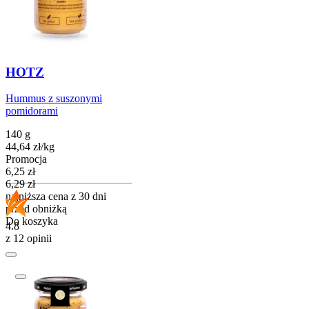
HOTZ
Hummus z suszonymi
pomidorami
140 g
44,64
zł
/
kg
Promocja
Cena promocyjna
6,25
zł
6,29
zł
najniższa cena z 30 dni
przed obniżką
Do koszyka
4.8
z 12 opinii