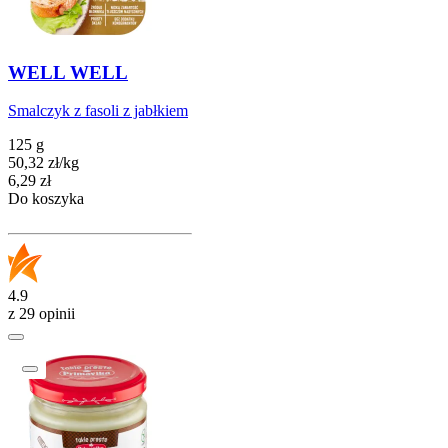
WELL WELL
Smalczyk z fasoli z jabłkiem
125 g
50,32
zł
/
kg
Cena
6,29
zł
Do koszyka
4.9
z 29 opinii