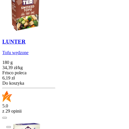
LUNTER
Tofu wędzone
180 g
34,39
zł
/
kg
Frisco poleca
Cena
6,19
zł
Do koszyka
5.0
z 29 opinii