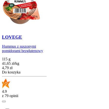
LOVEGE
Hummus z suszonymi
pomidorami bezglutenowy
115 g
41,65
zł
/
kg
Cena
4,79
zł
Do koszyka
4.9
z 79 opinii