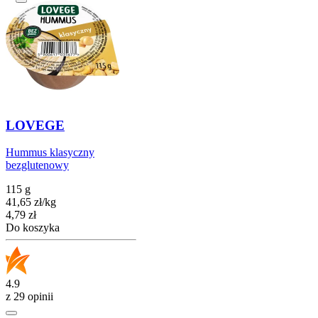
LOVEGE
Hummus klasyczny
bezglutenowy
115 g
41,65
zł
/
kg
Cena
4,79
zł
Do koszyka
4.9
z 29 opinii