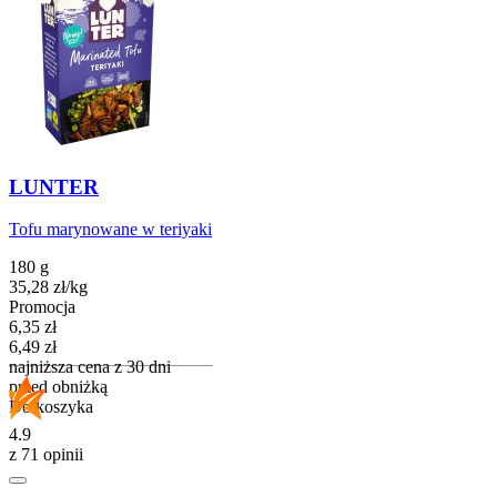
LUNTER
Tofu marynowane w teriyaki
180 g
35,28
zł
/
kg
Promocja
Cena promocyjna
6,35
zł
6,49
zł
najniższa cena z 30 dni
przed obniżką
Do koszyka
4.9
z 71 opinii