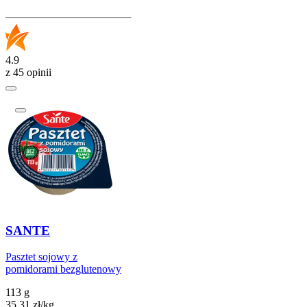
4.9
z 45 opinii
SANTE
Pasztet sojowy z
pomidorami bezglutenowy
113 g
35,31
zł
/
kg