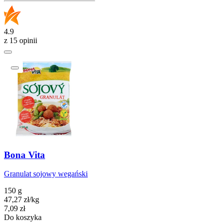
4.9
z 15 opinii
Bona Vita
Granulat sojowy wegański
150 g
47,27
zł
/
kg
Cena
7,09
zł
Do koszyka