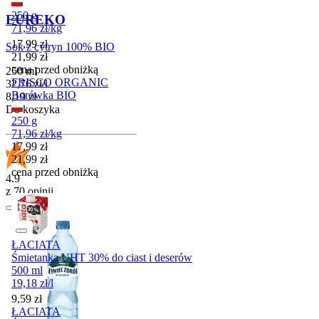
250 g
EUREKO
71,96
zł
/
kg
Cena promocyjna
17,99
zł
Sok z cytryn 100% BIO
21,99
zł
cena przed obniżką
250 ml
FRISCO ORGANIC
32,76
zł
/
l
Borówka BIO
Cena
8,19
zł
Do koszyka
250 g
71,96
zł
/
kg
Cena promocyjna
17,99
zł
21,99
zł
cena przed obniżką
4.9
z 70 opinii
ŁACIATA
Śmietanka UHT 30% do ciast i deserów
500 ml
19,18
zł
/
l
Cena
9,59
zł
ŁACIATA