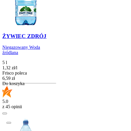
ŻYWIEC ZDRÓJ
Niegazowany Woda
źródlana
5 l
1,32
zł
/
l
Frisco poleca
Cena
6,59
zł
Do koszyka
5.0
z 45 opinii