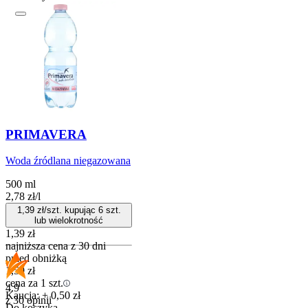
PRIMAVERA
Woda źródlana niegazowana
500 ml
2,78
zł
/
l
1,39
zł/szt. kupując
6
szt.
lub wielokrotność
1,39
zł
najniższa cena z 30 dni
przed obniżką
1,59
zł
cena za 1 szt.
4.9
Kaucja: + 0,50 zł
z 30 opinii
Do koszyka