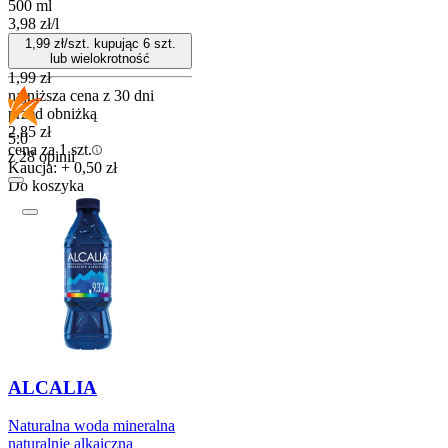
500 ml
3,98
zł
/
l
1,99
zł/szt. kupując
6
szt.
lub wielokrotność
1,99
zł
najniższa cena z 30 dni
przed obniżką
2,85
zł
5.0
cena za 1 szt.
z 28 opinii
Kaucja: + 0,50 zł
Do koszyka
ALCALIA
Naturalna woda mineralna
naturalnie alkaiczna