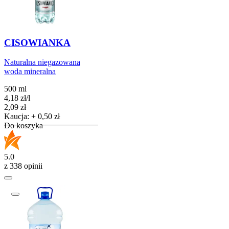
CISOWIANKA
Naturalna niegazowana
woda mineralna
500 ml
4,18
zł
/
l
Cena
2,09
zł
Kaucja: + 0,50 zł
Do koszyka
5.0
z 338 opinii