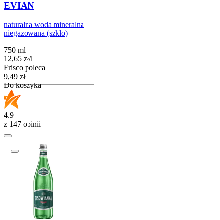
EVIAN
naturalna woda mineralna
niegazowana (szkło)
750 ml
12,65
zł
/
l
Frisco poleca
Cena
9,49
zł
Do koszyka
4.9
z 147 opinii