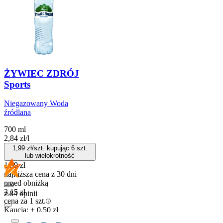
ŻYWIEC ZDRÓJ
Sports
Niegazowany Woda
źródlana
700 ml
2,84
zł
/
l
1,99
zł/szt. kupując
6
szt.
lub wielokrotność
1,99
zł
najniższa cena z 30 dni
przed obniżką
5.0
3,15
zł
z 84 opinii
cena za 1 szt.
Kaucja: + 0,50 zł
Do koszyka