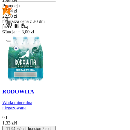
1,99
zł
/
l
Promocja
Cena promocyjna
17,94
zł
22,50
zł
5.0
najniższa cena z 30 dni
z 381 opinii
przed obniżką
Kaucja: + 3,00 zł
Do koszyka
RODOWITA
Woda mineralna
niegazowana
9 l
1,33
zł
/
l
11,94
zł/szt. kupując
2
szt.