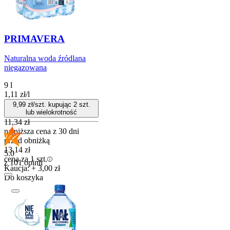
PRIMAVERA
Naturalna woda źródlana
niegazowana
9 l
1,11
zł
/
l
9,99
zł/szt. kupując
2
szt.
lub wielokrotność
11,34
zł
najniższa cena z 30 dni
przed obniżką
13,14
zł
5.0
cena za 1 szt.
z 101 opinii
Kaucja: + 3,00 zł
Do koszyka