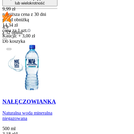
lub wielokrotność
9,99
zł
najniższa cena z 30 dni
przed obniżką
14,34
zł
4.9
cena za 1 szt.
z 52 opinii
Kaucja: + 3,00 zł
Do koszyka
NAŁĘCZOWIANKA
Naturalna woda mineralna
niegazowana
500 ml
3,18
zł
/
l