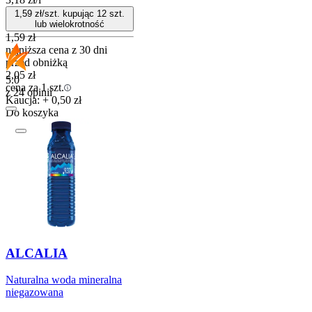
1,59
zł/szt. kupując
12
szt.
lub wielokrotność
1,59
zł
najniższa cena z 30 dni
przed obniżką
2,05
zł
5.0
cena za 1 szt.
z 24 opinii
Kaucja: + 0,50 zł
Do koszyka
ALCALIA
Naturalna woda mineralna
niegazowana