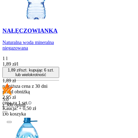
NAŁĘCZOWIANKA
Naturalna woda mineralna
niegazowana
1 l
1,89
zł
/
l
1,89
zł/szt. kupując
6
szt.
lub wielokrotność
1,89
zł
najniższa cena z 30 dni
przed obniżką
2,95
zł
5.0
cena za 1 szt.
z 308 opinii
Kaucja: + 0,50 zł
Do koszyka