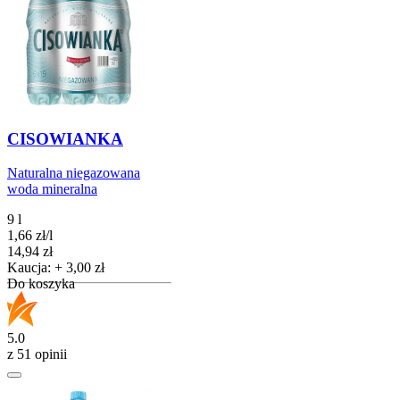
CISOWIANKA
Naturalna niegazowana
woda mineralna
9 l
1,66
zł
/
l
Cena
14,94
zł
Kaucja: + 3,00 zł
Do koszyka
5.0
z 51 opinii