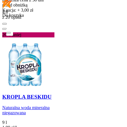
przed obniżką
Kaucja: + 3,00 zł
4.8
Do koszyka
z 20 opinii
20%
taniej
KROPLA BESKIDU
Naturalna woda mineralna
niegazowana
9 l