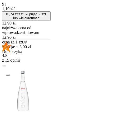
9 l
1,19
zł
/
l
10,74
zł/szt. kupując
2
szt.
lub wielokrotność
12,90
zł
najniższa cena od
wprowadzenia towaru
12,90
zł
cena za 1 szt.
Kaucja: + 3,00 zł
Do koszyka
4.8
z 15 opinii