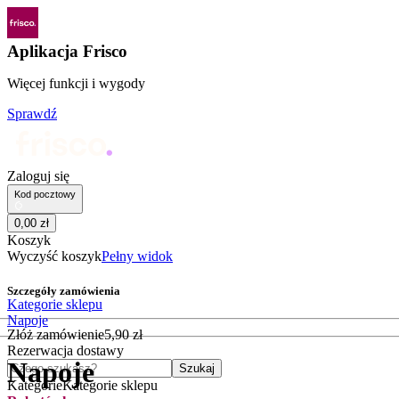
Aplikacja Frisco
Więcej funkcji i wygody
Sprawdź
Zaloguj się
Kod pocztowy
0
,
00
zł
Koszyk
Wyczyść koszyk
Pełny widok
Szczegóły zamówienia
Kategorie sklepu
Napoje
Złóż zamówienie
5
,
90
zł
Rezerwacja dostawy
Napoje
Czego szukasz?
Szukaj
Kategorie
Kategorie sklepu