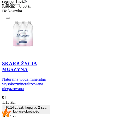
cena za 1 szt.
z 45 opinii
Kaucja: + 0,50 zł
Do koszyka
SKARB ŻYCIA
MUSZYNA
Naturalna woda mineralna
wysokozmineralizowana
niegazowana
9 l
1,13
zł
/
l
10,14
zł/szt. kupując
2
szt.
lub wielokrotność
10,14
zł