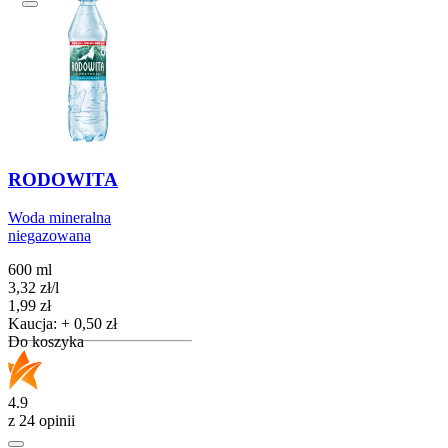
RODOWITA
Woda mineralna
niegazowana
600 ml
3,32
zł
/
l
Cena
1,99
zł
Kaucja: + 0,50 zł
Do koszyka
4.9
z 24 opinii