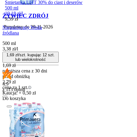
Śmietanka UHT 30% do ciast i deserów
500 ml
19,18
zł
/
l
ŻYWIEC ZDRÓJ
Cena
9,59
zł
Przydatny do
29-11-2026
Niegazowany Woda
źródlana
500 ml
3,38
zł
/
l
1,69
zł/szt. kupując
12
szt.
lub wielokrotność
1,69
zł
najniższa cena z 30 dni
przed obniżką
2,79
zł
4.9
cena za 1 szt.
z 113 opinii
Kaucja: + 0,50 zł
Do koszyka