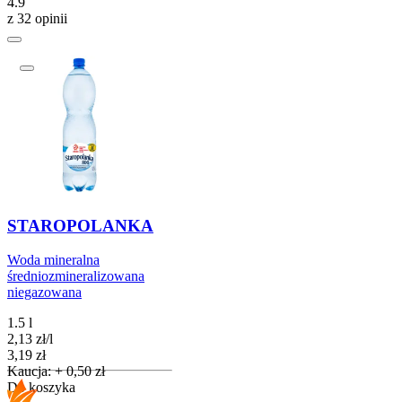
4.9
z 32 opinii
STAROPOLANKA
Woda mineralna
średniozmineralizowana
niegazowana
1.5 l
2,13
zł
/
l
Cena
3,19
zł
Kaucja: + 0,50 zł
Do koszyka