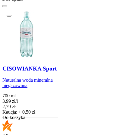
CISOWIANKA Sport
Naturalna woda mineralna
niegazowana
700 ml
3,99
zł
/
l
Cena
2,79
zł
Kaucja: + 0,50 zł
Do koszyka