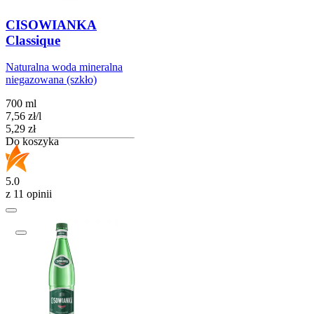
CISOWIANKA
Classique
Naturalna woda mineralna
niegazowana (szkło)
700 ml
7,56
zł
/
l
Cena
5,29
zł
Do koszyka
5.0
z 11 opinii