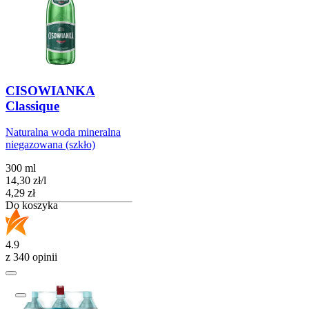
CISOWIANKA
Classique
Naturalna woda mineralna
niegazowana (szkło)
300 ml
14,30
zł
/
l
Cena
4,29
zł
Do koszyka
4.9
z 340 opinii