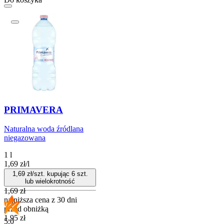
PRIMAVERA
Naturalna woda źródlana
niegazowana
1 l
1,69
zł
/
l
1,69
zł/szt. kupując
6
szt.
lub wielokrotność
1,69
zł
najniższa cena z 30 dni
przed obniżką
1,95
zł
5.0