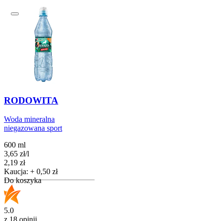
RODOWITA
Woda mineralna
niegazowana sport
600 ml
3,65
zł
/
l
Cena
2,19
zł
Kaucja: + 0,50 zł
Do koszyka
5.0
z 18 opinii