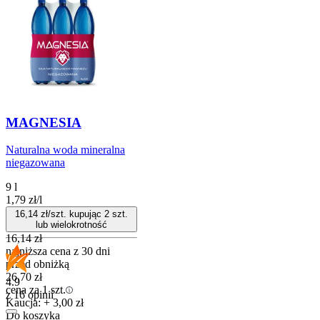
MAGNESIA
Naturalna woda mineralna
niegazowana
9 l
1,79
zł
/
l
16,14
zł/szt. kupując
2
szt.
lub wielokrotność
16,14
zł
najniższa cena z 30 dni
przed obniżką
26,70
zł
4.9
cena za 1 szt.
z 16 opinii
Kaucja: + 3,00 zł
Do koszyka