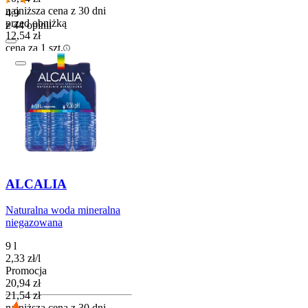
najniższa cena z 30 dni
4.9
przed obniżką
z 44 opinii
12,54
zł
cena za 1 szt.
Kaucja: + 3,00 zł
Do koszyka
ALCALIA
Naturalna woda mineralna
niegazowana
9 l
2,33
zł
/
l
Promocja
Cena promocyjna
20,94
zł
21,54
zł
najniższa cena z 30 dni