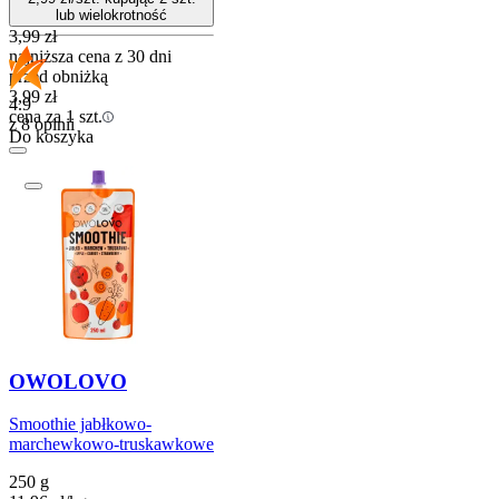
lub wielokrotność
3,99
zł
najniższa cena z 30 dni
przed obniżką
3,99
zł
4.9
cena za 1 szt.
z 8 opinii
Do koszyka
OWOLOVO
Smoothie jabłkowo-
marchewkowo-truskawkowe
250 g