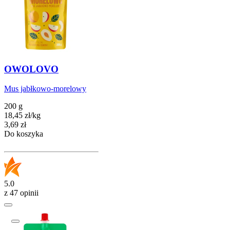
OWOLOVO
Mus jabłkowo-morelowy
200 g
18,45
zł
/
kg
Cena
3,69
zł
Do koszyka
5.0
z 47 opinii