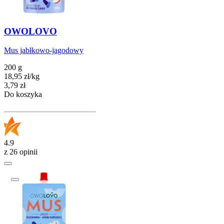
OWOLOVO
Mus jabłkowo-jagodowy
200 g
18,95
zł
/
kg
Cena
3,79
zł
Do koszyka
4.9
z 26 opinii