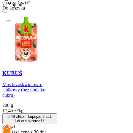
cena za 1 szt.
z 17 opinii
Do koszyka
KUBUŚ
Mus brzoskwiniowo-
jabłkowy (bez dodatku
cukru)
200 g
17,45
zł
/
kg
3,49
zł/szt. kupując
2
szt.
lub wielokrotność
3,49
zł
najniższa cena z 30 dni