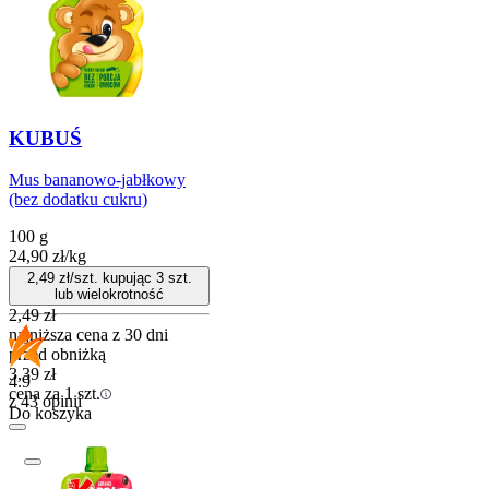
KUBUŚ
Mus bananowo-jabłkowy
(bez dodatku cukru)
100 g
24,90
zł
/
kg
2,49
zł/szt. kupując
3
szt.
lub wielokrotność
2,49
zł
najniższa cena z 30 dni
przed obniżką
3,39
zł
4.9
cena za 1 szt.
z 43 opinii
Do koszyka