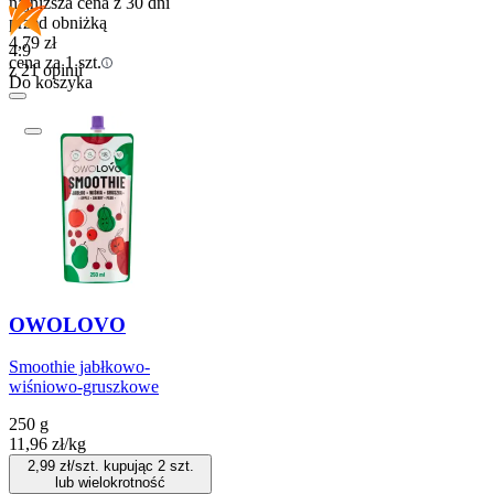
najniższa cena z 30 dni
przed obniżką
4,79
zł
4.9
cena za 1 szt.
z 21 opinii
Do koszyka
OWOLOVO
Smoothie jabłkowo-
wiśniowo-gruszkowe
250 g
11,96
zł
/
kg
2,99
zł/szt. kupując
2
szt.
lub wielokrotność