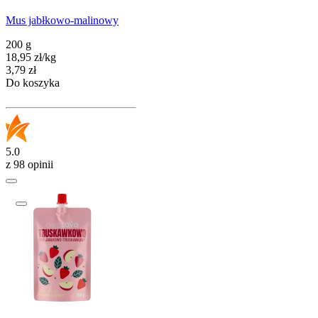
Mus jabłkowo-malinowy
200 g
18,95
zł
/
kg
Cena
3,79
zł
Do koszyka
5.0
z 98 opinii