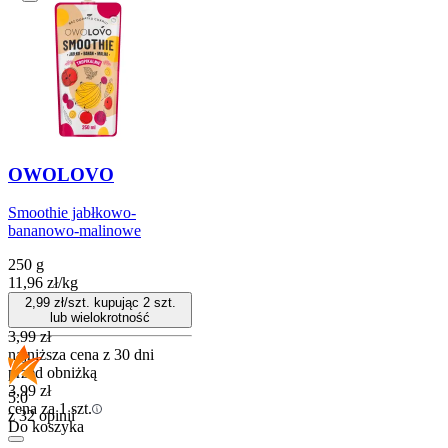
OWOLOVO
Smoothie jabłkowo-
bananowo-malinowe
250 g
11,96
zł
/
kg
2,99
zł/szt. kupując
2
szt.
lub wielokrotność
3,99
zł
najniższa cena z 30 dni
przed obniżką
3,99
zł
5.0
cena za 1 szt.
z 32 opinii
Do koszyka