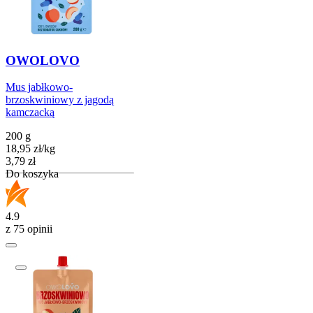
OWOLOVO
Mus jabłkowo-
brzoskwiniowy z jagodą
kamczacką
200 g
18,95
zł
/
kg
Cena
3,79
zł
Do koszyka
4.9
z 75 opinii