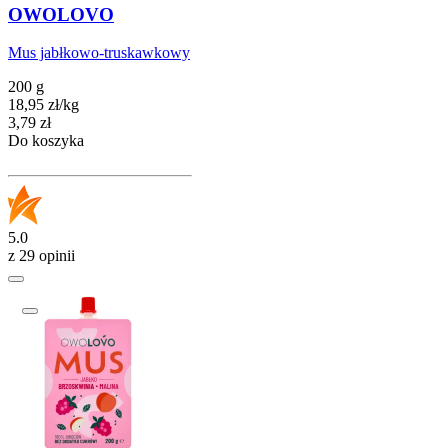
OWOLOVO
Mus jabłkowo-truskawkowy
200 g
18,95
zł
/
kg
Cena
3,79
zł
Do koszyka
5.0
z 29 opinii