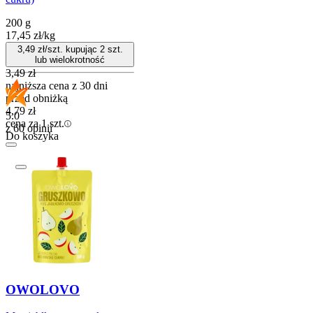
200 g
17,45
zł
/
kg
3,49
zł/szt. kupując
2
szt.
lub wielokrotność
3,49
zł
najniższa cena z 30 dni
przed obniżką
4,79
zł
5.0
cena za 1 szt.
z 60 opinii
Do koszyka
OWOLOVO