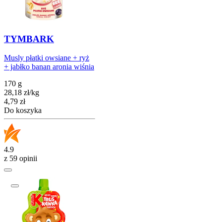
TYMBARK
Musly płatki owsiane + ryż
+ jabłko banan aronia wiśnia
170 g
28,18
zł
/
kg
Cena
4,79
zł
Do koszyka
4.9
z 59 opinii