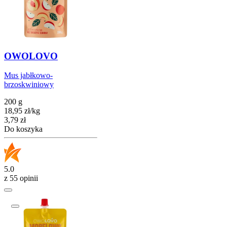
OWOLOVO
Mus jabłkowo-
brzoskwiniowy
200 g
18,95
zł
/
kg
Cena
3,79
zł
Do koszyka
5.0
z 55 opinii