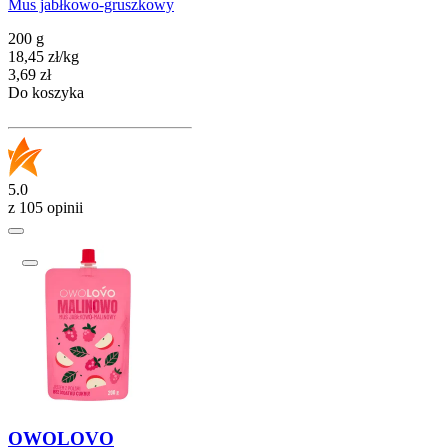
Mus jabłkowo-gruszkowy
200 g
18,45
zł
/
kg
Cena
3,69
zł
Do koszyka
5.0
z 105 opinii
OWOLOVO