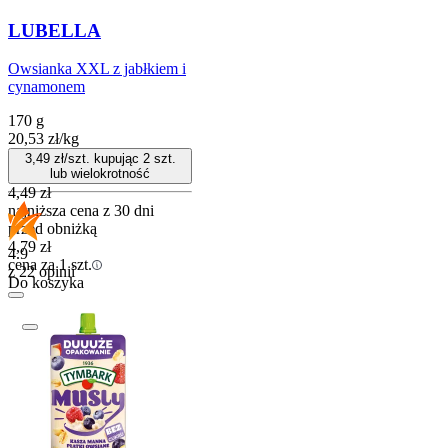
LUBELLA
Owsianka XXL z jabłkiem i
cynamonem
170 g
20,53
zł
/
kg
3,49
zł/szt. kupując
2
szt.
lub wielokrotność
4,49
zł
najniższa cena z 30 dni
przed obniżką
4,79
zł
4.9
cena za 1 szt.
z 22 opinii
Do koszyka