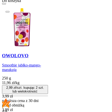
Do koszyka
OWOLOVO
Smoothie jabłko-mango-
marakuja
250 g
11,96
zł
/
kg
2,99
zł/szt. kupując
2
szt.
lub wielokrotność
3,99
zł
najniższa cena z 30 dni
przed obniżką
3,99
zł
4.9