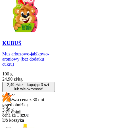
KUBUŚ
Mus arbuzowo-jabłkowo-
aroniowy (bez dodatku
cukru)
100 g
24,90
zł
/
kg
2,49
zł/szt. kupując
3
szt.
lub wielokrotność
2,49
zł
najniższa cena z 30 dni
przed obniżką
5.0
3,39
zł
z 21 opinii
cena za 1 szt.
Do koszyka