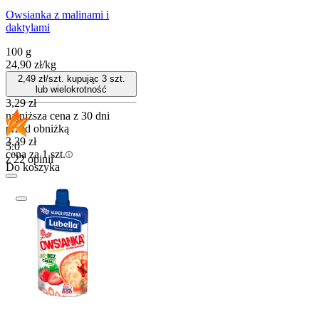
Owsianka z malinami i
daktylami
100 g
24,90
zł
/
kg
2,49
zł/szt. kupując
3
szt.
lub wielokrotność
3,29
zł
najniższa cena z 30 dni
przed obniżką
3,39
zł
5.0
cena za 1 szt.
z 22 opinii
Do koszyka