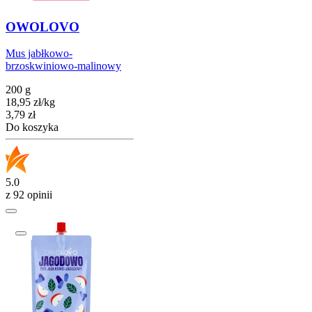
OWOLOVO
Mus jabłkowo-
brzoskwiniowo-malinowy
200 g
18,95
zł
/
kg
Cena
3,79
zł
Do koszyka
5.0
z 92 opinii