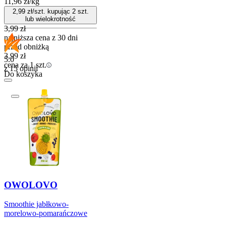
11,96
zł
/
kg
2,99
zł/szt. kupując
2
szt.
lub wielokrotność
3,99
zł
najniższa cena z 30 dni
przed obniżką
3,99
zł
5.0
cena za 1 szt.
z 15 opinii
Do koszyka
OWOLOVO
Smoothie jabłkowo-
morelowo-pomarańczowe