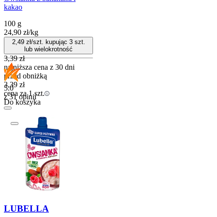
kakao
100 g
24,90
zł
/
kg
2,49
zł/szt. kupując
3
szt.
lub wielokrotność
3,39
zł
najniższa cena z 30 dni
przed obniżką
3,39
zł
5.0
cena za 1 szt.
z 31 opinii
Do koszyka
LUBELLA