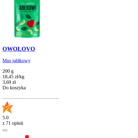
OWOLOVO
Mus jabłkowy
200 g
18,45
zł
/
kg
Cena
3,69
zł
Do koszyka
5.0
z 71 opinii