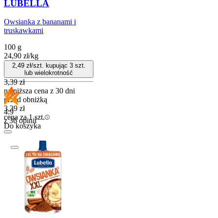
LUBELLA
Owsianka z bananami i
truskawkami
100 g
24,90
zł
/
kg
2,49
zł/szt. kupując
3
szt.
lub wielokrotność
3,39
zł
najniższa cena z 30 dni
przed obniżką
3,39
zł
4.9
cena za 1 szt.
z 36 opinii
Do koszyka