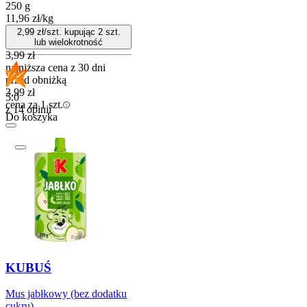
250 g
11,96
zł
/
kg
2,99
zł/szt. kupując
2
szt.
lub wielokrotność
3,99
zł
najniższa cena z 30 dni
przed obniżką
3,99
zł
5.0
cena za 1 szt.
z 14 opinii
Do koszyka
KUBUŚ
Mus jabłkowy (bez dodatku
cukru)