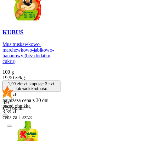
KUBUŚ
Mus truskawkowo-
marchewkowo-jabłkowo-
bananowy (bez dodatku
cukru)
100 g
19,90
zł
/
kg
1,99
zł/szt. kupując
3
szt.
lub wielokrotność
2,29
zł
najniższa cena z 30 dni
5.0
przed obniżką
z 54 opinii
3,39
zł
cena za 1 szt.
Do koszyka