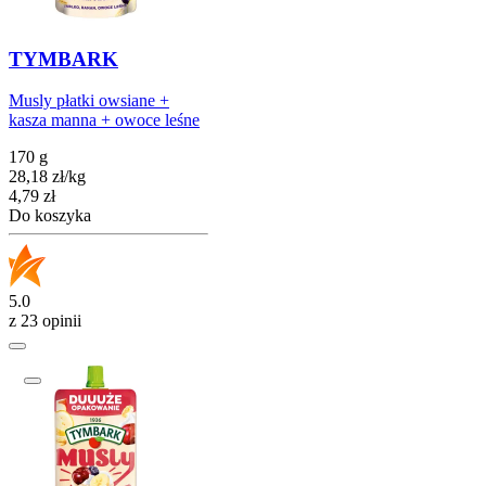
TYMBARK
Musly płatki owsiane +
kasza manna + owoce leśne
170 g
28,18
zł
/
kg
Cena
4,79
zł
Do koszyka
5.0
z 23 opinii