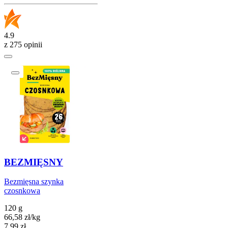
4.9
z 275 opinii
BEZMIĘSNY
Bezmięsna szynka
czosnkowa
120 g
66,58
zł
/
kg
Cena
7,99
zł