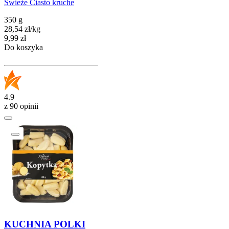
Świeże Ciasto kruche
350 g
28,54
zł
/
kg
Cena
9,99
zł
Do koszyka
4.9
z 90 opinii
KUCHNIA POLKI