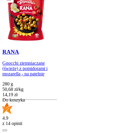
RANA
Gnocchi ziemniaczane
(świeże) z pomidorami i
mozarellą - na patelnię
280 g
50,68
zł
/
kg
Cena
14,19
zł
Do koszyka
4.9
z 14 opinii