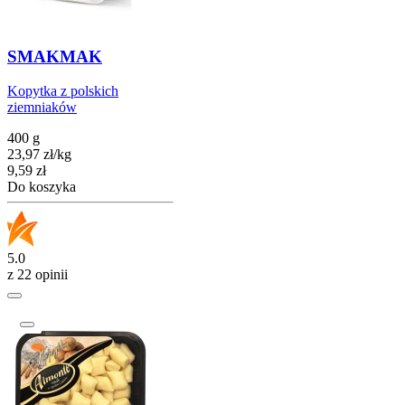
SMAKMAK
Kopytka z polskich
ziemniaków
400 g
23,97
zł
/
kg
Cena
9,59
zł
Do koszyka
5.0
z 22 opinii