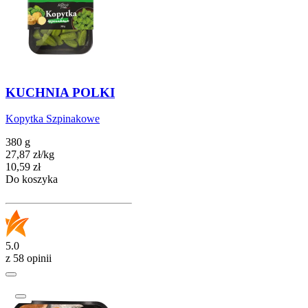
KUCHNIA POLKI
Kopytka Szpinakowe
380 g
27,87
zł
/
kg
Cena
10,59
zł
Do koszyka
5.0
z 58 opinii