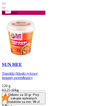
46%
taniej
SUN HEE
Topokki (kluski ryżowe
instant) sweet&spicy
120 g
63,25
zł
/
kg
Odbierz za 10 gr: Przy
zakupie wybranych
produktów za min. 99 zł.
5.0