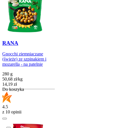
RANA
Gnocchi ziemniaczane
(świeże) ze szpinakiem i
mozarellą - na patelnię
280 g
50,68
zł
/
kg
Cena
14,19
zł
Do koszyka
4.5
z 10 opinii