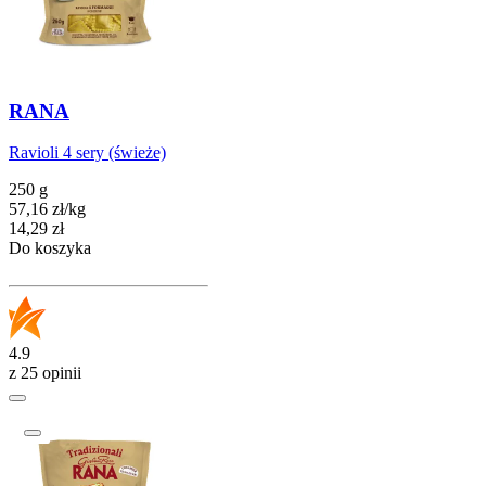
RANA
Ravioli 4 sery (świeże)
250 g
57,16
zł
/
kg
Cena
14,29
zł
Do koszyka
4.9
z 25 opinii