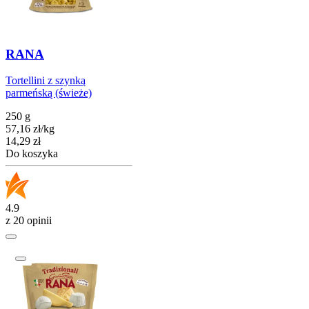
RANA
Tortellini z szynką
parmeńską (świeże)
250 g
57,16
zł
/
kg
Cena
14,29
zł
Do koszyka
4.9
z 20 opinii