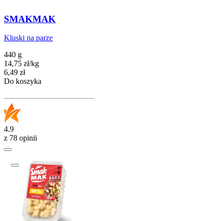
SMAKMAK
Kluski na parze
440 g
14,75
zł
/
kg
Cena
6,49
zł
Do koszyka
4.9
z 78 opinii