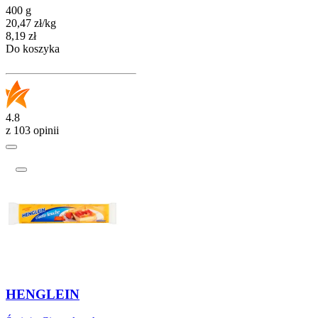
400 g
20,47
zł
/
kg
Cena
8,19
zł
Do koszyka
4.8
z 103 opinii
HENGLEIN