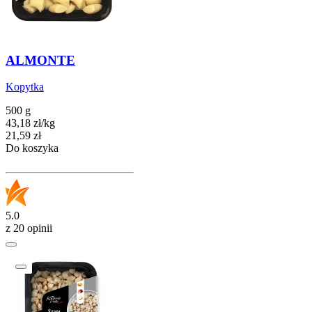
ALMONTE
Kopytka
500 g
43,18
zł
/
kg
Cena
21,59
zł
Do koszyka
5.0
z 20 opinii