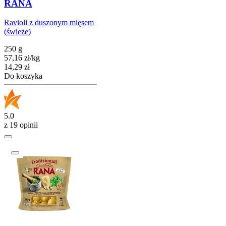
RANA
Ravioli z duszonym mięsem
(świeże)
250 g
57,16
zł
/
kg
Cena
14,29
zł
Do koszyka
5.0
z 19 opinii