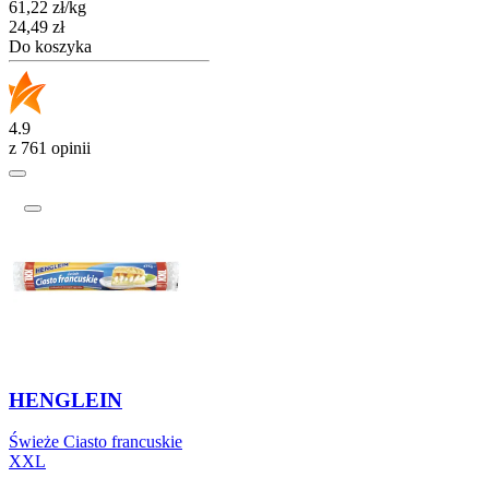
61,22
zł
/
kg
Cena
24,49
zł
Do koszyka
4.9
z 761 opinii
HENGLEIN
Świeże Ciasto francuskie
XXL