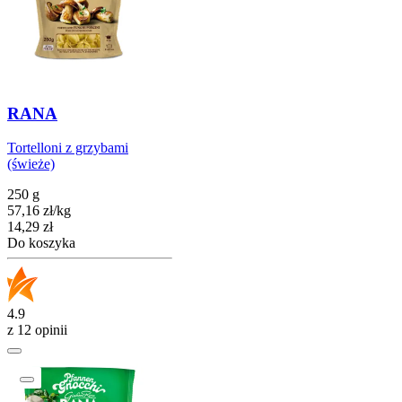
RANA
Tortelloni z grzybami
(świeże)
250 g
57,16
zł
/
kg
Cena
14,29
zł
Do koszyka
4.9
z 12 opinii