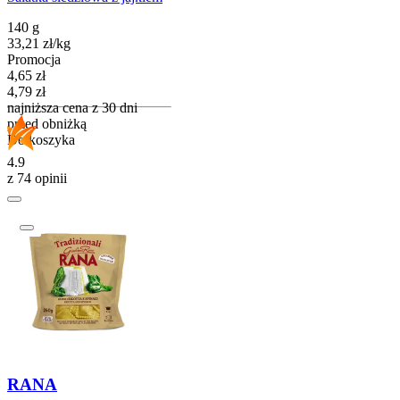
140 g
33,21
zł
/
kg
Promocja
Cena promocyjna
4,65
zł
4,79
zł
najniższa cena z 30 dni
przed obniżką
Do koszyka
4.9
z 74 opinii
RANA