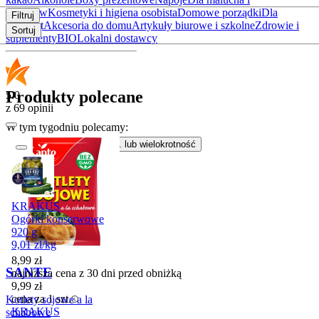
rodziców
Kosmetyki i higiena osobista
Domowe porządki
Dla
Filtruj
zwierząt
Akcesoria do domu
Artykuły biurowe i szkolne
Zdrowie i
Sortuj
suplementy
BIO
Lokalni dostawcy
Produkty polecane
5.0
z 69 opinii
W tym tygodniu polecamy:
8,29
zł/szt. kupując
3
szt.
lub wielokrotność
KRAKUS
Ogórki konserwowe
920 g
9,01
zł
/
kg
8,99
zł
SANTE
najniższa cena z 30 dni przed obniżką
9,99
zł
cena za 1 szt.
Kotlety sojowe a la
KRAKUS
schabowe