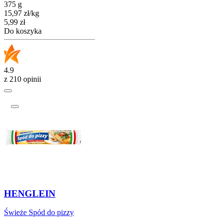
375 g
15,97
zł
/
kg
Cena
5,99
zł
Do koszyka
4.9
z 210 opinii
HENGLEIN
Świeże Spód do pizzy