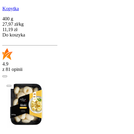
Kopytka
400 g
27,97
zł
/
kg
Cena
11,19
zł
Do koszyka
4.9
z 81 opinii