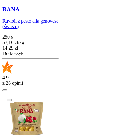
RANA
Ravioli z pesto alla genovese
(świeże)
250 g
57,16
zł
/
kg
Cena
14,29
zł
Do koszyka
4.9
z 26 opinii