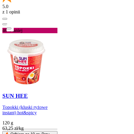
5.0
z 1 opinii
46%
taniej
SUN HEE
Topokki (kluski ryżowe
instant) hot&spicy
120 g
63,25
zł
/
kg