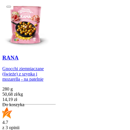
RANA
Gnocchi ziemniaczane
(świeże) z szynką i
mozarellą - na patelnię
280 g
50,68
zł
/
kg
Cena
14,19
zł
Do koszyka
4.7
z 3 opinii