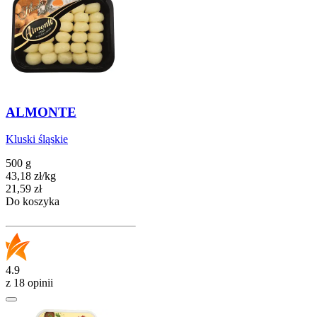
ALMONTE
Kluski śląskie
500 g
43,18
zł
/
kg
Cena
21,59
zł
Do koszyka
4.9
z 18 opinii