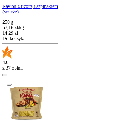
Ravioli z ricottą i szpinakiem
(świeże)
250 g
57,16
zł
/
kg
Cena
14,29
zł
Do koszyka
4.9
z 37 opinii