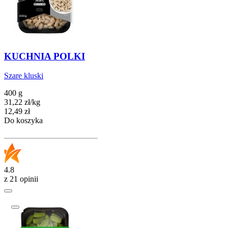
KUCHNIA POLKI
Szare kluski
400 g
31,22
zł
/
kg
Cena
12,49
zł
Do koszyka
4.8
z 21 opinii