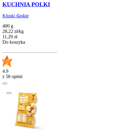
KUCHNIA POLKI
Kluski śląskie
400 g
28,22
zł
/
kg
Cena
11,29
zł
Do koszyka
4.9
z 58 opinii