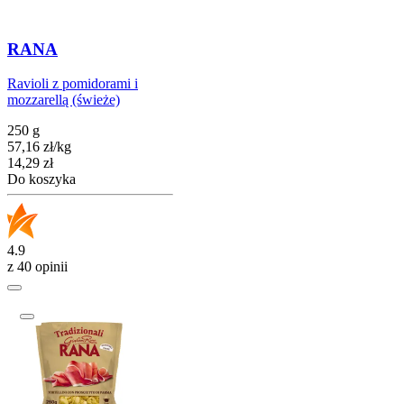
RANA
Ravioli z pomidorami i
mozzarellą (świeże)
250 g
57,16
zł
/
kg
Cena
14,29
zł
Do koszyka
4.9
z 40 opinii