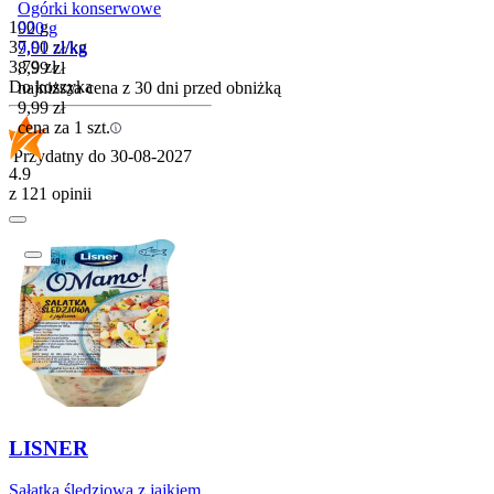
Ogórki konserwowe
100 g
920 g
37,90
zł
/
kg
9,01
zł
/
kg
Cena
3,79
zł
8,99
zł
Do koszyka
najniższa cena z 30 dni przed obniżką
9,99
zł
cena za 1 szt.
Przydatny do
30-08-2027
4.9
z 121 opinii
LISNER
Sałatka śledziowa z jajkiem