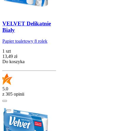
VELVET Delikatnie
Biały
Papier toaletowy 8 rolek
1 szt
Cena
13,49
zł
Do koszyka
5.0
z 305 opinii