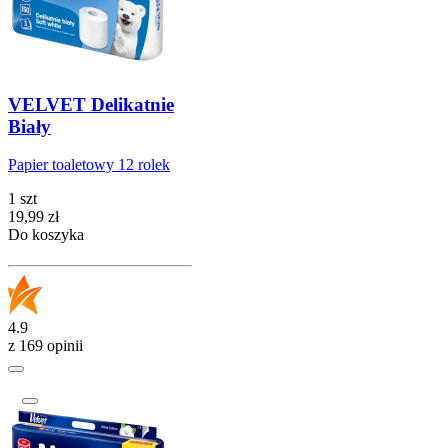
VELVET Delikatnie
Biały
Papier toaletowy 12 rolek
1 szt
Cena
19,99
zł
Do koszyka
4.9
z 169 opinii