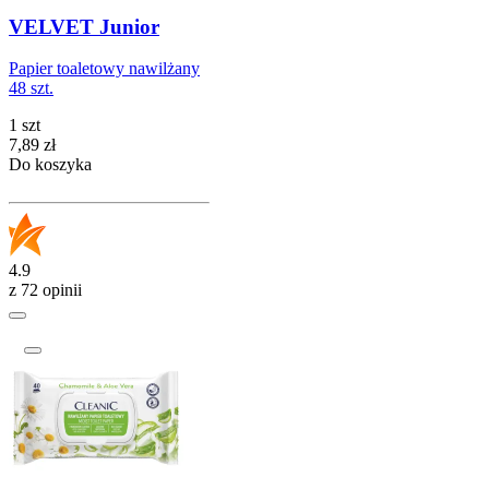
VELVET Junior
Papier toaletowy nawilżany
48 szt.
1 szt
Cena
7,89
zł
Do koszyka
4.9
z 72 opinii