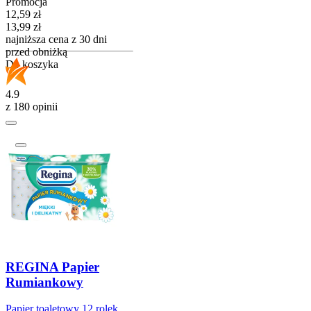
Promocja
Cena promocyjna
12,59
zł
13,99
zł
najniższa cena z 30 dni
przed obniżką
Do koszyka
4.9
z 180 opinii
REGINA Papier
Rumiankowy
Papier toaletowy 12 rolek