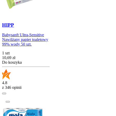
HIPP
Babysanft Ultra-Sensitive
Nawilżany papier toaletowy
99% wody 50 szt.
1 szt
Cena
10,69
zł
Do koszyka
4.8
z 346 opinii