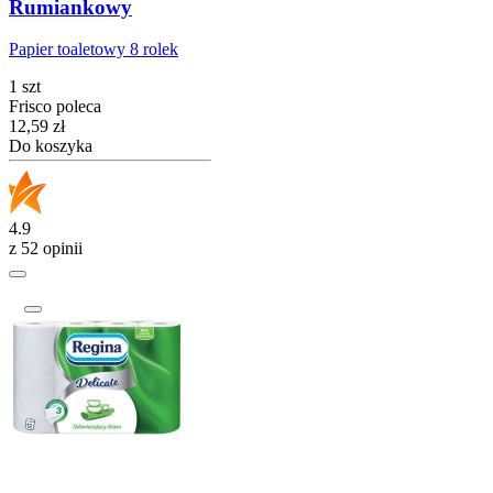
Rumiankowy
Papier toaletowy 8 rolek
1 szt
Frisco poleca
Cena
12,59
zł
Do koszyka
4.9
z 52 opinii