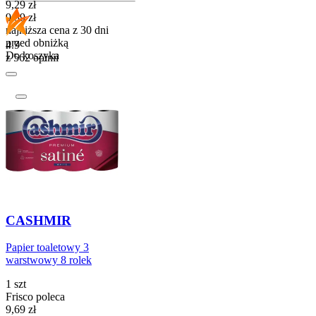
Cena promocyjna
9,29
zł
9,89
zł
najniższa cena z 30 dni
przed obniżką
4.9
Do koszyka
z 562 opinii
CASHMIR
Papier toaletowy 3
warstwowy 8 rolek
1 szt
Frisco poleca
Cena
9,69
zł