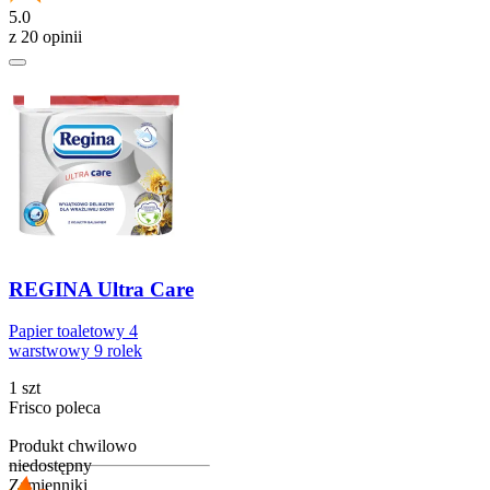
5.0
z 20 opinii
REGINA Ultra Care
Papier toaletowy 4
warstwowy 9 rolek
1 szt
Frisco poleca
Produkt chwilowo
niedostępny
Zamienniki