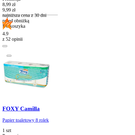
Cena promocyjna
8,99
zł
9,99
zł
najniższa cena z 30 dni
przed obniżką
Do koszyka
4.9
z 52 opinii
FOXY Camilla
Papier toaletowy 8 rolek
1 szt