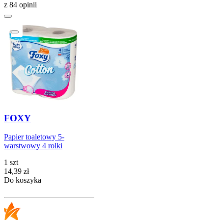
z 84 opinii
FOXY
Papier toaletowy 5-
warstwowy 4 rolki
1 szt
Cena
14,39
zł
Do koszyka