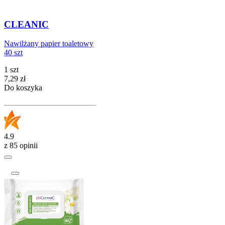
CLEANIC
Nawilżany papier toaletowy
40 szt
1 szt
Cena
7,29
zł
Do koszyka
4.9
z 85 opinii