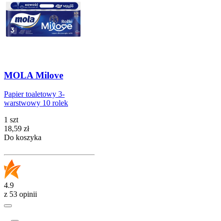
MOLA Milove
Papier toaletowy 3-
warstwowy 10 rolek
1 szt
Cena
18,59
zł
Do koszyka
4.9
z 53 opinii