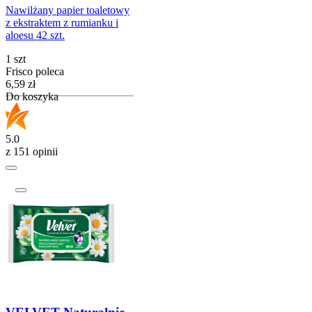
Nawilżany papier toaletowy
z ekstraktem z rumianku i
aloesu 42 szt.
1 szt
Frisco poleca
Cena
6,59
zł
Do koszyka
5.0
z 151 opinii