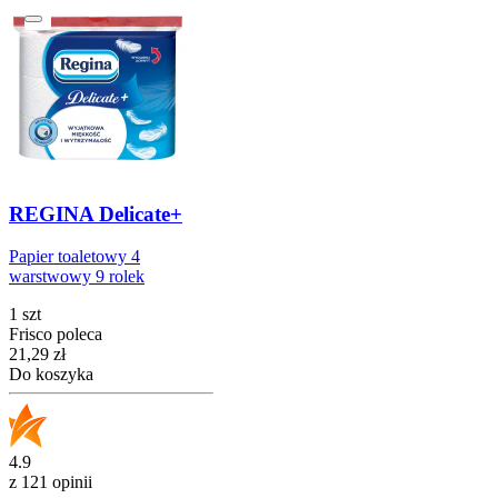
REGINA Delicate+
Papier toaletowy 4
warstwowy 9 rolek
1 szt
Frisco poleca
Cena
21,29
zł
Do koszyka
4.9
z 121 opinii