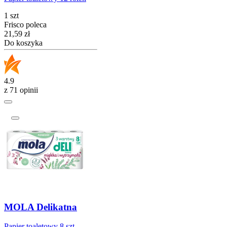
1 szt
Frisco poleca
Cena
21,59
zł
Do koszyka
4.9
z 71 opinii
MOLA Delikatna
Papier toaletowy 8 szt.