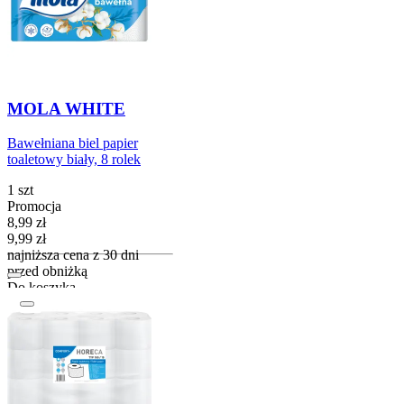
MOLA WHITE
Bawełniana biel papier
toaletowy biały, 8 rolek
1 szt
Promocja
Cena promocyjna
8,99
zł
9,99
zł
najniższa cena z 30 dni
przed obniżką
Do koszyka