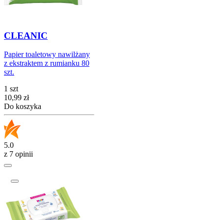
CLEANIC
Papier toaletowy nawilżany
z ekstraktem z rumianku 80
szt.
1 szt
Cena
10,99
zł
Do koszyka
5.0
z 7 opinii