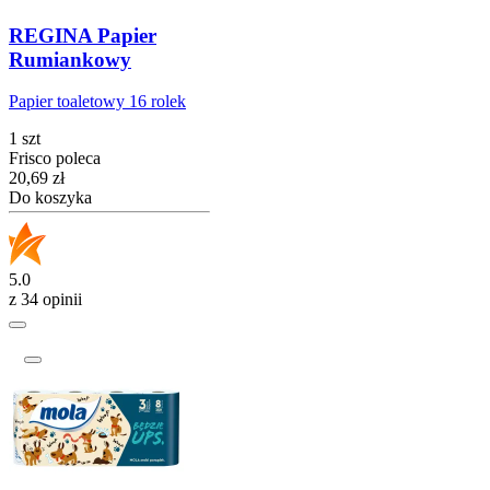
REGINA Papier
Rumiankowy
Papier toaletowy 16 rolek
1 szt
Frisco poleca
Cena
20,69
zł
Do koszyka
5.0
z 34 opinii