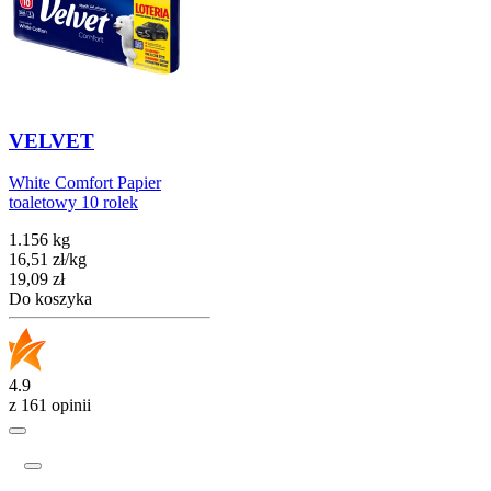
VELVET
White Comfort Papier
toaletowy 10 rolek
1.156 kg
16,51
zł
/
kg
Cena
19,09
zł
Do koszyka
4.9
z 161 opinii