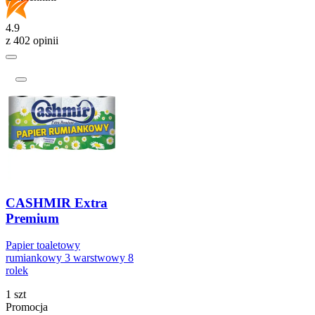
4.9
z 402 opinii
CASHMIR Extra
Premium
Papier toaletowy
rumiankowy 3 warstwowy 8
rolek
1 szt
Promocja