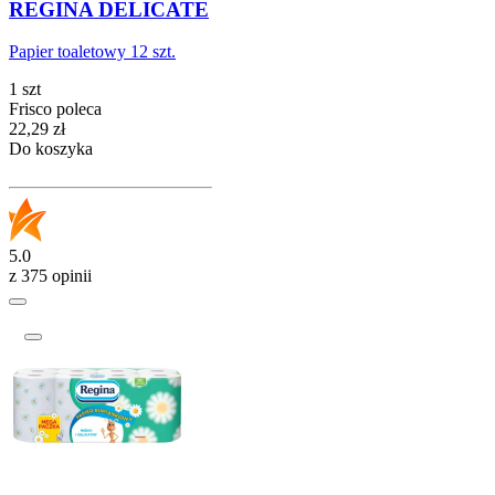
REGINA DELICATE
Papier toaletowy 12 szt.
1 szt
Frisco poleca
Cena
22,29
zł
Do koszyka
5.0
z 375 opinii