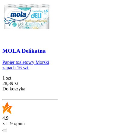
MOLA Delikatna
Papier toaletowy Morski
zapach 16 szt.
1 szt
Cena
28,39
zł
Do koszyka
4.9
z 119 opinii