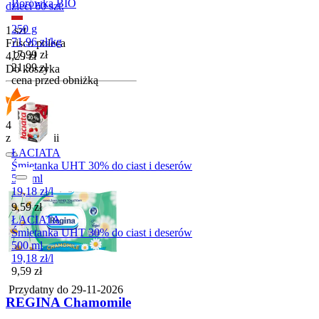
Borówka BIO
dzieci 60 szt.
250 g
1 szt
71,96
zł
/
kg
Frisco poleca
Cena promocyjna
17,99
zł
Cena
4,29
zł
21,99
zł
Do koszyka
cena przed obniżką
4.9
z 220 opinii
ŁACIATA
Śmietanka UHT 30% do ciast i deserów
500 ml
19,18
zł
/
l
Cena
9,59
zł
ŁACIATA
Śmietanka UHT 30% do ciast i deserów
500 ml
19,18
zł
/
l
Cena
9,59
zł
Przydatny do
29-11-2026
REGINA Chamomile