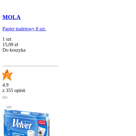
MOLA
Papier toaletowy 8 szt.
1 szt
Cena
15,09
zł
Do koszyka
4.9
z 355 opinii