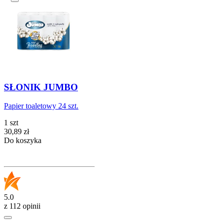
SŁONIK JUMBO
Papier toaletowy 24 szt.
1 szt
Cena
30,89
zł
Do koszyka
5.0
z 112 opinii