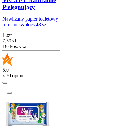
VELVET Naturalnie
Pielęgnujący
Nawilżany papier toaletowy
rumianek&aloes 48 szt.
1 szt
Cena
7,59
zł
Do koszyka
5.0
z 70 opinii