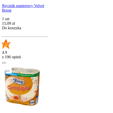
Ręcznik papierowy Velvet
Boost
1 szt
Cena
15,09
zł
Do koszyka
4.9
z 196 opinii