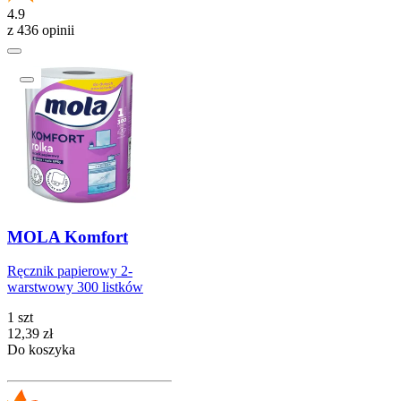
4.9
z 436 opinii
MOLA Komfort
Ręcznik papierowy 2-
warstwowy 300 listków
1 szt
Cena
12,39
zł
Do koszyka