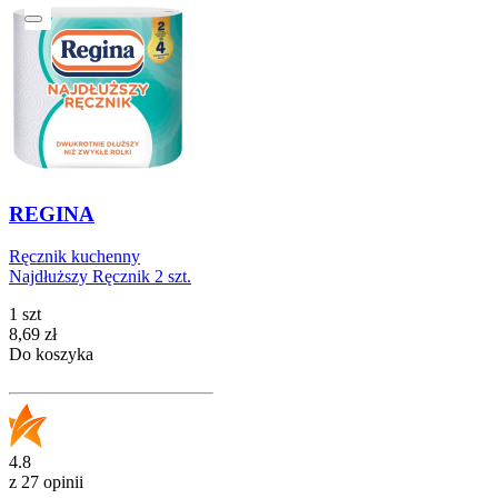
REGINA
Ręcznik kuchenny
Najdłuższy Ręcznik 2 szt.
1 szt
Cena
8,69
zł
Do koszyka
4.8
z 27 opinii