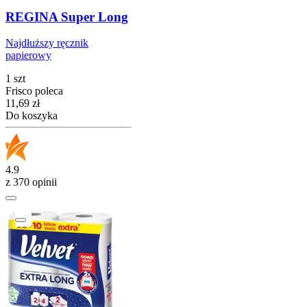
REGINA Super Long
Najdłuższy ręcznik
papierowy
1 szt
Frisco poleca
Cena
11,69
zł
Do koszyka
4.9
z 370 opinii