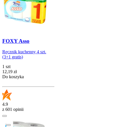
FOXY Asso
Ręcznik kuchenny 4 szt.
(3+1 gratis)
1 szt
Cena
12,19
zł
Do koszyka
4.9
z 601 opinii