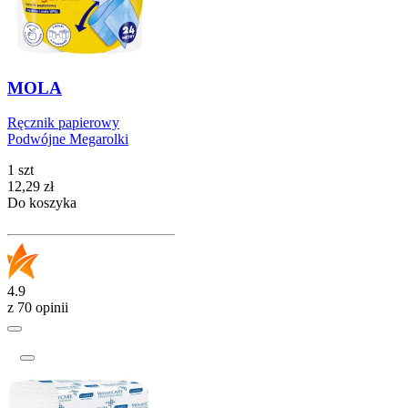
MOLA
Ręcznik papierowy
Podwójne Megarolki
1 szt
Cena
12,29
zł
Do koszyka
4.9
z 70 opinii