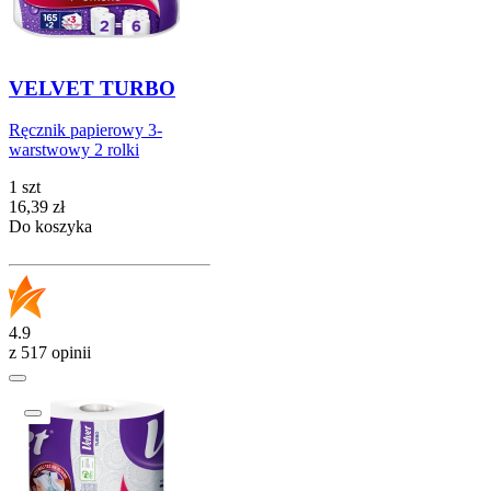
VELVET TURBO
Ręcznik papierowy 3-
warstwowy 2 rolki
1 szt
Cena
16,39
zł
Do koszyka
4.9
z 517 opinii