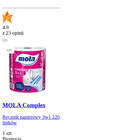
4.9
z 23 opinii
MOLA Complex
Ręcznik papierowy 3w1 220
listków
1 szt
Promocja