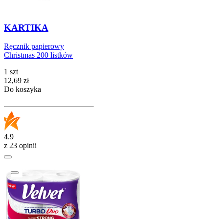
KARTIKA
Ręcznik papierowy
Christmas 200 listków
1 szt
Cena
12,69
zł
Do koszyka
4.9
z 23 opinii