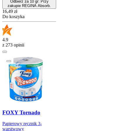
Odbierz za 10 gr: Przy
zakupie REGINA Absorb.
Cena
16,49
zł
Do koszyka
4.9
z 273 opinii
FOXY Tornado
Papierowy ręcznik 3-
warstwowy