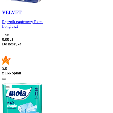
VELVET
Ręcznik papierowy Extra
Long 2szt
1 szt
Cena
9,09
zł
Do koszyka
5.0
z 166 opinii