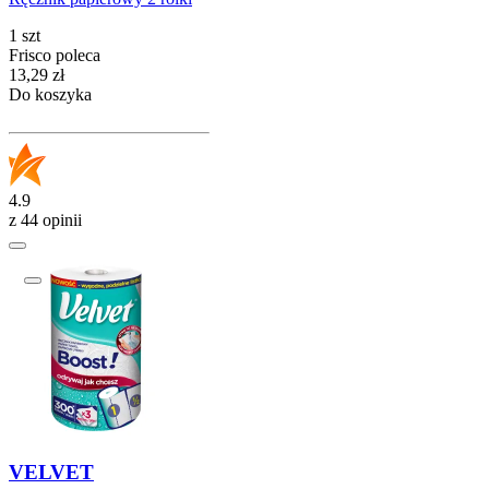
1 szt
Frisco poleca
Cena
13,29
zł
Do koszyka
4.9
z 44 opinii
VELVET