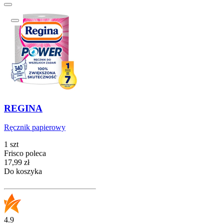
REGINA
Ręcznik papierowy
1 szt
Frisco poleca
Cena
17,99
zł
Do koszyka
4.9