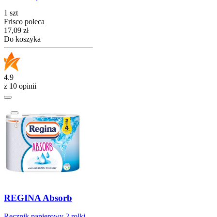
1 szt
Frisco poleca
Cena
17,09
zł
Do koszyka
4.9
z 10 opinii
REGINA Absorb
Ręcznik papierowy 2 rolki