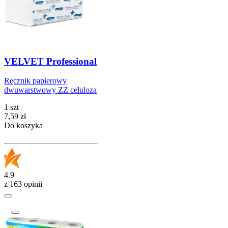
VELVET Professional
Ręcznik papierowy
dwuwarstwowy ZZ celuloza
1 szt
Cena
7,59
zł
Do koszyka
4.9
z 163 opinii