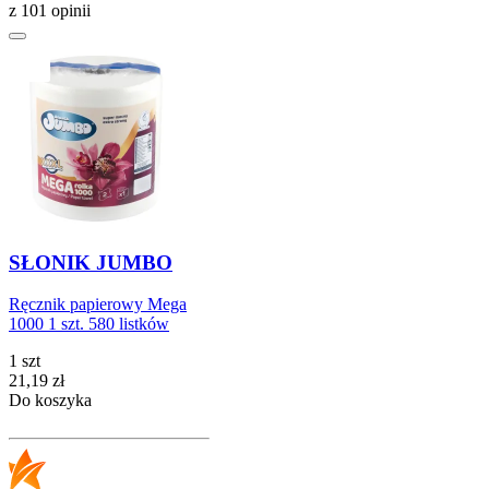
z 101 opinii
SŁONIK JUMBO
Ręcznik papierowy Mega
1000 1 szt. 580 listków
1 szt
Cena
21,19
zł
Do koszyka