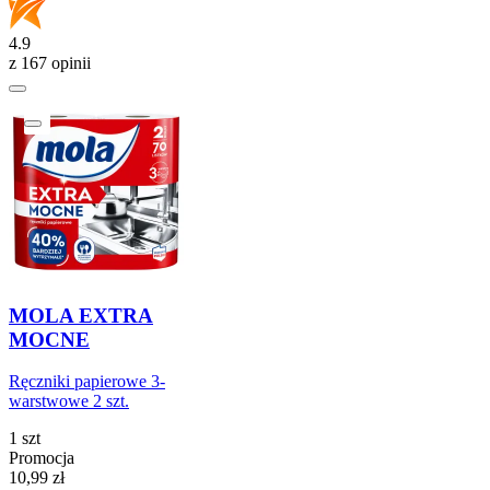
4.9
z 167 opinii
MOLA EXTRA
MOCNE
Ręczniki papierowe 3-
warstwowe 2 szt.
1 szt
Promocja
Cena promocyjna
10,99
zł