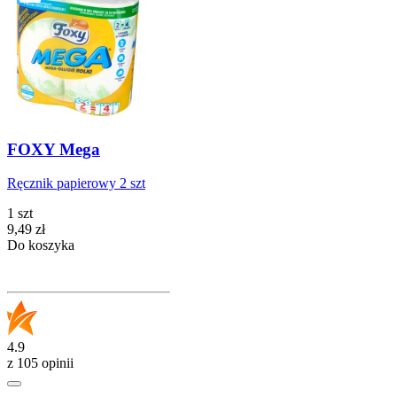
FOXY Mega
Ręcznik papierowy 2 szt
1 szt
Cena
9,49
zł
Do koszyka
4.9
z 105 opinii