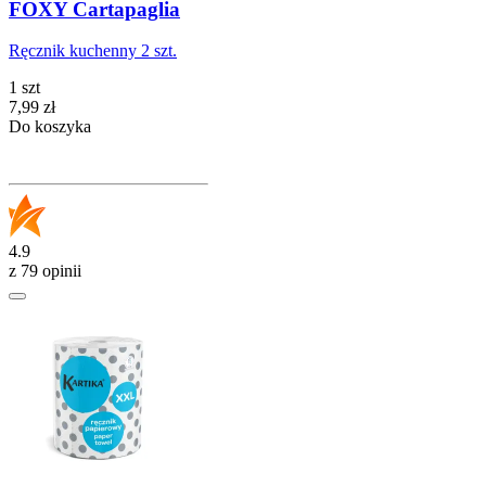
FOXY Cartapaglia
Ręcznik kuchenny 2 szt.
1 szt
Cena
7,99
zł
Do koszyka
4.9
z 79 opinii