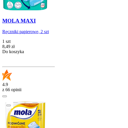
MOLA MAXI
Ręczniki papierowe, 2 szt
1 szt
Cena
8,49
zł
Do koszyka
4.9
z 66 opinii