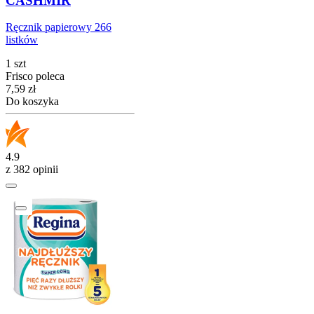
CASHMIR
Ręcznik papierowy 266
listków
1 szt
Frisco poleca
Cena
7,59
zł
Do koszyka
4.9
z 382 opinii