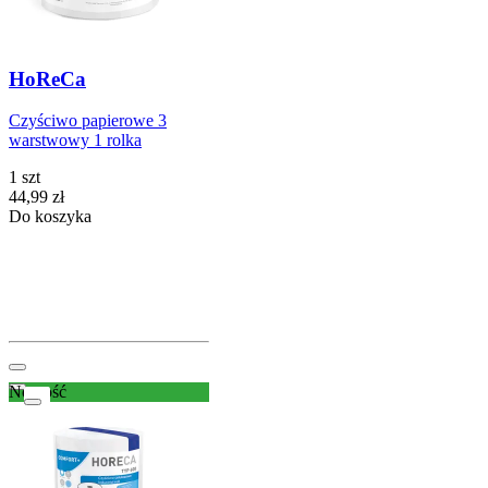
HoReCa
Czyściwo papierowe 3
warstwowy 1 rolka
1 szt
Cena
44,99
zł
Do koszyka
Nowość