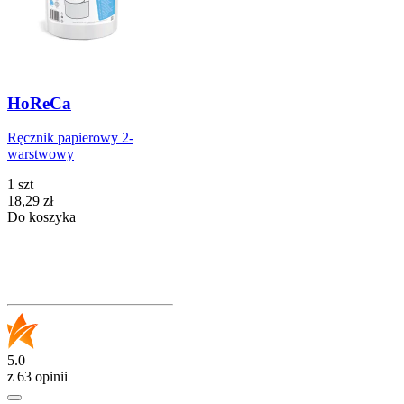
HoReCa
Ręcznik papierowy 2-
warstwowy
1 szt
Cena
18,29
zł
Do koszyka
5.0
z 63 opinii