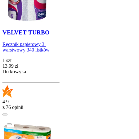
VELVET TURBO
Ręcznik papierowy 3-
warstwowy 340 listków
1 szt
Cena
13,99
zł
Do koszyka
4.9
z 76 opinii