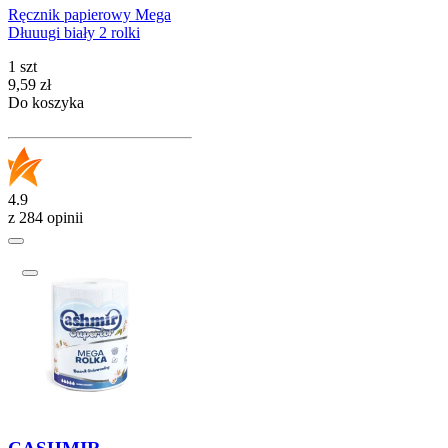
Ręcznik papierowy Mega
Dłuuugi biały 2 rolki
1 szt
Cena
9,59
zł
Do koszyka
4.9
z 284 opinii