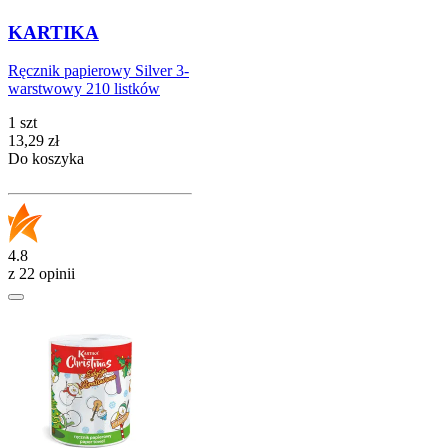
KARTIKA
Ręcznik papierowy Silver 3-
warstwowy 210 listków
1 szt
Cena
13,29
zł
Do koszyka
4.8
z 22 opinii