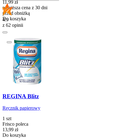
11,99
zł
najniższa cena z 30 dni
przed obniżką
Do koszyka
4.9
z 62 opinii
REGINA Blitz
Ręcznik papierowy
1 szt
Frisco poleca
Cena
13,99
zł
Do koszyka