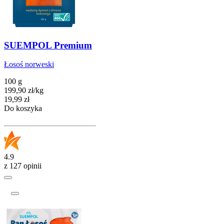
SUEMPOL Premium
Łosoś norweski
100 g
199,90
zł
/
kg
Cena
19,99
zł
Do koszyka
4.9
z 127 opinii