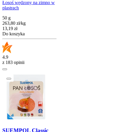
Łosoś wędzony na zimno w
plastrach
50 g
263,80
zł
/
kg
Cena
13,19
zł
Do koszyka
4.9
z 183 opinii
SUEMPOL Classic