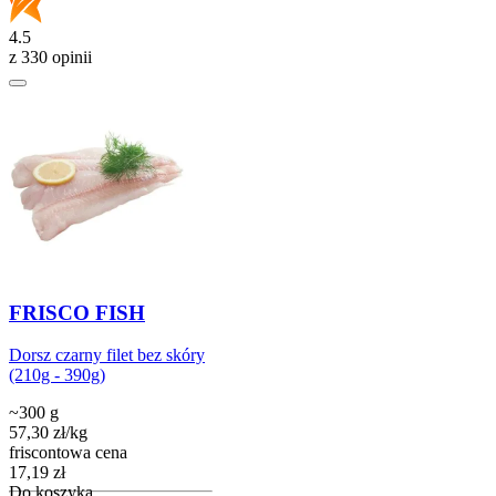
4.5
z 330 opinii
FRISCO FISH
Dorsz czarny filet bez skóry
(210g - 390g)
~300 g
57,30
zł
/
kg
friscontowa cena
Cena
17,19
zł
Do koszyka