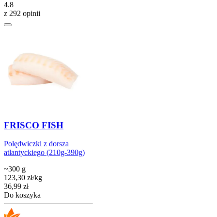
4.8
z 292 opinii
FRISCO FISH
Polędwiczki z dorsza
atlantyckiego (210g-390g)
~300 g
123,30
zł
/
kg
Cena
36,99
zł
Do koszyka