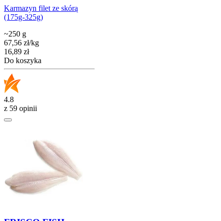
Karmazyn filet ze skórą
(175g-325g)
~250 g
67,56
zł
/
kg
Cena
16,89
zł
Do koszyka
4.8
z 59 opinii