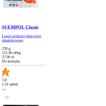
SUEMPOL Classic
Łosoś wędzony klasyczny
plasterkowany
250 g
151,96
zł
/
kg
Cena
37,99
zł
Do koszyka
5.0
z 52 opinii