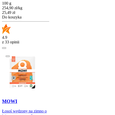
100 g
254,90
zł
/
kg
Cena
25,49
zł
Do koszyka
4.9
z 33 opinii
MOWI
Łosoś wędzony na zimno o