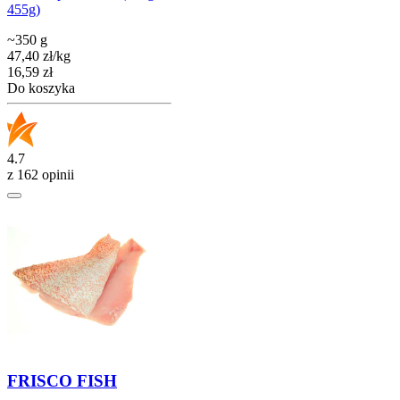
455g)
~350 g
47,40
zł
/
kg
Cena
16,59
zł
Do koszyka
4.7
z 162 opinii
FRISCO FISH