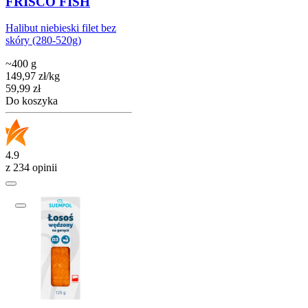
FRISCO FISH
Halibut niebieski filet bez
skóry (280-520g)
~400 g
149,97
zł
/
kg
Cena
59,99
zł
Do koszyka
4.9
z 234 opinii