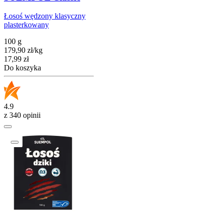
Łosoś wędzony klasyczny
plasterkowany
100 g
179,90
zł
/
kg
Cena
17,99
zł
Do koszyka
4.9
z 340 opinii