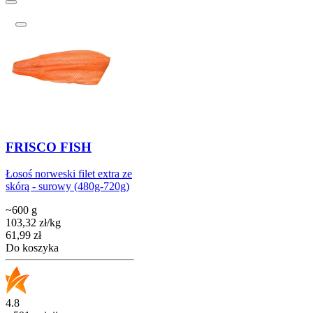
FRISCO FISH
Łosoś norweski filet extra ze
skórą - surowy (480g-720g)
~600 g
103,32
zł
/
kg
Cena
61,99
zł
Do koszyka
4.8