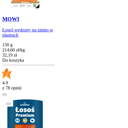
MOWI
Łosoś wędzony na zimno w
plastrach
150 g
214,60
zł
/
kg
Cena
32,19
zł
Do koszyka
4.9
z 78 opinii