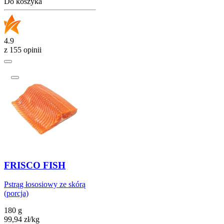
Do koszyka
4.9
z 155 opinii
FRISCO FISH
Pstrąg łososiowy ze skórą
(porcja)
180 g
99,94
zł
/
kg