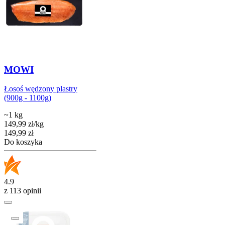
MOWI
Łosoś wędzony plastry
(900g - 1100g)
~1 kg
149,99
zł
/
kg
Cena
149,99
zł
Do koszyka
4.9
z 113 opinii