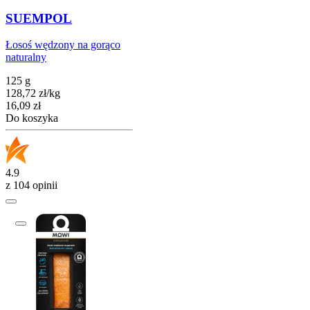
SUEMPOL
Łosoś wędzony na gorąco
naturalny
125 g
128,72
zł
/
kg
Cena
16,09
zł
Do koszyka
4.9
z 104 opinii