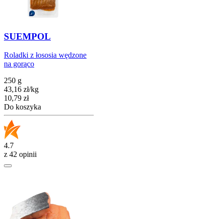
SUEMPOL
Roladki z łososia wędzone
na gorąco
250 g
43,16
zł
/
kg
Cena
10,79
zł
Do koszyka
4.7
z 42 opinii