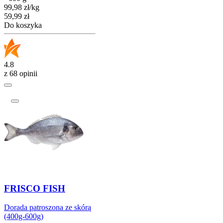
99,98
zł
/
kg
Cena
59,99
zł
Do koszyka
4.8
z 68 opinii
FRISCO FISH
Dorada patroszona ze skórą
(400g-600g)