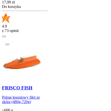
Cena
17,99
zł
Do koszyka
4.9
z 73 opinii
FRISCO FISH
Pstrąg łososiowy filet ze
skórą (480g-720g)
~600 g