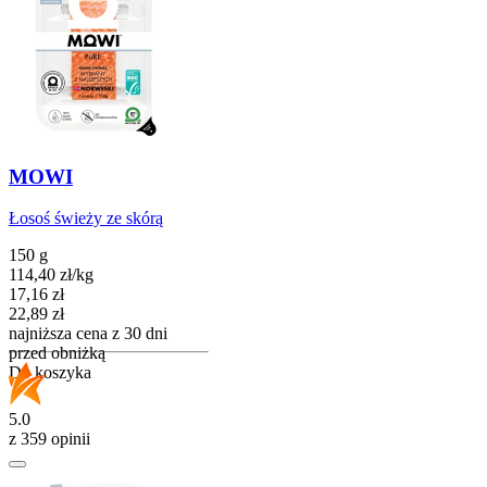
MOWI
Łosoś świeży ze skórą
150 g
114,40
zł
/
kg
Cena promocyjna
17,16
zł
22,89
zł
najniższa cena z 30 dni
przed obniżką
Do koszyka
5.0
z 359 opinii