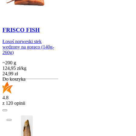
FRISCO FISH
Łosoś norweski stek
wędzony na gorąco (140g-
260g)
~200 g
124,95
zł
/
kg
Cena
24,99
zł
Do koszyka
4.8
z 120 opinii