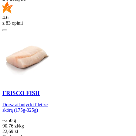
4.6
z 83 opinii
FRISCO FISH
Dorsz atlantycki filet ze
skórą (175g-325g)
~250 g
90,76
zł
/
kg
Cena
22,69
zł