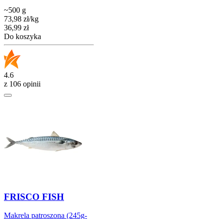
~500 g
73,98
zł
/
kg
Cena
36,99
zł
Do koszyka
4.6
z 106 opinii
FRISCO FISH
Makrela patroszona (245g-