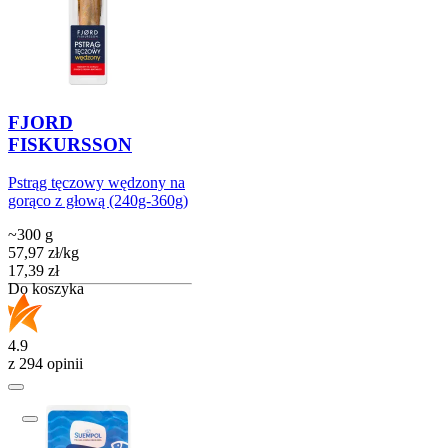
FJORD
FISKURSSON
Pstrąg tęczowy wędzony na
gorąco z głową (240g-360g)
~300 g
57,97
zł
/
kg
Cena
17,39
zł
Do koszyka
4.9
z 294 opinii