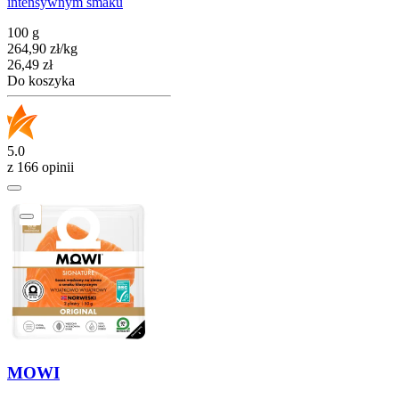
intensywnym smaku
100 g
264,90
zł
/
kg
Cena
26,49
zł
Do koszyka
5.0
z 166 opinii
MOWI