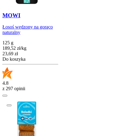
MOWI
Łosoś wędzony na gorąco
naturalny
125 g
189,52
zł
/
kg
Cena
23,69
zł
Do koszyka
4.8
z 297 opinii