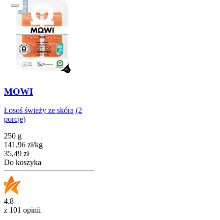
MOWI
Łosoś świeży ze skórą (2
porcje)
250 g
141,96
zł
/
kg
Cena
35,49
zł
Do koszyka
4.8
z 101 opinii