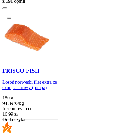
z 591 opinii
FRISCO FISH
Łosoś norweski filet extra ze
skórą - surowy (porcja)
180 g
94,39
zł
/
kg
friscontowa cena
Cena
16,99
zł
Do koszyka