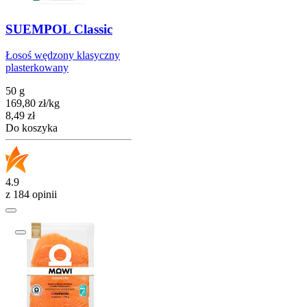
SUEMPOL Classic
Łosoś wędzony klasyczny
plasterkowany
50 g
169,80
zł
/
kg
Cena
8,49
zł
Do koszyka
4.9
z 184 opinii