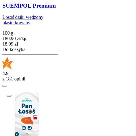
SUEMPOL Premium
Łosoś dziki wędzony
plasterkowany
100 g
180,90
zł
/
kg
Cena
18,09
zł
Do koszyka
4.9
z 181 opinii