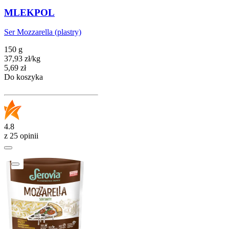
MLEKPOL
Ser Mozzarella (plastry)
150 g
37,93
zł
/
kg
Cena
5,69
zł
Do koszyka
4.8
z 25 opinii