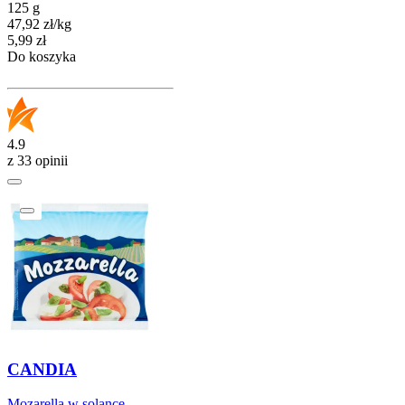
125 g
47,92
zł
/
kg
Cena
5,99
zł
Do koszyka
4.9
z 33 opinii
CANDIA
Mozarella w solance