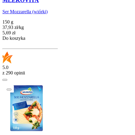
MLEKOVITA
Ser Mozzarella (wiórki)
150 g
37,93
zł
/
kg
Cena
5,69
zł
Do koszyka
5.0
z 290 opinii