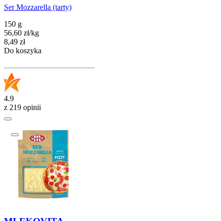
Ser Mozzarella (tarty)
150 g
56,60
zł
/
kg
Cena
8,49
zł
Do koszyka
4.9
z 219 opinii