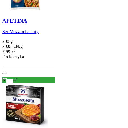
APETINA
Ser Mozzarella tarty
200 g
39,95
zł
/
kg
Cena
7,99
zł
Do koszyka
Nowość