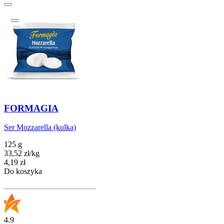
FORMAGIA
Ser Mozzarella (kulka)
125 g
33,52
zł
/
kg
Cena
4,19
zł
Do koszyka
4.9