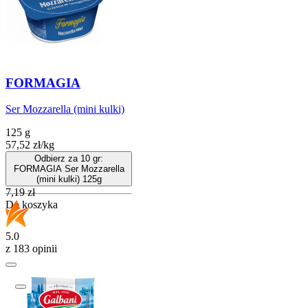
FORMAGIA
Ser Mozzarella (mini kulki)
125 g
57,52
zł
/
kg
Odbierz za 10 gr:
FORMAGIA Ser Mozzarella
(mini kulki) 125g
Cena
7,19
zł
Do koszyka
5.0
z 183 opinii