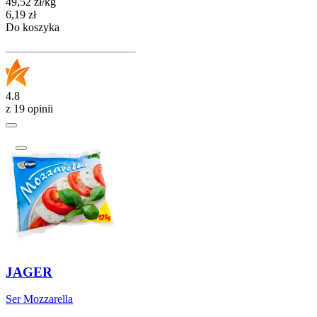
49,52
zł
/
kg
Cena
6,19
zł
Do koszyka
4.8
z 19 opinii
JAGER
Ser Mozzarella