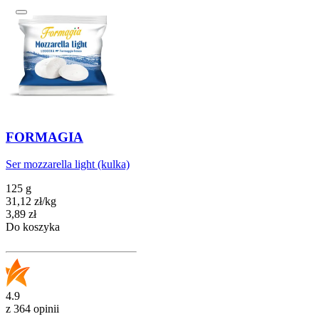
FORMAGIA
Ser mozzarella light (kulka)
125 g
31,12
zł
/
kg
Cena
3,89
zł
Do koszyka
4.9
z 364 opinii