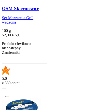
OSM Skierniewice
Ser Mozzarella Grill
wędzona
100 g
52,90
zł
/
kg
Produkt chwilowo
niedostępny
Zamienniki
5.0
z 330 opinii