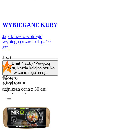
WYBIEGANE KURY
Jaja kurze z wolnego
wybiegu (rozmiar L) - 10
szt.
1 szt
(Limit 4 szt.) *Powyżej
limitu, każda kolejna sztuka
w cenie regularnej.
4.9
Cena promocyjna
10,99
zł
z 638 opinii
12,99
zł
najniższa cena z 30 dni
przed obniżką
Do koszyka