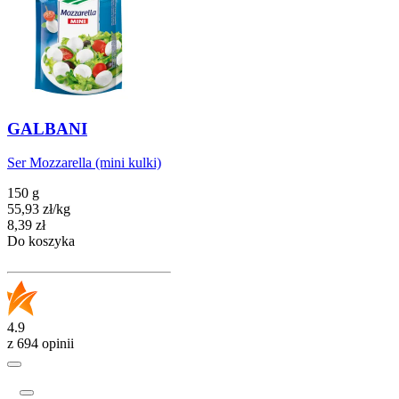
GALBANI
Ser Mozzarella (mini kulki)
150 g
55,93
zł
/
kg
Cena
8,39
zł
Do koszyka
4.9
z 694 opinii