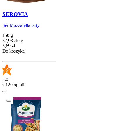
SEROVIA
Ser Mozzarella tarty
150 g
37,93
zł
/
kg
Cena
5,69
zł
Do koszyka
5.0
z 120 opinii