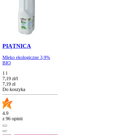
PIĄTNICA
Mleko ekologiczne 3,9%
BIO
1 l
7,19
zł
/
l
Cena
7,19
zł
Do koszyka
4.9
z 96 opinii