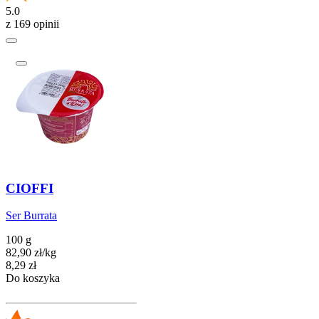
5.0
z 169 opinii
CIOFFI
Ser Burrata
100 g
82,90
zł
/
kg
Cena
8,29
zł
Do koszyka