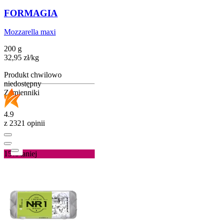
FORMAGIA
Mozzarella maxi
200 g
32,95
zł
/
kg
Produkt chwilowo
niedostępny
Zamienniki
4.9
z 2321 opinii
15%
taniej