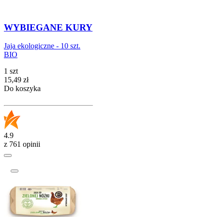
WYBIEGANE KURY
Jaja ekologiczne - 10 szt.
BIO
1 szt
Cena
15,49
zł
Do koszyka
4.9
z 761 opinii