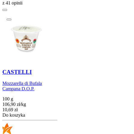
z 41 opinii
CASTELLI
Mozzarella di Bufala
Campana D.O.P.
100 g
106,90
zł
/
kg
Cena
10,69
zł
Do koszyka