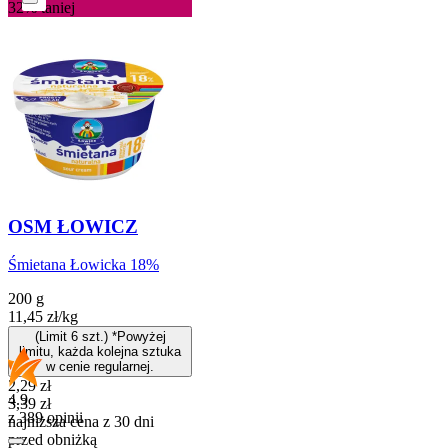
32%
taniej
OSM ŁOWICZ
Śmietana Łowicka 18%
200 g
11,45
zł
/
kg
(Limit 6 szt.) *Powyżej
limitu, każda kolejna sztuka
w cenie regularnej.
Cena promocyjna
2,29
zł
4.9
3,39
zł
z 389 opinii
najniższa cena z 30 dni
przed obniżką