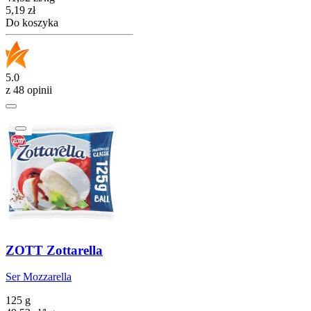
Cena
5,19
zł
Do koszyka
5.0
z 48 opinii
ZOTT Zottarella
Ser Mozzarella
125 g