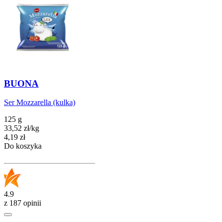
BUONA
Ser Mozzarella (kulka)
125 g
33,52
zł
/
kg
Cena
4,19
zł
Do koszyka
4.9
z 187 opinii