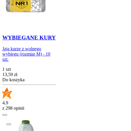
WYBIEGANE KURY
Jaja kurze z wolnego
wybiegu (rozmiar M) - 10
szt.
1 szt
Cena
13,59
zł
Do koszyka
4.9
z 298 opinii