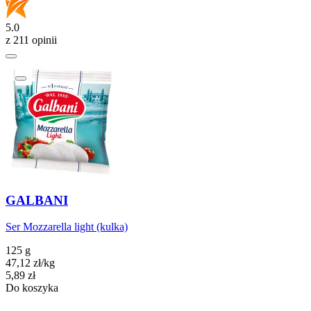
5.0
z 211 opinii
GALBANI
Ser Mozzarella light (kulka)
125 g
47,12
zł
/
kg
Cena
5,89
zł
Do koszyka