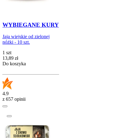
WYBIEGANE KURY
Jaja wiejskie od zielonej
nóżki - 10 szt.
1 szt
Cena
13,89
zł
Do koszyka
4.9
z 657 opinii