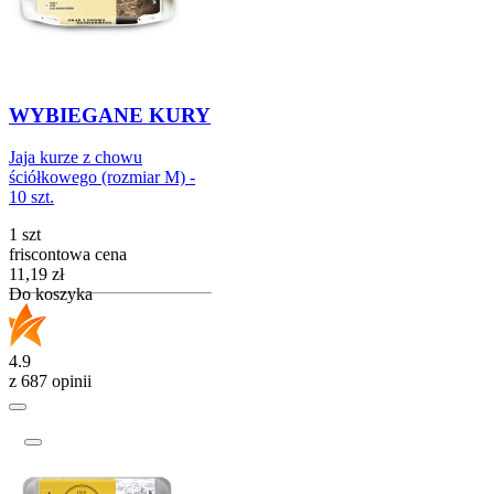
WYBIEGANE KURY
Jaja kurze z chowu
ściółkowego (rozmiar M) -
10 szt.
1 szt
friscontowa cena
Cena
11,19
zł
Do koszyka
4.9
z 687 opinii