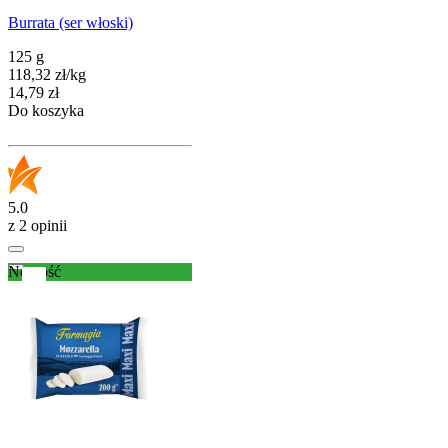
Burrata (ser włoski)
125 g
118,32
zł
/
kg
Cena
14,79
zł
Do koszyka
5.0
z 2 opinii
Nowość