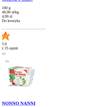
100 g
49,90
zł
/
kg
Cena
4,99
zł
Do koszyka
5.0
z 35 opinii
NONNO NANNI