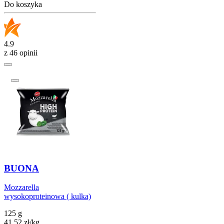
Do koszyka
4.9
z 46 opinii
BUONA
Mozzarella
wysokoproteinowa ( kulka)
125 g
41,52
zł
/
kg