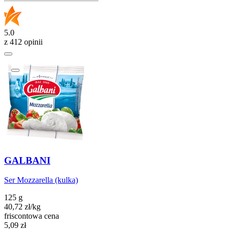
5.0
z 412 opinii
GALBANI
Ser Mozzarella (kulka)
125 g
40,72
zł
/
kg
friscontowa cena
Cena
5,09
zł