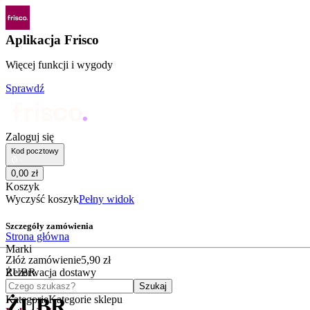
Aplikacja Frisco
Więcej funkcji i wygody
Sprawdź
Zaloguj się
Kod pocztowy
0
,
00
zł
Koszyk
Wyczyść koszyk
Pełny widok
Szczegóły zamówienia
Strona główna
Marki
Złóż zamówienie
5
,
90
zł
ŻUBR
Rezerwacja dostawy
Czego szukasz?
Szukaj
Kategorie
Kategorie sklepu
ŻUBR