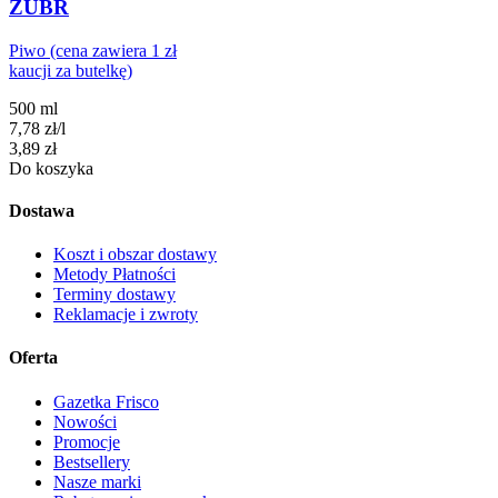
ŻUBR
Piwo (cena zawiera 1 zł
kaucji za butelkę)
500 ml
7,78
zł
/
l
Cena
3,89
zł
Do koszyka
Dostawa
Koszt i obszar dostawy
Metody Płatności
Terminy dostawy
Reklamacje i zwroty
Oferta
Gazetka Frisco
Nowości
Promocje
Bestsellery
Nasze marki