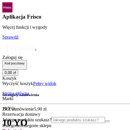
Aplikacja Frisco
Więcej funkcji i wygody
Sprawdź
Zaloguj się
Kod pocztowy
0
,
00
zł
Koszyk
Wyczyść koszyk
Pełny widok
Strona główna
Szczegóły zamówienia
Marki
10 YO
Złóż zamówienie
5
,
90
zł
Rezerwacja dostawy
Jakiego produktu szukasz?
10 YO
Kategorie
Kategorie sklepu