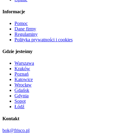
Informacje
Pomoc
Dane firmy
Regulaminy
Polityka prywatności i cookies
Gdzie jesteśmy
Warszawa
Kraków
Poznań
Katowice
Wrocław
Gdańsk
Gdynia
Sopot
Łódź
Kontakt
bok@frisco.pl