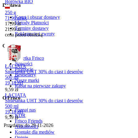
Borówka BIO
Dostawa
250 g
Koszt i obszar dostawy
71,96
zł
/
kg
Metody Płatności
Cena promocyjna
17,99
zł
Terminy dostawy
21,99
zł
Reklamacje i zwroty
cena przed obniżką
Oferta
Gazetka Frisco
Nowości
ŁACIATA
Promocje
Śmietanka UHT 30% do ciast i deserów
Bestsellery
500 ml
Nasze marki
19,18
zł
/
l
Rabat na pierwsze zakupy
Cena
9,59
zł
ŁACIATA
O Frisco
Śmietanka UHT 30% do ciast i deserów
500 ml
Poznaj nas
19,18
zł
/
l
KDR
Cena
9,59
zł
Frisco Friends
Przydatny do
29-11-2026
Aktualności
Kontakt dla mediów
Opinie