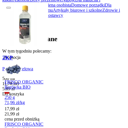
rodziców
Kosmetyki i higiena osobista
Domowe porządki
Dla
zwierząt
Akcesoria do domu
Artykuły biurowe i szkolne
Zdrowie i
suplementy
BIO
Lokalni dostawcy
Produkty polecane
W tym tygodniu polecamy:
2KP
Promocja
Podpałka żelowa
500 ml
FRISCO ORGANIC
11,78
zł
/
l
Borówka BIO
Cena
5,89
zł
Do koszyka
250 g
71,96
zł
/
kg
Cena promocyjna
17,99
zł
21,99
zł
cena przed obniżką
FRISCO ORGANIC