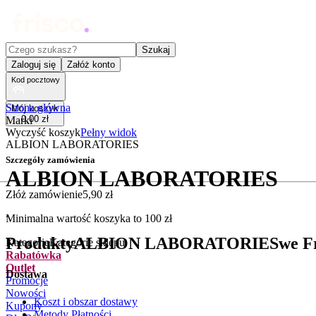
Czego szukasz?
Szukaj
Zaloguj się
Załóż konto
Kod pocztowy
Strona główna
Mój koszyk
0
,
00
zł
Marki
Wyczyść koszyk
Pełny widok
ALBION LABORATORIES
Szczegóły zamówienia
ALBION LABORATORIES
Złóż zamówienie
5
,
90
zł
.
Minimalna wartość koszyka to
100
zł
Produkty
ALBION LABORATORIES
we Fr
Kategorie
Kategorie sklepu
Rabatówka
Outlet
Dostawa
Promocje
Nowości
Koszt i obszar dostawy
Kupony
Metody Płatności