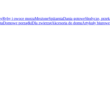
ny
Ryby i owoce morza
Mrożone
Spiżarnia
Dania gotowe
Słodycze, przek
ta
Domowe porządki
Dla zwierząt
Akcesoria do domu
Artykuły biurowe 