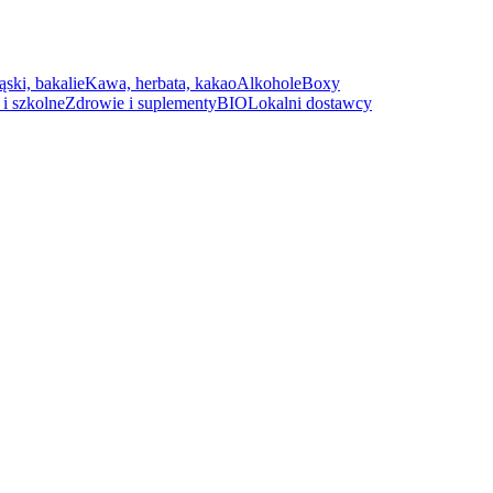
ąski, bakalie
Kawa, herbata, kakao
Alkohole
Boxy
i szkolne
Zdrowie i suplementy
BIO
Lokalni dostawcy