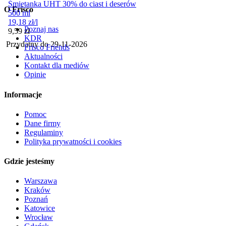
Śmietanka UHT 30% do ciast i deserów
O Frisco
500 ml
19,18
zł
/
l
Poznaj nas
Cena
9,59
zł
KDR
Przydatny do
29-11-2026
Frisco Friends
Aktualności
Kontakt dla mediów
Opinie
Informacje
Pomoc
Dane firmy
Regulaminy
Polityka prywatności i cookies
Gdzie jesteśmy
Warszawa
Kraków
Poznań
Katowice
Wrocław