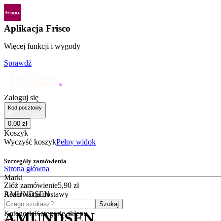
Aplikacja Frisco
Więcej funkcji i wygody
Sprawdź
Zaloguj się
Kod pocztowy
0
,
00
zł
Koszyk
Wyczyść koszyk
Pełny widok
Szczegóły zamówienia
Strona główna
Marki
Złóż zamówienie
5
,
90
zł
AMUNDSEN
Rezerwacja dostawy
Czego szukasz?
Szukaj
Kategorie
Kategorie sklepu
AMUNDSEN