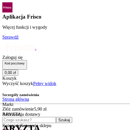
Aplikacja Frisco
Więcej funkcji i wygody
Sprawdź
Zaloguj się
Kod pocztowy
0
,
00
zł
Koszyk
Wyczyść koszyk
Pełny widok
Szczegóły zamówienia
Strona główna
Marki
Złóż zamówienie
5
,
90
zł
ARYZTA
Rezerwacja dostawy
Czego szukasz?
Szukaj
Kategorie
Kategorie sklepu
ARYZTA