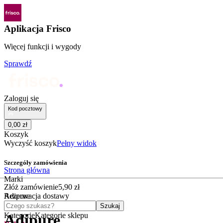
Aplikacja Frisco
Więcej funkcji i wygody
Sprawdź
Zaloguj się
Kod pocztowy
0
,
00
zł
Koszyk
Wyczyść koszyk
Pełny widok
Szczegóły zamówienia
Strona główna
Marki
Złóż zamówienie
5
,
90
zł
Adipure
Rezerwacja dostawy
Czego szukasz?
Szukaj
Kategorie
Kategorie sklepu
Adipure