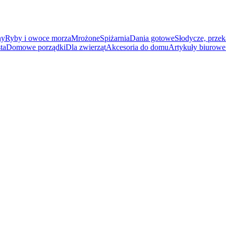
ny
Ryby i owoce morza
Mrożone
Spiżarnia
Dania gotowe
Słodycze, przek
ta
Domowe porządki
Dla zwierząt
Akcesoria do domu
Artykuły biurowe 