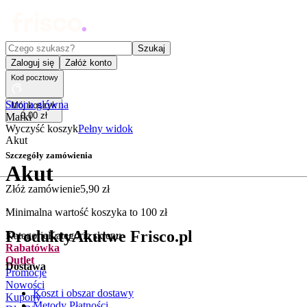
Czego szukasz?
Szukaj
Zaloguj się
Załóż konto
Kod pocztowy
Strona główna
Mój koszyk
0
,
00
zł
Marki
Wyczyść koszyk
Pełny widok
Akut
Szczegóły zamówienia
Akut
Złóż zamówienie
5
,
90
zł
.
Minimalna wartość koszyka to
100
zł
Produkty
Akut
we Frisco.pl
Kategorie
Kategorie sklepu
Rabatówka
Outlet
Dostawa
Promocje
Nowości
Koszt i obszar dostawy
Kupony
Metody Płatności