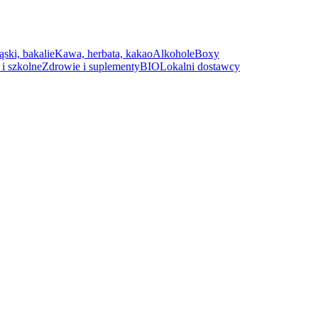
ąski, bakalie
Kawa, herbata, kakao
Alkohole
Boxy
i szkolne
Zdrowie i suplementy
BIO
Lokalni dostawcy