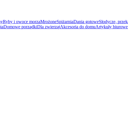
ny
Ryby i owoce morza
Mrożone
Spiżarnia
Dania gotowe
Słodycze, przek
ta
Domowe porządki
Dla zwierząt
Akcesoria do domu
Artykuły biurowe 