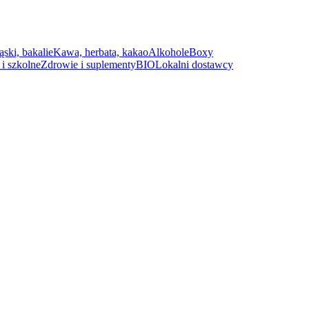
ąski, bakalie
Kawa, herbata, kakao
Alkohole
Boxy
i szkolne
Zdrowie i suplementy
BIO
Lokalni dostawcy