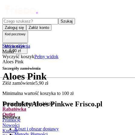
Czego szukasz?
Szukaj
Zaloguj się
Załóż konto
Kod pocztowy
Strona główna
Mój koszyk
0
,
00
zł
Marki
Wyczyść koszyk
Pełny widok
Aloes Pink
Szczegóły zamówienia
Aloes Pink
Złóż zamówienie
5
,
90
zł
.
Minimalna wartość koszyka to
100
zł
Produkty
Aloes Pink
we Frisco.pl
Kategorie
Kategorie sklepu
Rabatówka
Outlet
Dostawa
Promocje
Nowości
Koszt i obszar dostawy
Kupony
Metody Płatności