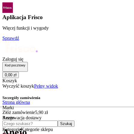
Aplikacja Frisco
Więcej funkcji i wygody
Sprawdź
Zaloguj się
Kod pocztowy
0
,
00
zł
Koszyk
Wyczyść koszyk
Pełny widok
Szczegóły zamówienia
Strona główna
Marki
Złóż zamówienie
5
,
90
zł
Anejo
Rezerwacja dostawy
Czego szukasz?
Szukaj
Kategorie
Kategorie sklepu
Anejo