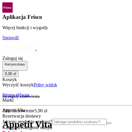
Aplikacja Frisco
Więcej funkcji i wygody
Sprawdź
Zaloguj się
Kod pocztowy
0
,
00
zł
Koszyk
Wyczyść koszyk
Pełny widok
Strona główna
Szczegóły zamówienia
Marki
Appetit Vita
Złóż zamówienie
5
,
90
zł
Rezerwacja dostawy
Jakiego produktu szukasz?
Appetit Vita
Kategorie
Kategorie sklepu