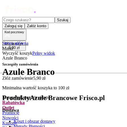
Czego szukasz?
Szukaj
Zaloguj się
Załóż konto
Kod pocztowy
Strona główna
Mój koszyk
0
,
00
zł
Marki
Wyczyść koszyk
Pełny widok
Azule Branco
Szczegóły zamówienia
Azule Branco
Złóż zamówienie
5
,
90
zł
.
Minimalna wartość koszyka to
100
zł
Produkty
Azule Branco
we Frisco.pl
Kategorie
Kategorie sklepu
Rabatówka
Outlet
Dostawa
Promocje
Nowości
Koszt i obszar dostawy
Kupony
Metody Płatności