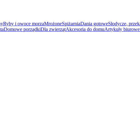
ny
Ryby i owoce morza
Mrożone
Spiżarnia
Dania gotowe
Słodycze, przek
ta
Domowe porządki
Dla zwierząt
Akcesoria do domu
Artykuły biurowe 