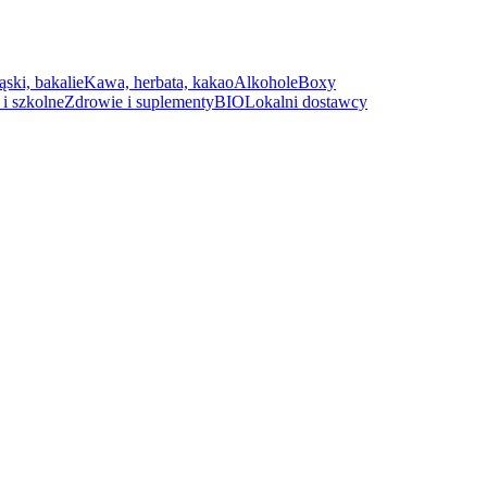
ąski, bakalie
Kawa, herbata, kakao
Alkohole
Boxy
i szkolne
Zdrowie i suplementy
BIO
Lokalni dostawcy