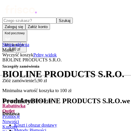
Czego szukasz?
Szukaj
Zaloguj się
Załóż konto
Kod pocztowy
Strona główna
Mój koszyk
0
,
00
zł
Marki
Wyczyść koszyk
Pełny widok
BIOLINE PRODUCTS S.R.O.
Szczegóły zamówienia
BIOLINE PRODUCTS S.R.O.
Złóż zamówienie
5
,
90
zł
.
Minimalna wartość koszyka to
100
zł
Produkty
BIOLINE PRODUCTS S.R.O.
we
Kategorie
Kategorie sklepu
Rabatówka
Outlet
Dostawa
Promocje
Nowości
Koszt i obszar dostawy
Kupony
Metody Płatności