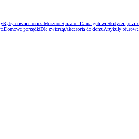
ny
Ryby i owoce morza
Mrożone
Spiżarnia
Dania gotowe
Słodycze, przek
ta
Domowe porządki
Dla zwierząt
Akcesoria do domu
Artykuły biurowe 