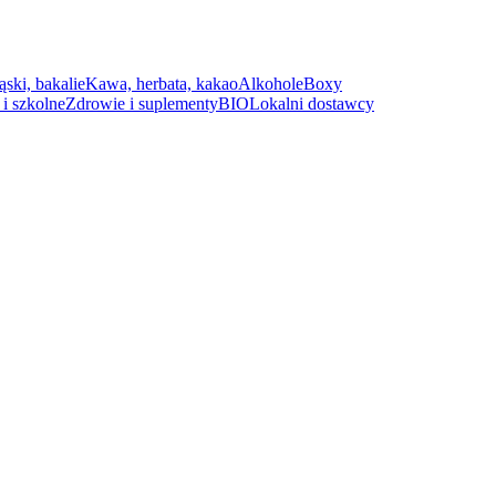
ąski, bakalie
Kawa, herbata, kakao
Alkohole
Boxy
i szkolne
Zdrowie i suplementy
BIO
Lokalni dostawcy