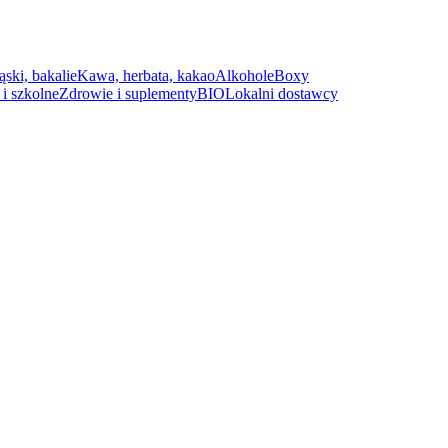
ąski, bakalie
Kawa, herbata, kakao
Alkohole
Boxy
i szkolne
Zdrowie i suplementy
BIO
Lokalni dostawcy