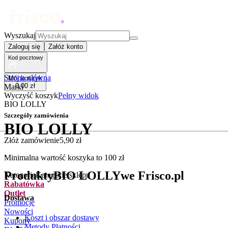
Wyszukaj
Zaloguj się
Załóż konto
Kod pocztowy
Strona główna
Mój koszyk
0
,
00
zł
Marki
Wyczyść koszyk
Pełny widok
BIO LOLLY
Szczegóły zamówienia
BIO LOLLY
Złóż zamówienie
5
,
90
zł
.
Minimalna wartość koszyka to
100
zł
Produkty
BIO LOLLY
we Frisco.pl
Kategorie
Kategorie sklepu
Rabatówka
Outlet
Dostawa
Promocje
Nowości
Koszt i obszar dostawy
Kupony
Metody Płatności