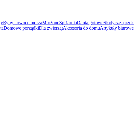
ny
Ryby i owoce morza
Mrożone
Spiżarnia
Dania gotowe
Słodycze, przek
ta
Domowe porządki
Dla zwierząt
Akcesoria do domu
Artykuły biurowe 