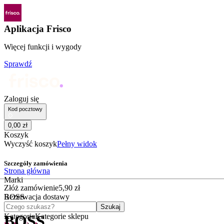
Aplikacja Frisco
Więcej funkcji i wygody
Sprawdź
Zaloguj się
Kod pocztowy
0
,
00
zł
Koszyk
Wyczyść koszyk
Pełny widok
Szczegóły zamówienia
Strona główna
Marki
Złóż zamówienie
5
,
90
zł
BOSS
Rezerwacja dostawy
Czego szukasz?
Szukaj
Kategorie
Kategorie sklepu
BOSS