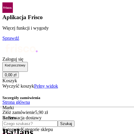
Aplikacja Frisco
Więcej funkcji i wygody
Sprawdź
Zaloguj się
Kod pocztowy
0
,
00
zł
Koszyk
Wyczyść koszyk
Pełny widok
Szczegóły zamówienia
Strona główna
Marki
Złóż zamówienie
5
,
90
zł
Ba!lans
Rezerwacja dostawy
Czego szukasz?
Szukaj
Kategorie
Kategorie sklepu
Ba!lans