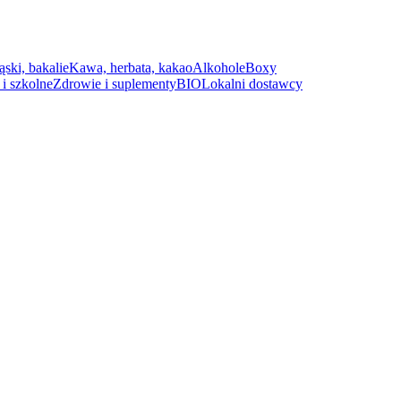
ąski, bakalie
Kawa, herbata, kakao
Alkohole
Boxy
i szkolne
Zdrowie i suplementy
BIO
Lokalni dostawcy