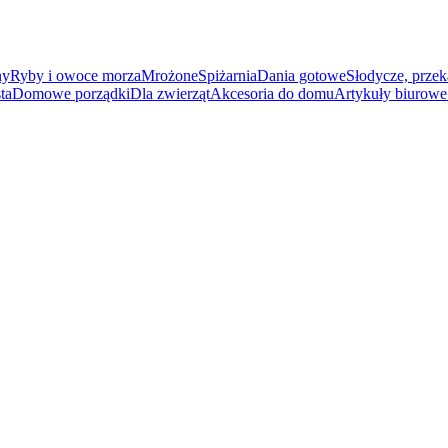
ny
Ryby i owoce morza
Mrożone
Spiżarnia
Dania gotowe
Słodycze, przek
ta
Domowe porządki
Dla zwierząt
Akcesoria do domu
Artykuły biurowe 