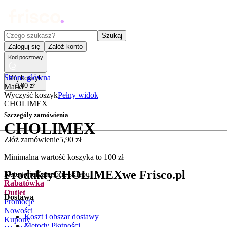
Czego szukasz?
Szukaj
Zaloguj się
Załóż konto
Kod pocztowy
Strona główna
Mój koszyk
0
,
00
zł
Marki
Wyczyść koszyk
Pełny widok
CHOLIMEX
Szczegóły zamówienia
CHOLIMEX
Złóż zamówienie
5
,
90
zł
.
Minimalna wartość koszyka to
100
zł
Produkty
CHOLIMEX
we Frisco.pl
Kategorie
Kategorie sklepu
Rabatówka
Outlet
Dostawa
Promocje
Nowości
Koszt i obszar dostawy
Kupony
Metody Płatności