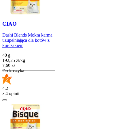
CIAO
Dashi Blends Mokra karma
uzupełniająca dla kotów z
kurczakiem
40 g
192,25
zł
/
kg
Cena
7,69
zł
Do koszyka
4.2
z 4 opinii