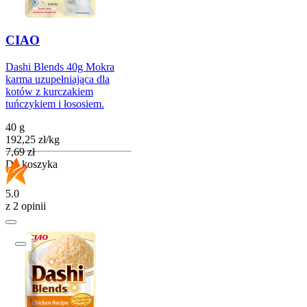
CIAO
Dashi Blends 40g Mokra
karma uzupełniająca dla
kotów z kurczakiem
tuńczykiem i łososiem.
40 g
192,25
zł
/
kg
Cena
7,69
zł
Do koszyka
5.0
z 2 opinii