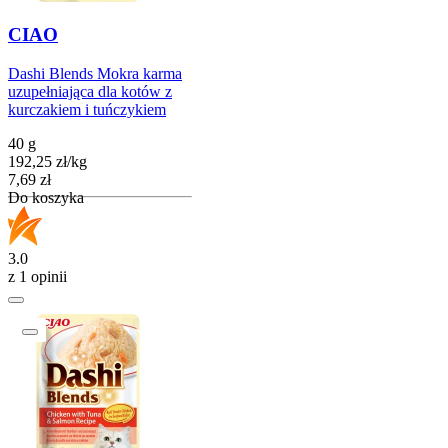
CIAO
Dashi Blends Mokra karma
uzupełniająca dla kotów z
kurczakiem i tuńczykiem
40 g
192,25
zł
/
kg
Cena
7,69
zł
Do koszyka
3.0
z 1 opinii