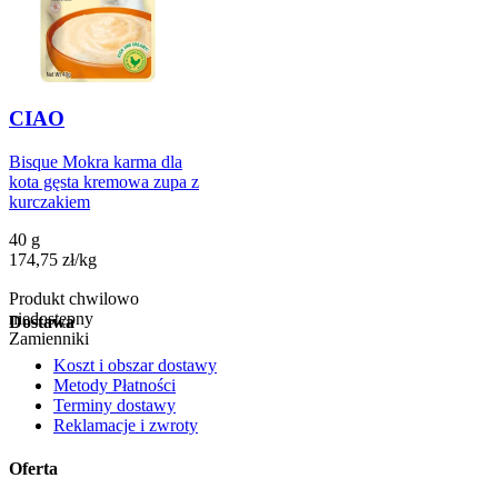
CIAO
Bisque Mokra karma dla
kota gęsta kremowa zupa z
kurczakiem
40 g
174,75
zł
/
kg
Produkt chwilowo
niedostępny
Dostawa
Zamienniki
Koszt i obszar dostawy
Metody Płatności
Terminy dostawy
Reklamacje i zwroty
Oferta