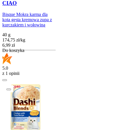
CIAO
Bisque Mokra karma dla
kota gęsta kremowa zupa z
kurczakiem i wołowiną
40 g
174,75
zł
/
kg
Cena
6,99
zł
Do koszyka
5.0
z 1 opinii