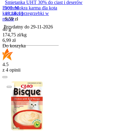
Śmietanka UHT 30% do ciast i deserów
Broth Mokra karma dla kota
500 ml
kurczak i przegrzebki w
19,18
zł
/
l
Cena
rosole
9,59
zł
Przydatny do
29-11-2026
40 g
174,75
zł
/
kg
Cena
6,99
zł
Do koszyka
4.5
z 4 opinii