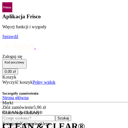
Aplikacja Frisco
Więcej funkcji i wygody
Sprawdź
Zaloguj się
Kod pocztowy
0
,
00
zł
Koszyk
Wyczyść koszyk
Pełny widok
Szczegóły zamówienia
Strona główna
Marki
Złóż zamówienie
5
,
90
zł
CLEAN & CLEAR®
Rezerwacja dostawy
Czego szukasz?
Szukaj
Kategorie
Kategorie sklepu
CLEAN & CLEAR®