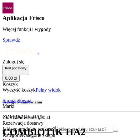
Aplikacja Frisco
Więcej funkcji i wygody
Sprawdź
Zaloguj się
Kod pocztowy
0
,
00
zł
Koszyk
Wyczyść koszyk
Pełny widok
Strona główna
Szczegóły zamówienia
Marki
COMBIOTIK HA2
Złóż zamówienie
5
,
90
zł
Rezerwacja dostawy
Jakiego produktu szukasz?
COMBIOTIK HA2
Kategorie
Kategorie sklepu