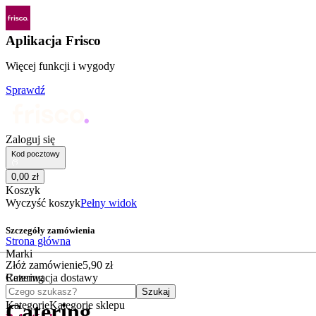
Aplikacja Frisco
Więcej funkcji i wygody
Sprawdź
Zaloguj się
Kod pocztowy
0
,
00
zł
Koszyk
Wyczyść koszyk
Pełny widok
Szczegóły zamówienia
Strona główna
Marki
Złóż zamówienie
5
,
90
zł
Catering
Rezerwacja dostawy
Czego szukasz?
Szukaj
Kategorie
Kategorie sklepu
Catering