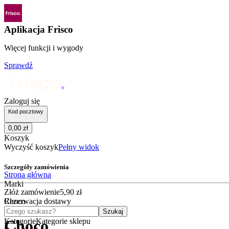
Aplikacja Frisco
Więcej funkcji i wygody
Sprawdź
Zaloguj się
Kod pocztowy
0
,
00
zł
Koszyk
Wyczyść koszyk
Pełny widok
Szczegóły zamówienia
Strona główna
Marki
Złóż zamówienie
5
,
90
zł
Choco
Rezerwacja dostawy
Czego szukasz?
Szukaj
Kategorie
Kategorie sklepu
Choco