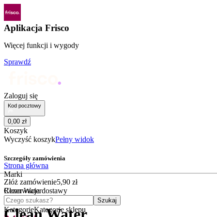
Aplikacja Frisco
Więcej funkcji i wygody
Sprawdź
Zaloguj się
Kod pocztowy
0
,
00
zł
Koszyk
Wyczyść koszyk
Pełny widok
Szczegóły zamówienia
Strona główna
Marki
Złóż zamówienie
5
,
90
zł
Clean Water
Rezerwacja dostawy
Czego szukasz?
Szukaj
Kategorie
Kategorie sklepu
Clean Water