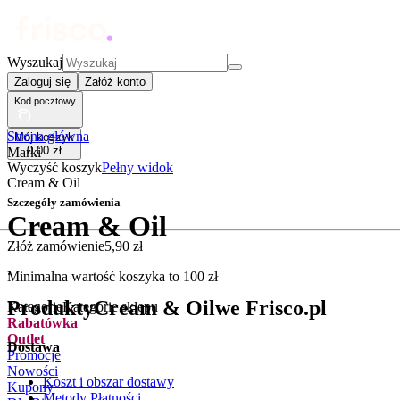
Wyszukaj
Zaloguj się
Załóż konto
Kod pocztowy
Strona główna
Mój koszyk
0
,
00
zł
Marki
Wyczyść koszyk
Pełny widok
Cream & Oil
Szczegóły zamówienia
Cream & Oil
Złóż zamówienie
5
,
90
zł
.
Minimalna wartość koszyka to
100
zł
Produkty
Cream & Oil
we Frisco.pl
Kategorie
Kategorie sklepu
Rabatówka
Outlet
Dostawa
Promocje
Nowości
Koszt i obszar dostawy
Kupony
Metody Płatności