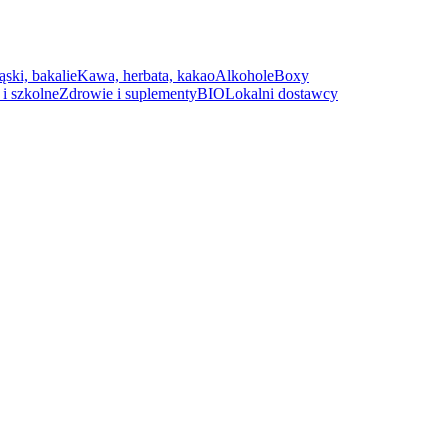
ąski, bakalie
Kawa, herbata, kakao
Alkohole
Boxy
i szkolne
Zdrowie i suplementy
BIO
Lokalni dostawcy