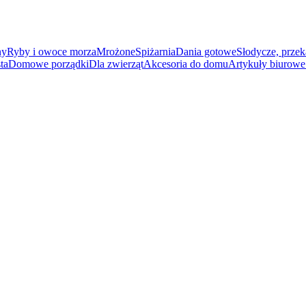
ny
Ryby i owoce morza
Mrożone
Spiżarnia
Dania gotowe
Słodycze, przek
ta
Domowe porządki
Dla zwierząt
Akcesoria do domu
Artykuły biurowe 