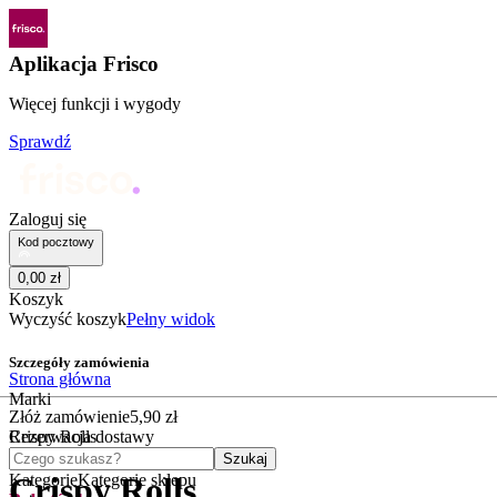
Aplikacja Frisco
Więcej funkcji i wygody
Sprawdź
Zaloguj się
Kod pocztowy
0
,
00
zł
Koszyk
Wyczyść koszyk
Pełny widok
Szczegóły zamówienia
Strona główna
Marki
Złóż zamówienie
5
,
90
zł
Crispy Rolls
Rezerwacja dostawy
Czego szukasz?
Szukaj
Kategorie
Kategorie sklepu
Crispy Rolls