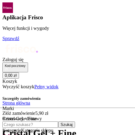
Aplikacja Frisco
Więcej funkcji i wygody
Sprawdź
Zaloguj się
Kod pocztowy
0
,
00
zł
Koszyk
Wyczyść koszyk
Pełny widok
Szczegóły zamówienia
Strona główna
Marki
Złóż zamówienie
5
,
90
zł
Cristal Gel + Fine
Rezerwacja dostawy
Czego szukasz?
Szukaj
Kategorie
Kategorie sklepu
Cristal Gel + Fine