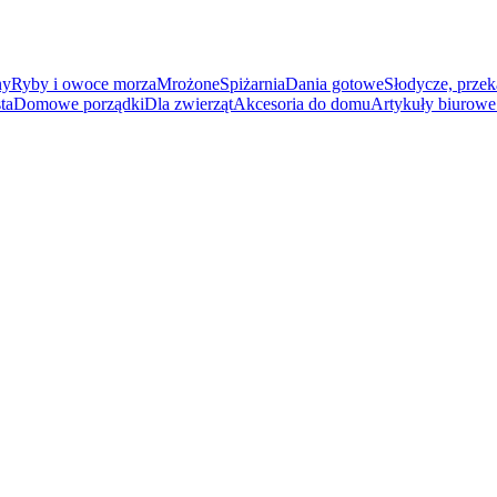
ny
Ryby i owoce morza
Mrożone
Spiżarnia
Dania gotowe
Słodycze, przek
ta
Domowe porządki
Dla zwierząt
Akcesoria do domu
Artykuły biurowe 