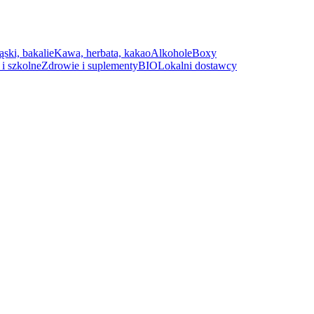
ąski, bakalie
Kawa, herbata, kakao
Alkohole
Boxy
i szkolne
Zdrowie i suplementy
BIO
Lokalni dostawcy