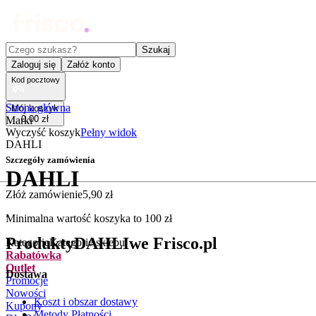
Czego szukasz?
Szukaj
Zaloguj się
Załóż konto
Kod pocztowy
Strona główna
Mój koszyk
0
,
00
zł
Marki
Wyczyść koszyk
Pełny widok
DAHLI
Szczegóły zamówienia
DAHLI
Złóż zamówienie
5
,
90
zł
.
Minimalna wartość koszyka to
100
zł
Produkty
DAHLI
we Frisco.pl
Kategorie
Kategorie sklepu
Rabatówka
Outlet
Dostawa
Promocje
Nowości
Koszt i obszar dostawy
Kupony
Metody Płatności