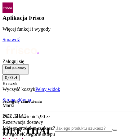
Aplikacja Frisco
Więcej funkcji i wygody
Sprawdź
Zaloguj się
Kod pocztowy
0
,
00
zł
Koszyk
Wyczyść koszyk
Pełny widok
Strona główna
Szczegóły zamówienia
Marki
DEE THAI
Złóż zamówienie
5
,
90
zł
Rezerwacja dostawy
Jakiego produktu szukasz?
DEE THAI
Kategorie
Kategorie sklepu