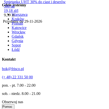
Śmietanka UHT 30% do ciast i deserów
Gdzie jesteśmy
500 ml
19,18
zł
/
l
Warszawa
Cena
9,59
zł
Kraków
Przydatny do
29-11-2026
Poznań
Katowice
Wrocław
Gdańsk
Gdynia
Sopot
Łódź
Kontakt
bok@frisco.pl
(+ 48) 22 331 50 00
pon. - pt.
7.00 - 22.00
sob. - niedz.
8.00 - 21.00
Obserwuj nas
Pomoc