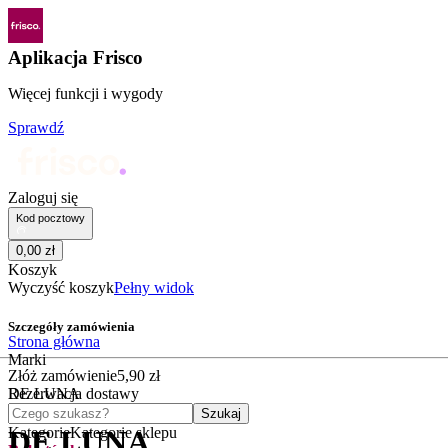
Aplikacja Frisco
Więcej funkcji i wygody
Sprawdź
Zaloguj się
Kod pocztowy
0
,
00
zł
Koszyk
Wyczyść koszyk
Pełny widok
Szczegóły zamówienia
Strona główna
Marki
Złóż zamówienie
5
,
90
zł
DE LUNA
Rezerwacja dostawy
Czego szukasz?
Szukaj
Kategorie
Kategorie sklepu
DE LUNA